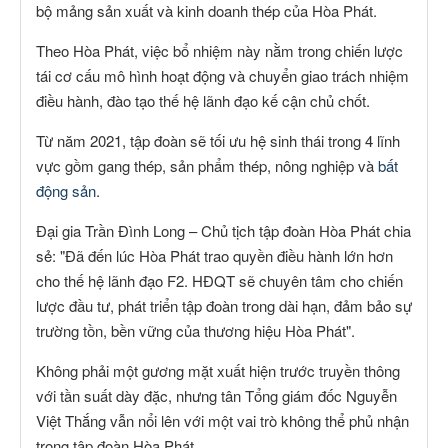
bộ mảng sản xuất và kinh doanh thép của Hòa Phát.
Theo Hòa Phát, việc bổ nhiệm này nằm trong chiến lược
tái cơ cấu mô hình hoạt động và chuyển giao trách nhiệm
điều hành, đào tạo thế hệ lãnh đạo kế cận chủ chốt.
Từ năm 2021, tập đoàn sẽ tối ưu hệ sinh thái trong 4 lĩnh
vực gồm gang thép, sản phẩm thép, nông nghiệp và
bất
động sản
.
Đại gia Trần Đình Long – Chủ tịch tập đoàn Hòa Phát chia
sẻ: "Đã đến lúc Hòa Phát trao quyền điều hành lớn hơn
cho thế hệ lãnh đạo F2. HĐQT sẽ chuyên tâm cho chiến
lược đầu tư, phát triển tập đoàn trong dài hạn, đảm bảo sự
trường tồn, bền vững của thương hiệu Hòa Phát".
Không phải một gương mặt xuất hiện trước truyền thông
với tần suất dày đặc, nhưng tân Tổng giám đốc Nguyễn
Việt Thắng vẫn nổi lên với một vai trò không thể phủ nhận
trong tập đoàn Hòa Phát.