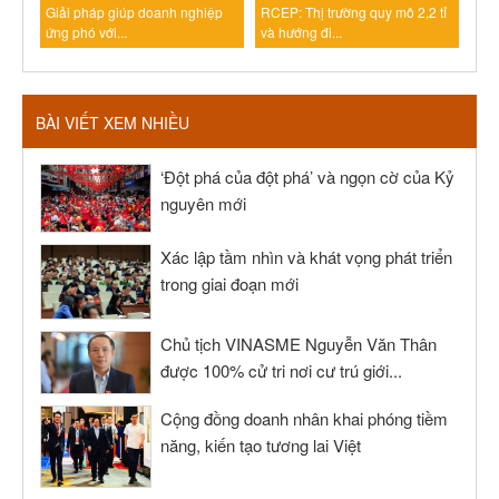
Giải pháp giúp doanh nghiệp
RCEP: Thị trường quy mô 2,2 tỉ
ứng phó với...
và hướng đi...
BÀI VIẾT XEM NHIỀU
‘Đột phá của đột phá’ và ngọn cờ của Kỷ
nguyên mới
Xác lập tầm nhìn và khát vọng phát triển
trong giai đoạn mới
Chủ tịch VINASME Nguyễn Văn Thân
được 100% cử tri nơi cư trú giới...
Cộng đồng doanh nhân khai phóng tiềm
năng, kiến tạo tương lai Việt