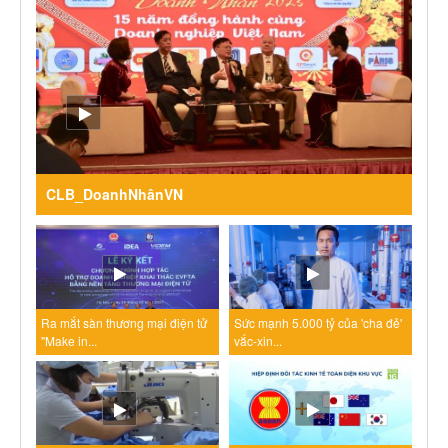
CLB_DoanhNhânVN
Ra mắt sàn thương mại điện tử
Sức mạnh 5.000 tỷ của 'cha đẻ'
"Make in...
vắc-xin...