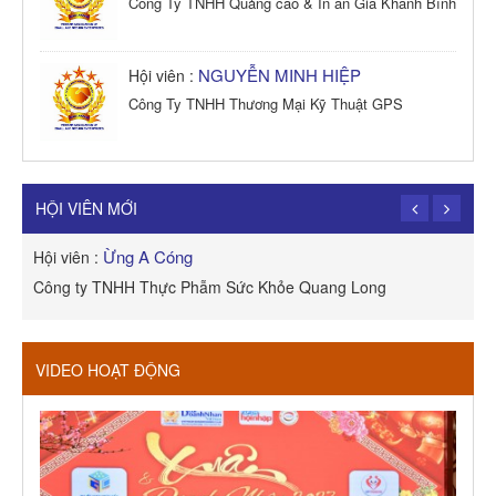
Công Ty TNHH Quảng cáo & In ấn Gia Khánh Bình
NGUYỄN MINH HIỆP
Hội viên :
Công Ty TNHH Thương Mại Kỹ Thuật GPS
TRẦN TRỌNG PHONG
Hội viên :
Công Ty TNHH Dịch vụ Cuộc Sống Hạnh Phúc
HỘI VIÊN MỚI
Ừng A Cóng
Hội viên :
H
Công ty TNHH Thực Phẫm Sức Khỏe Quang Long
R
VIDEO HOẠT ĐỘNG