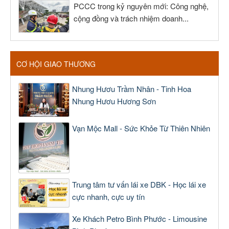
PCCC trong kỷ nguyên mới: Công nghệ,
cộng đồng và trách nhiệm doanh...
CƠ HỘI GIAO THƯƠNG
Nhung Hươu Trầm Nhân - Tinh Hoa
Nhung Hươu Hương Sơn
Vạn Mộc Mall - Sức Khỏe Từ Thiên Nhiên
Trung tâm tư vấn lái xe DBK - Học lái xe
cực nhanh, cực uy tín
Xe Khách Petro Bình Phước - Limousine