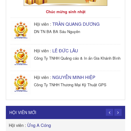
Chúc mừng sinh nhật
TRẦN QUANG DƯƠNG
Hội viên :
DN TN BA BA Sáu Nguyên
LÊ ĐỨC LÂU
Hội viên :
Công Ty TNHH Quảng cáo & In ấn Gia Khánh Bình
NGUYỄN MINH HIỆP
Hội viên :
Công Ty TNHH Thương Mại Kỹ Thuật GPS
TRẦN TRỌNG PHONG
Hội viên :
Công Ty TNHH Dịch vụ Cuộc Sống Hạnh Phúc
HỘI VIÊN MỚI
Ừng A Cóng
Hội viên :
H