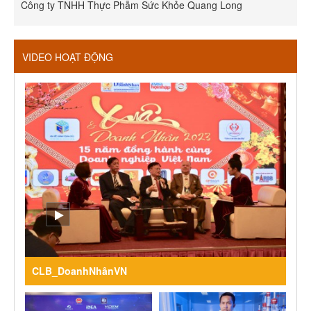
Công ty TNHH Thực Phẫm Sức Khỏe Quang Long
R
VIDEO HOẠT ĐỘNG
CLB_DoanhNhânVN