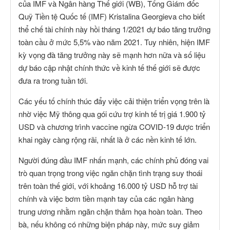
của IMF và Ngân hàng Thế giới (WB), Tổng Giám đốc
Quỹ Tiền tệ Quốc tế (IMF) Kristalina Georgieva cho biết
thể chế tài chính này hồi tháng 1/2021 dự báo tăng trưởng
toàn cầu ở mức 5,5% vào năm 2021. Tuy nhiên, hiện IMF
kỳ vọng đà tăng trưởng này sẽ mạnh hơn nữa và số liệu
dự báo cập nhật chính thức về kinh tế thế giới sẽ được
đưa ra trong tuần tới.
Các yếu tố chính thúc đẩy việc cải thiện triển vọng trên là
nhờ việc Mỹ thông qua gói cứu trợ kinh tế trị giá 1.900 tỷ
USD và chương trình vaccine ngừa COVID-19 được triển
khai ngày càng rộng rãi, nhất là ở các nền kinh tế lớn.
Người đúng đầu IMF nhấn mạnh, các chính phủ đóng vai
trò quan trọng trong việc ngăn chặn tình trạng suy thoái
trên toàn thế giới, với khoảng 16.000 tỷ USD hỗ trợ tài
chính và việc bơm tiền mạnh tay của các ngân hàng
trung ương nhằm ngăn chặn thảm họa hoàn toàn. Theo
bà, nếu không có những biện pháp này, mức suy giảm