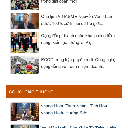
trong giai đoạn mới
Chủ tịch VINASME Nguyễn Văn Thân
được 100% cử tri nơi cư trú giới...
Cộng đồng doanh nhân khai phóng tiềm
năng, kiến tạo tương lai Việt
PCCC trong kỷ nguyên mới: Công nghệ,
cộng đồng và trách nhiệm doanh...
CƠ HỘI GIAO THƯƠNG
Nhung Hươu Trầm Nhân - Tinh Hoa
Nhung Hươu Hương Sơn
Vạn Mộc Mall - Sức Khỏe Từ Thiên Nhiên