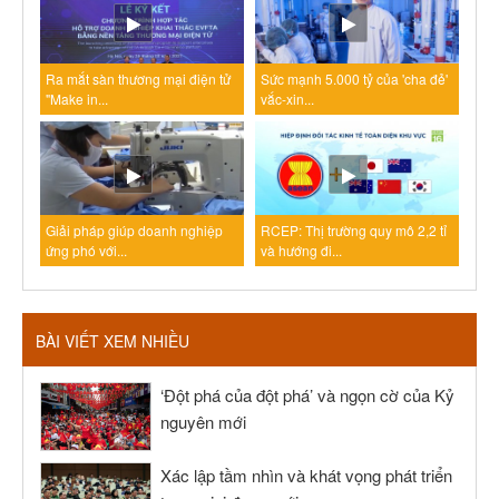
Ra mắt sàn thương mại điện tử
Sức mạnh 5.000 tỷ của 'cha đẻ'
"Make in...
vắc-xin...
Giải pháp giúp doanh nghiệp
RCEP: Thị trường quy mô 2,2 tỉ
ứng phó với...
và hướng đi...
BÀI VIẾT XEM NHIỀU
‘Đột phá của đột phá’ và ngọn cờ của Kỷ
nguyên mới
Xác lập tầm nhìn và khát vọng phát triển