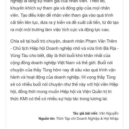
nghiệp là tăng sự tham gia của nhân viên. Theo đó,
khuyến khích sự tham gia và đóng góp của mọi nhân
viên. Tạo điều kiện để nhân viên tham gia vào quá trình
cải tiến liên tục, đưa ra ý kiến và đề xuất cải tiến, từ đó tạo
ra một môi trường làm việc tích cực và động lực cao.
Chia sẻ tại buổi trò chuyện, doanh nhân Phạm Văn Triêm
- Chủ tịch Hiệp hội Doanh nghiệp nhỏ và vừa tỉnh Bà Rịa -
Vũng Tàu cho biết, đây là thời buổi khó khăn nhất của
cộng đồng doanh nghiệp Việt Nam và thế giới. Buổi nói
chuyện của thầy Tùng hôm nay đi sâu vào quá trình vận
hành và hoạt động của doanh nghiệp. Hi vọng thầy Tùng
sẽ có nhiều buổi nói chuyện như thế này với hội viên Hiệp
hội, đồng thời mong muốn Hiệp hội và Viện Quản trị tri
thức KMI có thể có nhiều sự hợp tác trong tương lai.
Tác giả bài viết:
Vân Nguyễn
Nguồn tin:
Trích Tạp chí Doanh Nghiệp & Hội Nhập