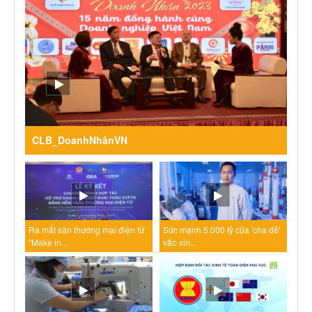
CLB_DoanhNhânVN
Ra mắt sàn thương mại điện tử
Sức mạnh 5.000 tỷ của 'cha đẻ'
"Make in...
vắc-xin...