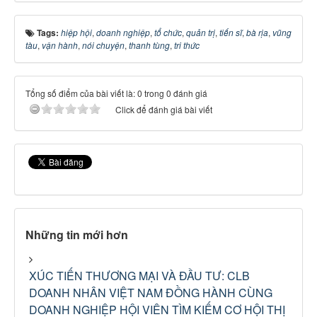
Tags:
hiệp hội
,
doanh nghiệp
,
tổ chức
,
quản trị
,
tiến sĩ
,
bà rịa
,
vũng
tàu
,
vận hành
,
nói chuyện
,
thanh tùng
,
tri thức
Tổng số điểm của bài viết là: 0 trong 0 đánh giá
Click để đánh giá bài viết
Những tin mới hơn
XÚC TIẾN THƯƠNG MẠI VÀ ĐẦU TƯ: CLB
DOANH NHÂN VIỆT NAM ĐỒNG HÀNH CÙNG
DOANH NGHIỆP HỘI VIÊN TÌM KIẾM CƠ HỘI THỊ