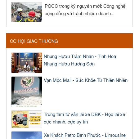
PCCC trong kỷ nguyên mới: Công nghệ,
cộng đồng và trách nhiệm doanh...
CƠ HỘI GIAO THƯƠNG
Nhung Hươu Trầm Nhân - Tinh Hoa
Nhung Hươu Hương Sơn
Vạn Mộc Mall - Sức Khỏe Từ Thiên Nhiên
Trung tâm tư vấn lái xe DBK - Học lái xe
cực nhanh, cực uy tín
Xe Khách Petro Bình Phước - Limousine