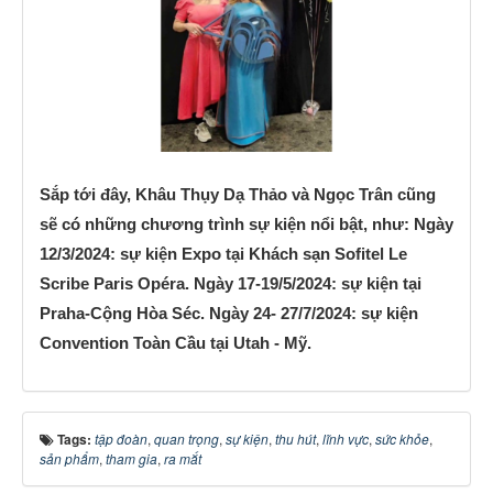
Sắp tới đây, Khâu Thụy Dạ Thảo và Ngọc Trân cũng
sẽ có những chương trình sự kiện nổi bật, như: Ngày
12/3/2024: sự kiện Expo tại Khách sạn Sofitel Le
Scribe Paris Opéra. Ngày 17-19/5/2024: sự kiện tại
Praha-Cộng Hòa Séc. Ngày 24- 27/7/2024: sự kiện
Convention Toàn Cầu tại Utah - Mỹ.
Tags:
tập đoàn
,
quan trọng
,
sự kiện
,
thu hút
,
lĩnh vực
,
sức khỏe
,
sản phẩm
,
tham gia
,
ra mắt