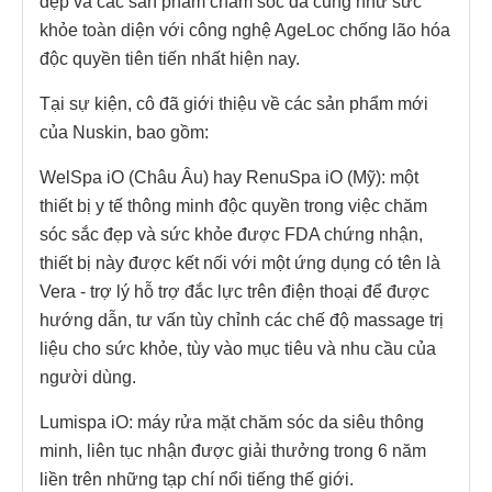
đẹp và các sản phẩm chăm sóc da cũng như sức
khỏe toàn diện với công nghệ AgeLoc chống lão hóa
độc quyền tiên tiến nhất hiện nay.
Tại sự kiện, cô đã giới thiệu về các sản phẩm mới
của Nuskin, bao gồm:
WelSpa iO (Châu Âu) hay RenuSpa iO (Mỹ): một
thiết bị y tế thông minh độc quyền trong việc chăm
sóc sắc đẹp và sức khỏe được FDA chứng nhận,
thiết bị này được kết nối với một ứng dụng có tên là
Vera - trợ lý hỗ trợ đắc lực trên điện thoại để được
hướng dẫn, tư vấn tùy chỉnh các chế độ massage trị
liệu cho sức khỏe, tùy vào mục tiêu và nhu cầu của
người dùng.
Lumispa iO: máy rửa mặt chăm sóc da siêu thông
minh, liên tục nhận được giải thưởng trong 6 năm
liền trên những tạp chí nổi tiếng thế giới.