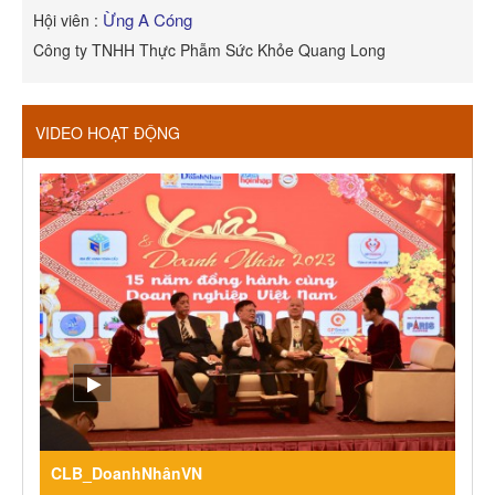
Ừng A Cóng
Hội viên :
H
Công ty TNHH Thực Phẫm Sức Khỏe Quang Long
R
VIDEO HOẠT ĐỘNG
CLB_DoanhNhânVN