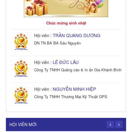
Chúc mừng sinh nhật
TRẦN QUANG DƯƠNG
Hội viên :
DN TN BA BA Sáu Nguyên
LÊ ĐỨC LÂU
Hội viên :
Công Ty TNHH Quảng cáo & In ấn Gia Khánh Bình
NGUYỄN MINH HIỆP
Hội viên :
Công Ty TNHH Thương Mại Kỹ Thuật GPS
TRẦN TRỌNG PHONG
Hội viên :
Công Ty TNHH Dịch vụ Cuộc Sống Hạnh Phúc
HỘI VIÊN MỚI