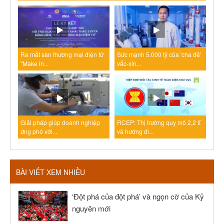
Ra mắt sàn thương mại điện tử
Sức mạnh 5.000 tỷ của 'cha đẻ'
"Make in...
vắc-xin...
Giải pháp giúp doanh nghiệp
RCEP: Thị trường quy mô 2,2 tỉ
ứng phó với...
và hướng đi...
BÀI VIẾT XEM NHIỀU
‘Đột phá của đột phá’ và ngọn cờ của Kỷ
nguyên mới