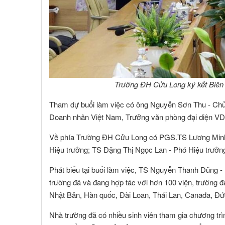
Trường ĐH Cửu Long ký kết Biên b
Tham dự buổi làm việc có ông Nguyễn Sơn Thu - Chủ 
Doanh nhân Việt Nam, Trưởng văn phòng đại diện VDB
Về phía Trường ĐH Cửu Long có PGS.TS Lương Minh 
Hiệu trưởng; TS Đặng Thị Ngọc Lan - Phó Hiệu trưởng;
Phát biểu tại buổi làm việc, TS Nguyễn Thanh Dũng -
trường đã và đang hợp tác với hơn 100 viện, trường đạ
Nhật Bản, Hàn quốc, Đài Loan, Thái Lan, Canada, Đứ
NGUYỄN MINH CHÁNH
TRƯƠNG C
 viên :
Hội viên :
Nhà trường đã có nhiều sinh viên tham gia chương tr
ng Ty TNHH MTV Nhà Đất Cần Thơ 9999
Công Ty Cổ Phần Côn