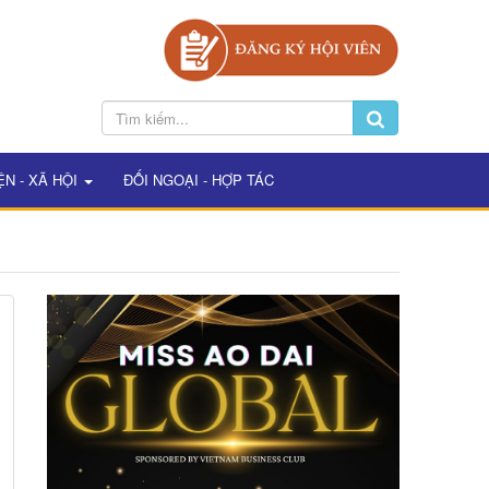
ỆN - XÃ HỘI
ĐỐI NGOẠI - HỢP TÁC