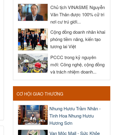
Chủ tịch VINASME Nguyễn
Văn Thân được 100% cử tri
nơi cư trú giới...
Cộng đồng doanh nhân khai
phóng tiềm năng, kiến tạo
tương lai Việt
PCCC trong kỷ nguyên
mới: Công nghệ, cộng đồng
và trách nhiệm doanh...
CƠ HỘI GIAO THƯƠNG
Nhung Hươu Trầm Nhân -
Tinh Hoa Nhung Hươu
Hương Sơn
Vạn Mộc Mall - Sức Khỏe