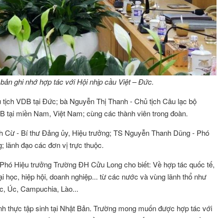
ản ghi nhớ hợp tác với Hội nhịp cầu Việt – Đức.
tịch VDB tại Đức; bà Nguyễn Thị Thanh - Chủ tịch Câu lạc bộ
 tại miền Nam, Việt Nam; cùng các thành viên trong đoàn.
Cừ - Bí thư Đảng ủy, Hiệu trưởng; TS Nguyễn Thanh Dũng - Phó
 lãnh đạo các đơn vị trực thuộc.
 Phó Hiệu trưởng Trường ĐH Cửu Long cho biết: Về hợp tác quốc tế,
i học, hiệp hội, doanh nghiệp... từ các nước và vùng lãnh thổ như
c, Úc, Campuchia, Lào...
ÔNG VŨ
Đặng Thị Như Ý
Hội viên :
ình thực tập sinh tại Nhật Bản. Trường mong muốn được hợp tác với
g Nghệ Năng Lượng
Công ty TNHH Thương Mại và Dịch Vụ A