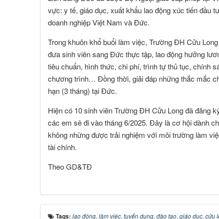
vực: y tế, giáo dục, xuất khẩu lao động xúc tiến đầu t
doanh nghiệp Việt Nam và Đức.
Trong khuôn khổ buổi làm việc, Trường ĐH Cửu Long p
đưa sinh viên sang Đức thực tập, lao động hưởng lương.
tiêu chuẩn, hình thức, chi phí, trình tự thủ tục, chính
chương trình… Đồng thời, giải đáp những thắc mắc cho
hạn (3 tháng) tại Đức.
Hiện có 10 sinh viên Trường ĐH Cửu Long đã đăng ký 
các em sẽ đi vào tháng 6/2025. Đây là cơ hội dành c
không những được trải nghiệm với môi trường làm việc
tài chính.
Theo GD&TĐ
Tags:
lao động
,
làm việc
,
tuyển dụng
,
đào tạo
,
giáo dục
,
cửu 