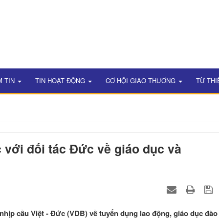
M TIN
TIN HOẠT ĐỘNG
CƠ HỘI GIAO THƯƠNG
TỪ THI
với đối tác Đức về giáo dục và
nhịp cầu Việt - Đức (VDB) về tuyển dụng lao động, giáo dục đào