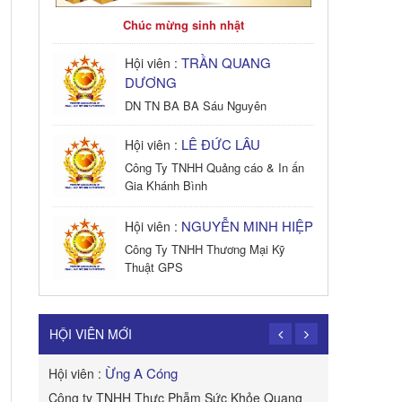
Chúc mừng sinh nhật
TRẦN QUANG
Hội viên :
DƯƠNG
DN TN BA BA Sáu Nguyên
LÊ ĐỨC LÂU
Hội viên :
Công Ty TNHH Quảng cáo & In ấn
Gia Khánh Bình
NGUYỄN MINH HIỆP
Hội viên :
Công Ty TNHH Thương Mại Kỹ
Thuật GPS
TRẦN TRỌNG
Hội viên :
PHONG
HỘI VIÊN MỚI
Công Ty TNHH Dịch vụ Cuộc Sống
Hạnh Phúc
Ừng A Cóng
Hội viên :
Hội viên :
B&W
Công ty TNHH Thực Phẫm Sức Khỏe Quang
ROYAL APE