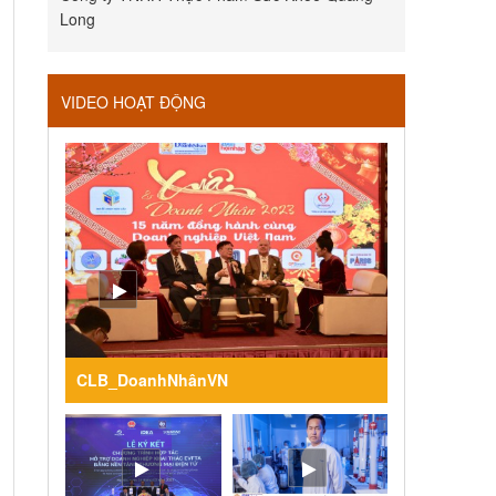
Long
VIDEO HOẠT ĐỘNG
CLB_DoanhNhânVN