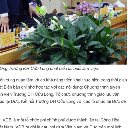
ng Trường ĐH Cửu Long phát biểu tại buổi làm việc.
 bên cùng quan tâm và có khả năng triển khai thực hiện trong thời gian
 kết Biên bản ghi nhớ hợp tác với các nội dung: Chương trình tuyển
nh viên Trường ĐH Cửu Long. Tổ chức chương trình giao lưu văn
ục tại Đức. Kết nối Trường ĐH Cửu Long với các tổ chức tại Đức để
 VDB là một tổ chức phi chính phủ được thành lập tại Cộng Hòa
ệt Nam. VDB ra đời là cầu nối giữa Việt Nam và Đức trên mọi lĩnh