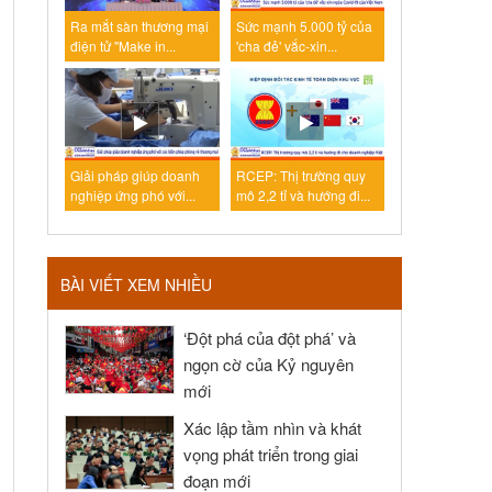
Ra mắt sàn thương mại
Sức mạnh 5.000 tỷ của
điện tử "Make in...
'cha đẻ' vắc-xin...
Giải pháp giúp doanh
RCEP: Thị trường quy
nghiệp ứng phó với...
mô 2,2 tỉ và hướng đi...
BÀI VIẾT XEM NHIỀU
‘Đột phá của đột phá’ và
ngọn cờ của Kỷ nguyên
mới
Xác lập tầm nhìn và khát
vọng phát triển trong giai
đoạn mới