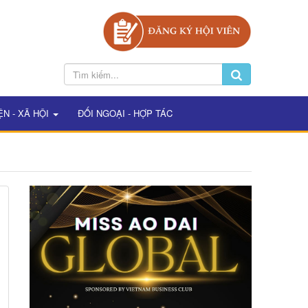
ỆN - XÃ HỘI
ĐỐI NGOẠI - HỢP TÁC