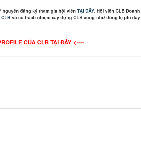
ự nguyên đăng ký tham gia hội viên
TẠI ĐÂY
. Hội viên CLB Doanh
ừ CLB
và có trách nhiệm xây dựng CLB cũng như đóng lệ phí đầy
 PROFILE CỦA CLB TẠI ĐÂY <----
ÔNG VŨ
Đặng Thị Như Ý
Hội viên :
g Nghệ Năng Lượng
Công ty TNHH Thương Mại và Dịch Vụ A