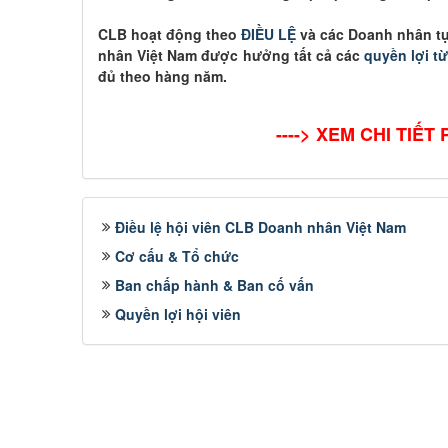
CLB hoạt động theo
ĐIỀU LỆ
và các Doanh nhân t
nhân Việt Nam được hưởng tất cả các
quyền lợi t
đủ theo hàng năm.
----> XEM CHI TIẾT
Điều lệ hội viên CLB Doanh nhân Việt Nam
Cơ cấu & Tổ chức
Ban chấp hành & Ban cố vấn
Quyền lợi hội viên
NGUYỄN MINH CHÁNH
TRƯƠNG C
 viên :
Hội viên :
ng Ty TNHH MTV Nhà Đất Cần Thơ 9999
Công Ty Cổ Phần Côn