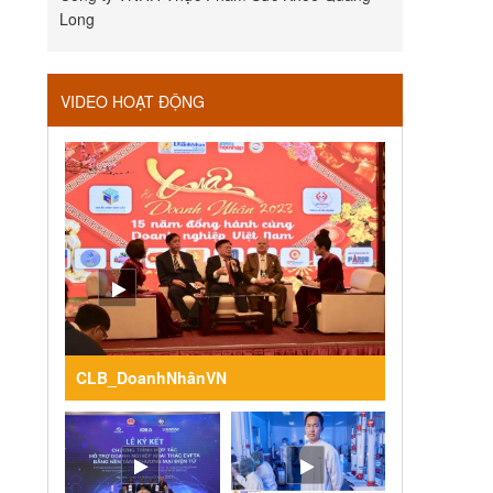
Long
VIDEO HOẠT ĐỘNG
CLB_DoanhNhânVN