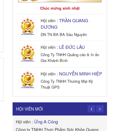
Chúc mừng sinh nhật
TRẦN QUANG
Hội viên :
DƯƠNG
DN TN BA BA Sáu Nguyên
LÊ ĐỨC LÂU
Hội viên :
Công Ty TNHH Quảng cáo & In ấn
Gia Khánh Bình
NGUYỄN MINH HIỆP
Hội viên :
Công Ty TNHH Thương Mại Kỹ
Thuật GPS
TRẦN TRỌNG
Hội viên :
PHONG
HỘI VIÊN MỚI
Công Ty TNHH Dịch vụ Cuộc Sống
Hạnh Phúc
Ừng A Cóng
Hội viên :
Hội viên :
B&W
Công ty TNHH Thực Phẫm Sức Khỏe Quang
ROYAL APE