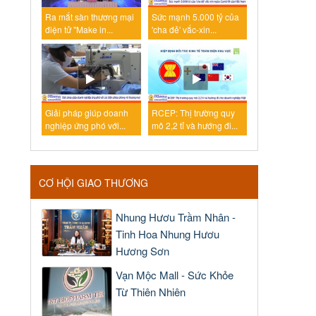
Ra mắt sàn thương mại
Sức mạnh 5.000 tỷ của
điện tử "Make in...
'cha đẻ' vắc-xin...
Giải pháp giúp doanh
RCEP: Thị trường quy
nghiệp ứng phó với...
mô 2,2 tỉ và hướng đi...
CƠ HỘI GIAO THƯƠNG
Nhung Hươu Trầm Nhân -
Tinh Hoa Nhung Hươu
Hương Sơn
Vạn Mộc Mall - Sức Khỏe
Từ Thiên Nhiên