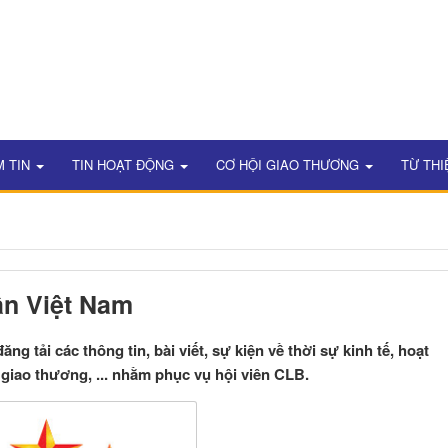
M TIN
TIN HOẠT ĐỘNG
CƠ HỘI GIAO THƯƠNG
TỪ THI
n Việt Nam
g tải các thông tin, bài viết, sự kiện về thời sự kinh tế, hoạt
giao thương, ... nhằm phục vụ hội viên CLB.