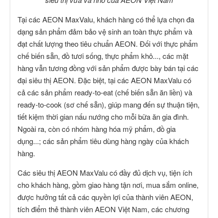
Tại các AEON MaxValu, khách hàng có thể lựa chọn đa
dạng sản phẩm đảm bảo vệ sinh an toàn thực phẩm và
đạt chất lượng theo tiêu chuẩn AEON. Đối với thực phẩm
chế biến sẵn, đồ tươi sống, thực phẩm khô..., các mặt
hàng vẫn tương đồng với sản phẩm được bày bán tại các
đại siêu thị AEON. Đặc biệt, tại các AEON MaxValu có
cả các sản phẩm ready-to-eat (chế biến sẵn ăn liền) và
ready-to-cook (sơ chế sẵn), giúp mang đến sự thuận tiện,
tiết kiệm thời gian nấu nướng cho mỗi bữa ăn gia đình.
Ngoài ra, còn có nhóm hàng hóa mỹ phẩm, đồ gia
dụng...; các sản phẩm tiêu dùng hàng ngày của khách
hàng.
Các siêu thị AEON MaxValu có đầy đủ dịch vụ, tiện ích
cho khách hàng, gồm giao hàng tận nơi, mua sắm online,
được hưởng tất cả các quyền lợi của thành viên AEON,
tích điểm thẻ thành viên AEON Việt Nam, các chương