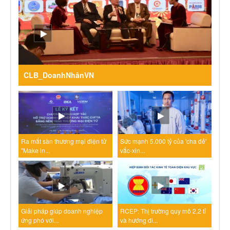
CLB_DoanhNhânVN
Ra mắt sàn thương mại điện tử
Sức mạnh 5.000 tỷ của 'cha đẻ'
"Make in...
vắc-xin...
Giải pháp giúp doanh nghiệp
RCEP: Thị trường quy mô 2,2 tỉ
ứng phó với...
và hướng đi...