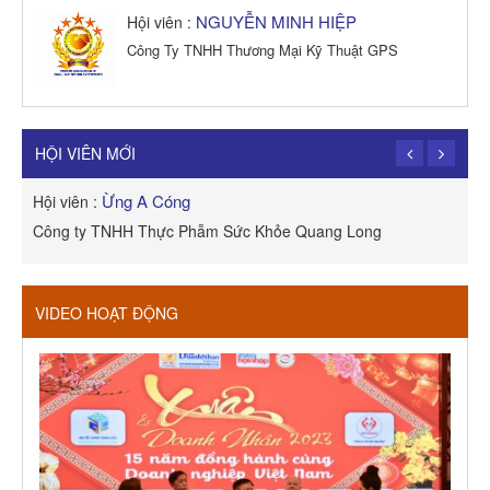
NGUYỄN MINH HIỆP
Hội viên :
Công Ty TNHH Thương Mại Kỹ Thuật GPS
TRẦN TRỌNG PHONG
Hội viên :
Công Ty TNHH Dịch vụ Cuộc Sống Hạnh Phúc
HỘI VIÊN MỚI
Ừng A Cóng
Hội viên :
H
Công ty TNHH Thực Phẫm Sức Khỏe Quang Long
R
VIDEO HOẠT ĐỘNG