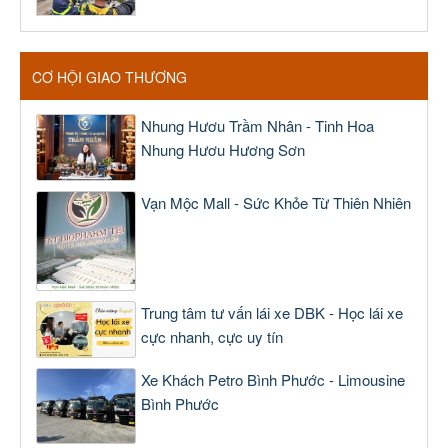
CƠ HỘI GIAO THƯƠNG
Nhung Hươu Trầm Nhân - Tinh Hoa
Nhung Hươu Hương Sơn
Vạn Mộc Mall - Sức Khỏe Từ Thiên Nhiên
Trung tâm tư vấn lái xe DBK - Học lái xe
cực nhanh, cực uy tín
Xe Khách Petro Bình Phước - Limousine
Bình Phước