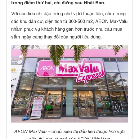
trọng điểm thứ hai, chỉ đứng sau Nhật Bản.
Với các tiêu chí đặc trưng như vị trí thuận tiện, nằm trong
các khu dân cư, diện tích từ 300-500 m2, AEON MaxValu
nhằm phục vụ khách hàng gần hơn trước nhu cầu mua
sắm ngày càng thay đổi của người tiêu dùng.
AEON MaxValu – chuỗi siêu thị đầu tiên thuộc lĩnh vực
siêu thị vừa và nhỏ của AEON Việt Nam