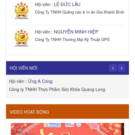
LÊ ĐỨC LÂU
Hội viên :
Công Ty TNHH Quảng cáo & In ấn Gia Khánh Bình
NGUYỄN MINH HIỆP
Hội viên :
Công Ty TNHH Thương Mại Kỹ Thuật GPS
TRẦN TRỌNG PHONG
Hội viên :
Công Ty TNHH Dịch vụ Cuộc Sống Hạnh Phúc
HỘI VIÊN MỚI
Ừng A Cóng
Hội viên :
H
Công ty TNHH Thực Phẫm Sức Khỏe Quang Long
R
VIDEO HOẠT ĐỘNG