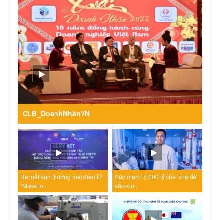
CLB_DoanhNhânVN
Ra mắt sàn thương mại điện tử
Sức mạnh 5.000 tỷ của 'cha đẻ'
"Make in...
vắc-xin...