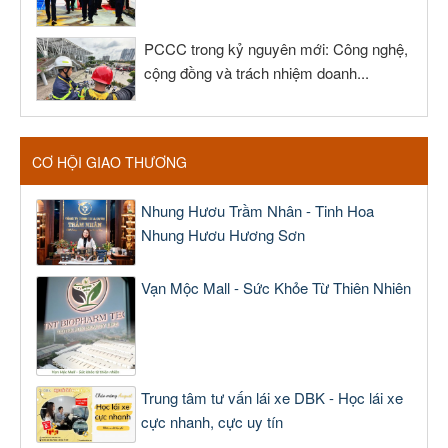
PCCC trong kỷ nguyên mới: Công nghệ,
cộng đồng và trách nhiệm doanh...
CƠ HỘI GIAO THƯƠNG
Nhung Hươu Trầm Nhân - Tinh Hoa
Nhung Hươu Hương Sơn
Vạn Mộc Mall - Sức Khỏe Từ Thiên Nhiên
Trung tâm tư vấn lái xe DBK - Học lái xe
cực nhanh, cực uy tín