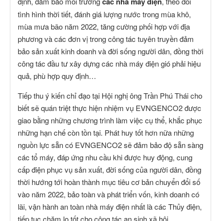
định, đảm bảo môi trường
các nhà máy điện
, theo dõi
tình hình thời tiết, đánh giá lượng nước trong mùa khô,
mùa mưa bão năm 2022, tăng cường phối hợp với địa
phương và các đơn vị trong công tác tuyên truyền đảm
bảo sản xuất kinh doanh và đời sống người dân, đồng thời
công tác đầu tư xây dựng các nhà máy điện gió phải hiệu
quả, phù hợp quy định…
Tiếp thu ý kiến chỉ đạo tại Hội nghị ông Trần Phú Thái cho
biết sẽ quán triệt thực hiện nhiệm vụ EVNGENCO2 được
giao bằng những chương trình làm việc cụ thể, khắc phục
những hạn chế còn tồn tại. Phát huy tốt hơn nữa những
nguồn lực sẵn có EVNGENCO2 sẽ đảm bảo độ sẵn sàng
các tổ máy, đáp ứng nhu cầu khi được huy động, cung
cấp điện phục vụ sản xuất, đời sống của người dân, đồng
thời hướng tới hoàn thành mục tiêu cơ bản chuyển đổi số
vào năm 2022, bảo toàn và phát triển vốn, kinh doanh có
lãi, vận hành an toàn nhà máy điện nhất là các Thủy điện,
tiếp tục chăm lo tốt cho công tác an sinh xã hội,…