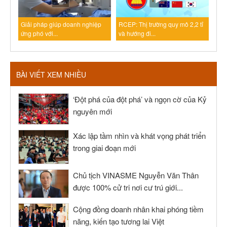
Giải pháp giúp doanh nghiệp
RCEP: Thị trường quy mô 2,2 tỉ
ứng phó với...
và hướng đi...
BÀI VIẾT XEM NHIỀU
‘Đột phá của đột phá’ và ngọn cờ của Kỷ
nguyên mới
Xác lập tầm nhìn và khát vọng phát triển
trong giai đoạn mới
Chủ tịch VINASME Nguyễn Văn Thân
được 100% cử tri nơi cư trú giới...
Cộng đồng doanh nhân khai phóng tiềm
năng, kiến tạo tương lai Việt