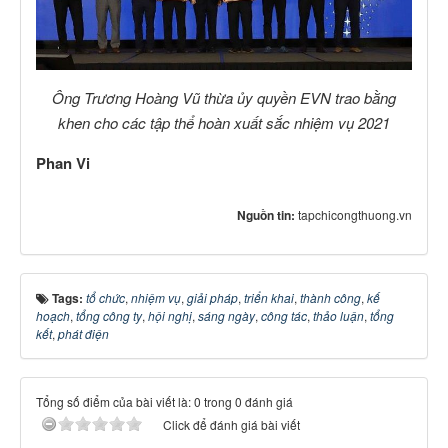
Ông Trương Hoàng Vũ thừa ủy quyền EVN trao bằng
khen cho các tập thể hoàn xuất sắc nhiệm vụ 2021
Phan Vi
Nguồn tin:
tapchicongthuong.vn
Tags:
tổ chức
,
nhiệm vụ
,
giải pháp
,
triển khai
,
thành công
,
kế
hoạch
,
tổng công ty
,
hội nghị
,
sáng ngày
,
công tác
,
thảo luận
,
tổng
kết
,
phát điện
Tổng số điểm của bài viết là: 0 trong 0 đánh giá
Click để đánh giá bài viết