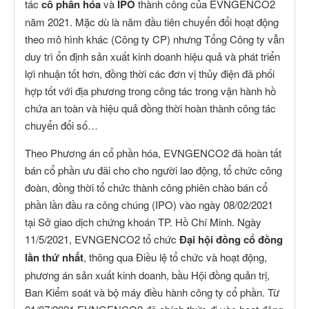
tác
cổ phần hóa
và
IPO
thành công của EVNGENCO2
năm 2021. Mặc dù là năm đầu tiên chuyển đổi hoạt động
theo mô hình khác (Công ty CP) nhưng Tổng Công ty vẫn
duy trì ổn định sản xuất kinh doanh hiệu quả và phát triển
lợi nhuận tốt hơn, đồng thời các đơn vị thủy điện đã phối
hợp tốt với địa phương trong công tác trong vận hành hồ
chứa an toàn và hiệu quả đồng thời hoàn thành công tác
chuyển đổi số…
Theo Phương án cổ phần hóa, EVNGENCO2 đã hoàn tất
bán cổ phần ưu đãi cho cho người lao động, tổ chức công
đoàn, đồng thời tổ chức thành công phiên chào bán cổ
phần lần đầu ra công chúng (IPO) vào ngày 08/02/2021
tại Sở giao dịch chứng khoán TP. Hồ Chí Minh. Ngày
11/5/2021, EVNGENCO2 tổ chức
Đại hội đồng cổ đồng
lần thứ nhất
, thông qua Điều lệ tổ chức và hoạt động,
phương án sản xuất kinh doanh, bầu Hội đồng quản trị,
Ban Kiểm soát và bộ máy điều hành công ty cổ phần. Từ