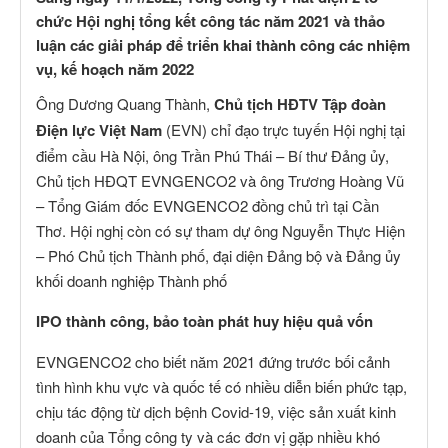
chức Hội nghị tổng kết công tác năm 2021 và thảo
luận các giải pháp để triển khai thành công các nhiệm
vụ, kế hoạch năm 2022
Ông Dương Quang Thành,
Chủ tịch HĐTV Tập đoàn
Điện lực Việt Nam
(EVN) chỉ đạo trực tuyến Hội nghị tại
điểm cầu Hà Nội, ông Trần Phú Thái – Bí thư Đảng ủy,
Chủ tịch HĐQT EVNGENCO2 và ông Trương Hoàng Vũ
– Tổng Giám đốc EVNGENCO2 đồng chủ trì tại Cần
Thơ. Hội nghị còn có sự tham dự ông Nguyễn Thực Hiện
– Phó Chủ tịch Thành phố, đại diện Đảng bộ và Đảng ủy
khối doanh nghiệp Thành phố
IPO thành công, bảo toàn phát huy hiệu quả vốn
EVNGENCO2 cho biết năm 2021 đứng trước bối cảnh
tình hình khu vực và quốc tế có nhiều diễn biến phức tạp,
chịu tác động từ dịch bệnh Covid-19, việc sản xuất kinh
doanh của Tổng công ty và các đơn vị gặp nhiều khó