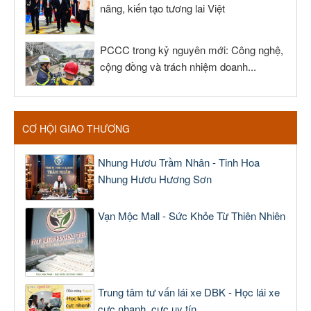
năng, kiến tạo tương lai Việt
PCCC trong kỷ nguyên mới: Công nghệ,
cộng đồng và trách nhiệm doanh...
CƠ HỘI GIAO THƯƠNG
Nhung Hươu Trầm Nhân - Tinh Hoa
Nhung Hươu Hương Sơn
Vạn Mộc Mall - Sức Khỏe Từ Thiên Nhiên
Trung tâm tư vấn lái xe DBK - Học lái xe
cực nhanh, cực uy tín