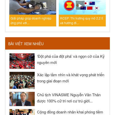
Giải pháp giúp doanh nghiệp
RCEP: Thị trường quy mô 2,2 tỉ
ứng phó với...
và hướng đi...
BÀI VIẾT XEM NHIỀU
‘Đột phá của đột phá’ và ngọn cờ của Kỷ
nguyên mới
Xác lập tầm nhìn và khát vọng phát triển
trong giai đoạn mới
Chủ tịch VINASME Nguyễn Văn Thân
được 100% cử tri nơi cư trú giới...
Cộng đồng doanh nhân khai phóng tiềm