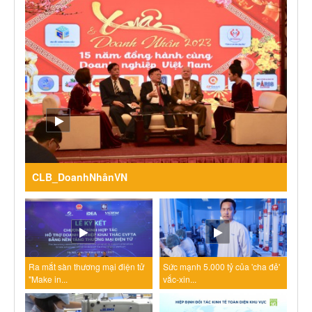
CLB_DoanhNhânVN
Ra mắt sàn thương mại điện tử
Sức mạnh 5.000 tỷ của 'cha đẻ'
"Make in...
vắc-xin...