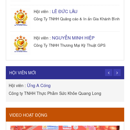
LÊ ĐỨC LÂU
Hội viên :
Công Ty TNHH Quảng cáo & In ấn Gia Khánh Bình
NGUYỄN MINH HIỆP
Hội viên :
Công Ty TNHH Thương Mại Kỹ Thuật GPS
TRẦN TRỌNG PHONG
Hội viên :
Công Ty TNHH Dịch vụ Cuộc Sống Hạnh Phúc
HỘI VIÊN MỚI
Ừng A Cóng
Hội viên :
H
Công ty TNHH Thực Phẫm Sức Khỏe Quang Long
R
VIDEO HOẠT ĐỘNG