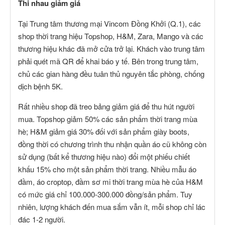
Thi nhau giảm giá
Tại Trung tâm thương mại Vincom Đồng Khởi (Q.1), các
shop thời trang hiệu Topshop, H&M, Zara, Mango và các
thương hiệu khác đã mở cửa trở lại. Khách vào trung tâm
phải quét mã QR để khai báo y tế. Bên trong trung tâm,
chủ các gian hàng đều tuân thủ nguyên tắc phòng, chống
dịch bệnh 5K.
Rất nhiều shop đã treo bảng giảm giá để thu hút người
mua. Topshop giảm 50% các sản phẩm thời trang mùa
hè; H&M giảm giá 30% đối với sản phẩm giày boots,
đồng thời có chương trình thu nhận quần áo cũ không còn
sử dụng (bất kể thương hiệu nào) đổi một phiếu chiết
khấu 15% cho một sản phẩm thời trang. Nhiều mẫu áo
đầm, áo croptop, đầm sơ mi thời trang mùa hè của H&M
có mức giá chỉ 100.000-300.000 đồng/sản phẩm. Tuy
nhiên, lượng khách đến mua sắm vẫn ít, mỗi shop chỉ lác
đác 1-2 người.