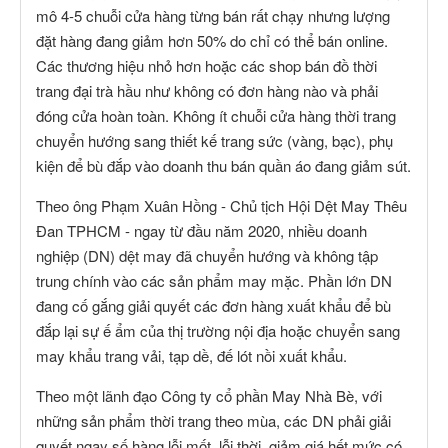
mô 4-5 chuỗi cửa hàng từng bán rất chạy nhưng lượng
đặt hàng đang giảm hơn 50% do chỉ có thể bán online.
Các thương hiệu nhỏ hơn hoặc các shop bán đồ thời
trang đại trà hầu như không có đơn hàng nào và phải
đóng cửa hoàn toàn. Không ít chuỗi cửa hàng thời trang
chuyển hướng sang thiết kế trang sức (vàng, bạc), phụ
kiện để bù đắp vào doanh thu bán quần áo đang giảm sút.
Theo ông Phạm Xuân Hồng - Chủ tịch Hội Dệt May Thêu
Đan TPHCM - ngay từ đầu năm 2020, nhiều doanh
nghiệp (DN) dệt may đã chuyển hướng và không tập
trung chính vào các sản phẩm may mặc. Phần lớn DN
đang cố gắng giải quyết các đơn hàng xuất khẩu để bù
đắp lại sự ế ẩm của thị trường nội địa hoặc chuyển sang
may khẩu trang vải, tạp dề, đế lót nồi xuất khẩu.
Theo một lãnh đạo Công ty cổ phần May Nhà Bè, với
những sản phẩm thời trang theo mùa, các DN phải giải
quyết ngay số hàng lỗi mốt, lỗi thời, giảm giá hết mức có