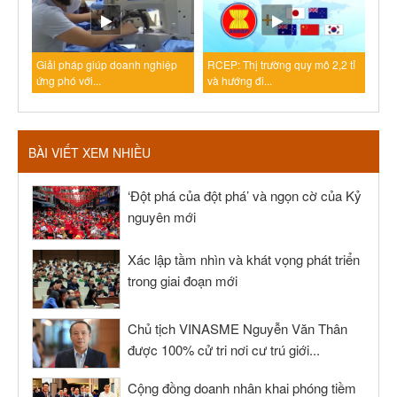
Giải pháp giúp doanh nghiệp
RCEP: Thị trường quy mô 2,2 tỉ
ứng phó với...
và hướng đi...
BÀI VIẾT XEM NHIỀU
‘Đột phá của đột phá’ và ngọn cờ của Kỷ
nguyên mới
Xác lập tầm nhìn và khát vọng phát triển
trong giai đoạn mới
Chủ tịch VINASME Nguyễn Văn Thân
được 100% cử tri nơi cư trú giới...
Cộng đồng doanh nhân khai phóng tiềm