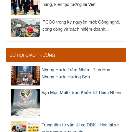
năng, kiến tạo tương lai Việt
PCCC trong kỷ nguyên mới: Công nghệ,
cộng đồng và trách nhiệm doanh...
CƠ HỘI GIAO THƯƠNG
Nhung Hươu Trầm Nhân - Tinh Hoa
Nhung Hươu Hương Sơn
Vạn Mộc Mall - Sức Khỏe Từ Thiên Nhiên
Trung tâm tư vấn lái xe DBK - Học lái xe
cực nhanh, cực uy tín