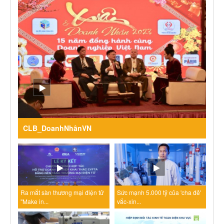
CLB_DoanhNhânVN
Ra mắt sàn thương mại điện tử
Sức mạnh 5.000 tỷ của 'cha đẻ'
"Make in...
vắc-xin...