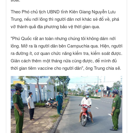
Theo Phó chủ tịch UBND tỉnh Kiên Giang Nguyễn Lưu
Trung, nếu nới lỏng thì người dân nơi khác sẽ đổ về, phá
vỡ thành quả địa phương bảo vệ thời gian qua.
"Phú Quốc rất an toàn nhưng chúng tôi không dám nới
lỏng. Mở ra là người dân bên Campuchia qua. Hiện, người
ra đường ít, cơ quan chức năng kiểm tra, kiểm soát được.
Giãn cách thêm một tháng nữa cũng được, để mình đủ
thời gian tiêm vaccine cho người dân", ông Trung chia sẻ.