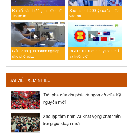
Ra mắt sàn thương mại điện tử
Sức mạnh 5.000 tỷ của 'cha đẻ'
"Make in...
vắc-xin...
Giải pháp giúp doanh nghiệp
RCEP: Thị trường quy mô 2,2 tỉ
ứng phó với...
và hướng đi...
BÀI VIẾT XEM NHIỀU
‘Đột phá của đột phá’ và ngọn cờ của Kỷ
nguyên mới
Xác lập tầm nhìn và khát vọng phát triển
trong giai đoạn mới