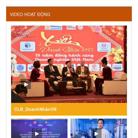
VIDEO HOẠT ĐỘNG
CLB_DoanhNhânVN