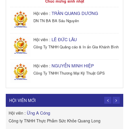
Chúc mừng sinh nhật
TRẦN QUANG DƯƠNG
Hội viên :
DN TN BA BA Sáu Nguyên
LÊ ĐỨC LÂU
Hội viên :
Công Ty TNHH Quảng cáo & In ấn Gia Khánh Bình
NGUYỄN MINH HIỆP
Hội viên :
Công Ty TNHH Thương Mại Kỹ Thuật GPS
TRẦN TRỌNG PHONG
Hội viên :
Công Ty TNHH Dịch vụ Cuộc Sống Hạnh Phúc
HỘI VIÊN MỚI
Ừng A Cóng
Hội viên :
H
Công ty TNHH Thực Phẫm Sức Khỏe Quang Long
R