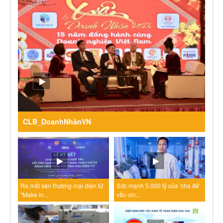
CLB_DoanhNhânVN
Ra mắt sàn thương mại điện tử
Sức mạnh 5.000 tỷ của 'cha đẻ'
"Make in...
vắc-xin...