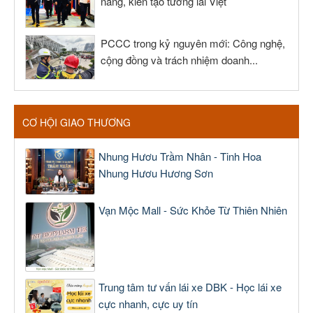
năng, kiến tạo tương lai Việt
PCCC trong kỷ nguyên mới: Công nghệ,
cộng đồng và trách nhiệm doanh...
CƠ HỘI GIAO THƯƠNG
Nhung Hươu Trầm Nhân - Tinh Hoa
Nhung Hươu Hương Sơn
Vạn Mộc Mall - Sức Khỏe Từ Thiên Nhiên
Trung tâm tư vấn lái xe DBK - Học lái xe
cực nhanh, cực uy tín