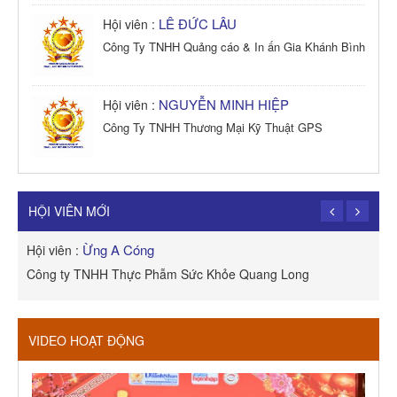
LÊ ĐỨC LÂU
Hội viên :
Công Ty TNHH Quảng cáo & In ấn Gia Khánh Bình
NGUYỄN MINH HIỆP
Hội viên :
Công Ty TNHH Thương Mại Kỹ Thuật GPS
TRẦN TRỌNG PHONG
Hội viên :
Công Ty TNHH Dịch vụ Cuộc Sống Hạnh Phúc
HỘI VIÊN MỚI
Ừng A Cóng
Hội viên :
H
Công ty TNHH Thực Phẫm Sức Khỏe Quang Long
R
VIDEO HOẠT ĐỘNG