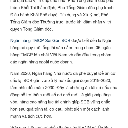
trải qua các vị trí cấp cao như: Phó Tổng Giám đốc phụ
trách Khối Tái thẩm định, Phó Tổng Giám đốc phụ trách
Điều hành Khối Phê duyệt Tín dụng và Xử lý nợ, Phó
Tổng Giám đốc Thường trực, trước khi đảm nhận vị trí
quyền Tổng Giám đốc.
Ngân hàng TMCP Sài Gòn SCB
được biết đến là Ngân
hàng có quy mô tổng tài sản nằm trong nhóm 05 ngân
hàng TMCP lớn nhất Việt Nam và dẫn đầu trong nhóm
các ngân hàng ngoài quốc doanh.
Năm 2020, Ngân hàng Nhà nước đã phê duyệt Đề án cơ
cấu lại SCB gắn với xử lý nợ xấu giai đoạn 2019-2020,
tầm nhìn đến năm 2030. Đây là phương án tái cơ cấu chủ
động hỗ trợ thêm một số cơ chế mới, là giải pháp tăng
vốn, nâng cao năng lực tài chính giúp SCB vững chắc
hơn sau quá trình tái cơ cấu, phát triển một cách lành
mạnh và tích cực hơn.
Vừa qua, trên cơ sở chấp thuận của NHNN và Ủy Ban