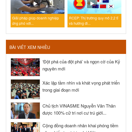
Giải pháp giúp doanh nghiệp
RCEP: Thị trường quy mô 2,2 tỉ
ứng phó với...
và hướng đi...
BÀI VIẾT XEM NHIỀU
‘Đột phá của đột phá’ và ngọn cờ của Kỷ
nguyên mới
Xác lập tầm nhìn và khát vọng phát triển
trong giai đoạn mới
Chủ tịch VINASME Nguyễn Văn Thân
được 100% cử tri nơi cư trú giới...
Cộng đồng doanh nhân khai phóng tiềm