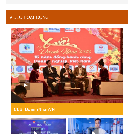
VIDEO HOẠT ĐỘNG
CLB_DoanhNhânVN