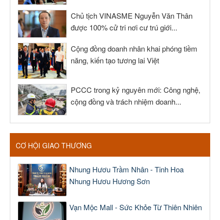
Chủ tịch VINASME Nguyễn Văn Thân
được 100% cử tri nơi cư trú giới...
Cộng đồng doanh nhân khai phóng tiềm
năng, kiến tạo tương lai Việt
PCCC trong kỷ nguyên mới: Công nghệ,
cộng đồng và trách nhiệm doanh...
CƠ HỘI GIAO THƯƠNG
Nhung Hươu Trầm Nhân - Tinh Hoa
Nhung Hươu Hương Sơn
Vạn Mộc Mall - Sức Khỏe Từ Thiên Nhiên