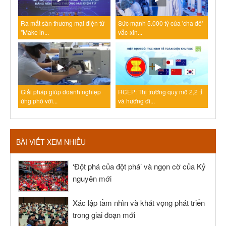
Ra mắt sàn thương mại điện tử
Sức mạnh 5.000 tỷ của 'cha đẻ'
"Make in...
vắc-xin...
Giải pháp giúp doanh nghiệp
RCEP: Thị trường quy mô 2,2 tỉ
ứng phó với...
và hướng đi...
BÀI VIẾT XEM NHIỀU
‘Đột phá của đột phá’ và ngọn cờ của Kỷ
nguyên mới
Xác lập tầm nhìn và khát vọng phát triển
trong giai đoạn mới