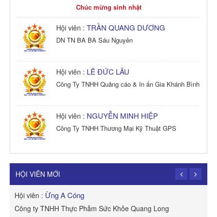
Chúc mừng sinh nhật
TRẦN QUANG DƯƠNG
Hội viên :
DN TN BA BA Sáu Nguyên
LÊ ĐỨC LÂU
Hội viên :
Công Ty TNHH Quảng cáo & In ấn Gia Khánh Bình
NGUYỄN MINH HIỆP
Hội viên :
Công Ty TNHH Thương Mại Kỹ Thuật GPS
TRẦN TRỌNG PHONG
Hội viên :
Công Ty TNHH Dịch vụ Cuộc Sống Hạnh Phúc
HỘI VIÊN MỚI
Ừng A Cóng
Hội viên :
H
Công ty TNHH Thực Phẫm Sức Khỏe Quang Long
R