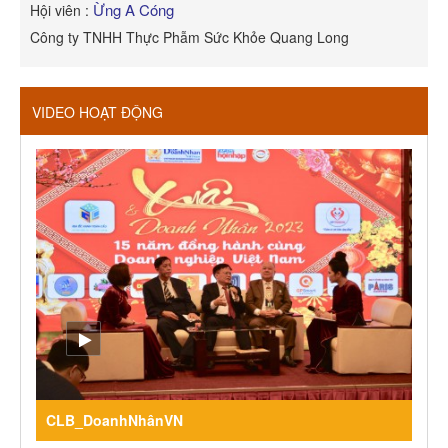
Ừng A Cóng
Hội viên :
H
Công ty TNHH Thực Phẫm Sức Khỏe Quang Long
R
VIDEO HOẠT ĐỘNG
CLB_DoanhNhânVN