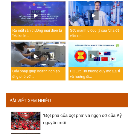
Ra mắt sàn thương mại điện tử
Sức mạnh 5.000 tỷ của 'cha đẻ'
"Make in...
vắc-xin...
Giải pháp giúp doanh nghiệp
RCEP: Thị trường quy mô 2,2 tỉ
ứng phó với...
và hướng đi...
BÀI VIẾT XEM NHIỀU
‘Đột phá của đột phá’ và ngọn cờ của Kỷ
nguyên mới