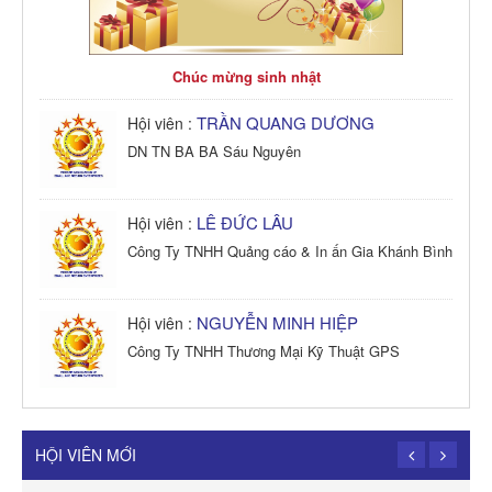
Chúc mừng sinh nhật
TRẦN QUANG DƯƠNG
Hội viên :
DN TN BA BA Sáu Nguyên
LÊ ĐỨC LÂU
Hội viên :
Công Ty TNHH Quảng cáo & In ấn Gia Khánh Bình
NGUYỄN MINH HIỆP
Hội viên :
Công Ty TNHH Thương Mại Kỹ Thuật GPS
TRẦN TRỌNG PHONG
Hội viên :
Công Ty TNHH Dịch vụ Cuộc Sống Hạnh Phúc
HỘI VIÊN MỚI