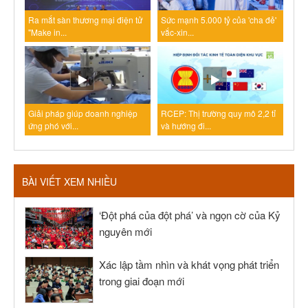
Ra mắt sàn thương mại điện tử
Sức mạnh 5.000 tỷ của 'cha đẻ'
"Make in...
vắc-xin...
Giải pháp giúp doanh nghiệp
RCEP: Thị trường quy mô 2,2 tỉ
ứng phó với...
và hướng đi...
BÀI VIẾT XEM NHIỀU
‘Đột phá của đột phá’ và ngọn cờ của Kỷ
nguyên mới
Xác lập tầm nhìn và khát vọng phát triển
trong giai đoạn mới