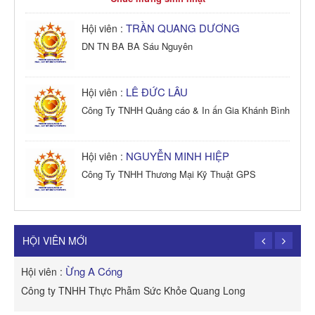
TRẦN QUANG DƯƠNG
Hội viên :
DN TN BA BA Sáu Nguyên
LÊ ĐỨC LÂU
Hội viên :
Công Ty TNHH Quảng cáo & In ấn Gia Khánh Bình
NGUYỄN MINH HIỆP
Hội viên :
Công Ty TNHH Thương Mại Kỹ Thuật GPS
TRẦN TRỌNG PHONG
Hội viên :
Công Ty TNHH Dịch vụ Cuộc Sống Hạnh Phúc
HỘI VIÊN MỚI
Ừng A Cóng
Hội viên :
H
Công ty TNHH Thực Phẫm Sức Khỏe Quang Long
R