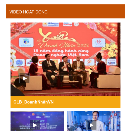
VIDEO HOẠT ĐỘNG
CLB_DoanhNhânVN