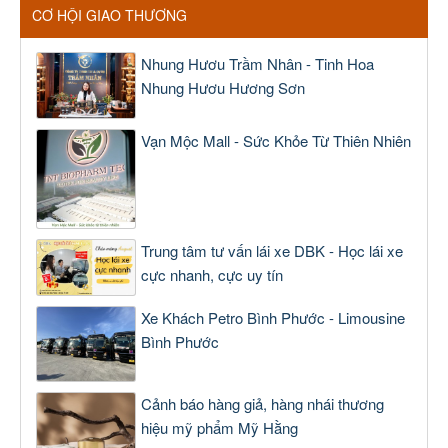
CƠ HỘI GIAO THƯƠNG
Nhung Hươu Trầm Nhân - Tinh Hoa
Nhung Hươu Hương Sơn
Vạn Mộc Mall - Sức Khỏe Từ Thiên Nhiên
Trung tâm tư vấn lái xe DBK - Học lái xe
cực nhanh, cực uy tín
Xe Khách Petro Bình Phước - Limousine
Bình Phước
Cảnh báo hàng giả, hàng nhái thương
hiệu mỹ phẩm Mỹ Hằng