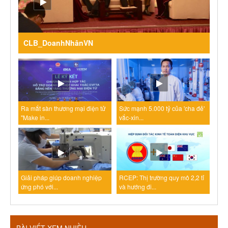
CLB_DoanhNhânVN
Ra mắt sàn thương mại điện tử
Sức mạnh 5.000 tỷ của 'cha đẻ'
"Make in...
vắc-xin...
Giải pháp giúp doanh nghiệp
RCEP: Thị trường quy mô 2,2 tỉ
ứng phó với...
và hướng đi...