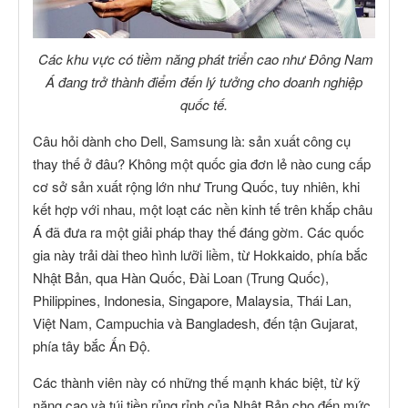
Các khu vực có tiềm năng phát triển cao như Đông Nam
Á đang trở thành điểm đến lý tưởng cho doanh nghiệp
quốc tế.
Câu hỏi dành cho Dell, Samsung là: sản xuất công cụ
thay thế ở đâu? Không một quốc gia đơn lẻ nào cung cấp
cơ sở sản xuất rộng lớn như Trung Quốc, tuy nhiên, khi
kết hợp với nhau, một loạt các nền kinh tế trên khắp châu
Á đã đưa ra một giải pháp thay thế đáng gờm. Các quốc
gia này trải dài theo hình lưỡi liềm, từ Hokkaido, phía bắc
Nhật Bản, qua Hàn Quốc, Đài Loan (Trung Quốc),
Philippines, Indonesia, Singapore, Malaysia, Thái Lan,
Việt Nam, Campuchia và Bangladesh, đến tận Gujarat,
phía tây bắc Ấn Độ.
Các thành viên này có những thế mạnh khác biệt, từ kỹ
năng cao và túi tiền rủng rỉnh của Nhật Bản cho đến mức