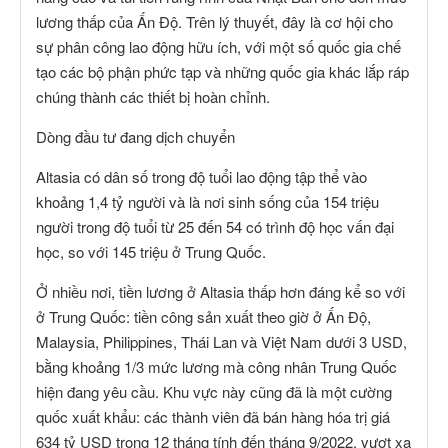
lương thấp của Ấn Độ. Trên lý thuyết, đây là cơ hội cho
sự phân công lao động hữu ích, với một số quốc gia chế
tạo các bộ phận phức tạp và những quốc gia khác lắp ráp
chúng thành các thiết bị hoàn chỉnh.
Dòng đầu tư đang dịch chuyển
Altasia có dân số trong độ tuổi lao động tập thể vào
khoảng 1,4 tỷ người và là nơi sinh sống của 154 triệu
người trong độ tuổi từ 25 đến 54 có trình độ học vấn đại
học, so với 145 triệu ở Trung Quốc.
Ở nhiều nơi, tiền lương ở Altasia thấp hơn đáng kể so với
ở Trung Quốc: tiền công sản xuất theo giờ ở Ấn Độ,
Malaysia, Philippines, Thái Lan và Việt Nam dưới 3 USD,
bằng khoảng 1/3 mức lương mà công nhân Trung Quốc
hiện đang yêu cầu. Khu vực này cũng đã là một cường
quốc xuất khẩu: các thành viên đã bán hàng hóa trị giá
634 tỷ USD trong 12 tháng tính đến tháng 9/2022, vượt xa