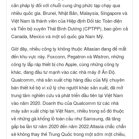
cản pháp lý đối với chuỗi cung ứng phức tạp chạy qua
nhiều quốc gia. Brunei, Nhật Bản, Malaysia, Singapore và
Việt Nam là thành viên của Hiệp định Đối tác Toàn diện
và Tiến bộ xuyên Thái Bình Dương (CPTPP), bao gồm cả
Canada, Mexico và một số quốc gia Nam Mỹ.
Giờ đây, nhiều công ty không thuộc Altasian đang để mắt
đến khu vực này. Foxconn, Pegatron và Wistron, những
công ty lắp ráp thiết bị cho Apple, cùng những công ty
khác, đang đầu tư mạnh vào các nhà máy ở Ấn Độ.
Qualcomm, nhà sản xuất chip hàng đầu của Mỹ chuyên
bán thiết kế bộ vi xử lý cho người khác sản xuất, đã mở
trung tâm nghiên cứu và phát triển đầu tiên tại Việt Nam
vào năm 2020. Doanh thu của Qualcomm từ các nhà
máy sản xuất chip tại Việt Nam, nhiều trong số đó thuộc
về những gã khổng lồ toàn cầu như Samsung, đã tăng
gấp ba lần từ năm 2020 đến năm 2022.Altasia chắc chắn
sẽ không thay thế Trung Quốc trong một sớm một chiều,