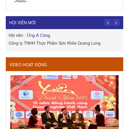
TRẦN TRỌNG PHONG
Hội viên :
Công Ty TNHH Dịch vụ Cuộc Sống Hạnh Phúc
HỘI VIÊN MỚI
Ừng A Cóng
Hội viên :
H
Công ty TNHH Thực Phẫm Sức Khỏe Quang Long
R
VIDEO HOẠT ĐỘNG