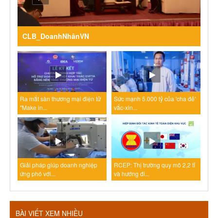
CLB_DoanhNhânVN
Ra mắt sàn thương mại điện tử
Sức mạnh 5.000 tỷ của 'cha đẻ'
"Make in...
vắc-xin...
Giải pháp giúp doanh nghiệp
RCEP: Thị trường quy mô 2,2 tỉ
ứng phó với...
và hướng đi...
BÀI VIẾT XEM NHIỀU