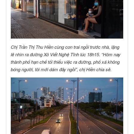
Chị Trần Thị Thu Hiền cùng con trai ngồi trước nhà, lặng
lẽ nhìn ra đường Xô Viết Nghệ Tĩnh lúc 18h15. “Hôm nay
thành phố hạn chế tối thiểu việc ra đường, phố xá không
bóng người, tôi mới dám đây ngồi”, chị Hiền chia sẻ.