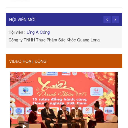
TRẦN TRỌNG PHONG
Hội viên :
Công Ty TNHH Dịch vụ Cuộc Sống Hạnh Phúc
HỘI VIÊN MỚI
Ừng A Cóng
Hội viên :
H
Công ty TNHH Thực Phẫm Sức Khỏe Quang Long
R
VIDEO HOẠT ĐỘNG