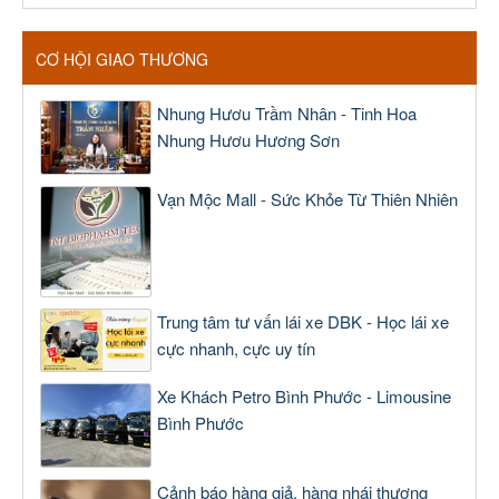
CƠ HỘI GIAO THƯƠNG
Nhung Hươu Trầm Nhân - Tinh Hoa
Nhung Hươu Hương Sơn
Vạn Mộc Mall - Sức Khỏe Từ Thiên Nhiên
Trung tâm tư vấn lái xe DBK - Học lái xe
cực nhanh, cực uy tín
Xe Khách Petro Bình Phước - Limousine
Bình Phước
Cảnh báo hàng giả, hàng nhái thương