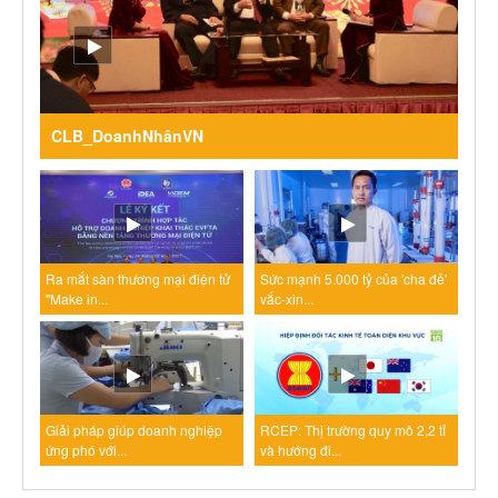
CLB_DoanhNhânVN
Ra mắt sàn thương mại điện tử
Sức mạnh 5.000 tỷ của 'cha đẻ'
"Make in...
vắc-xin...
Giải pháp giúp doanh nghiệp
RCEP: Thị trường quy mô 2,2 tỉ
ứng phó với...
và hướng đi...