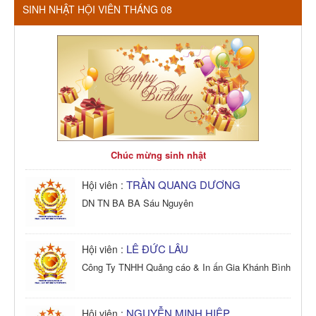
SINH NHẬT HỘI VIÊN THÁNG 08
Chúc mừng sinh nhật
TRẦN QUANG DƯƠNG
Hội viên :
DN TN BA BA Sáu Nguyên
LÊ ĐỨC LÂU
Hội viên :
Công Ty TNHH Quảng cáo & In ấn Gia Khánh Bình
NGUYỄN MINH HIỆP
Hội viên :