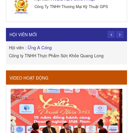
Công Ty TNHH Thương Mại Kỹ Thuật GPS
TRẦN TRỌNG PHONG
Hội viên :
Công Ty TNHH Dịch vụ Cuộc Sống Hạnh Phúc
HỘI VIÊN MỚI
Ừng A Cóng
Hội viên :
H
Công ty TNHH Thực Phẫm Sức Khỏe Quang Long
R
VIDEO HOẠT ĐỘNG