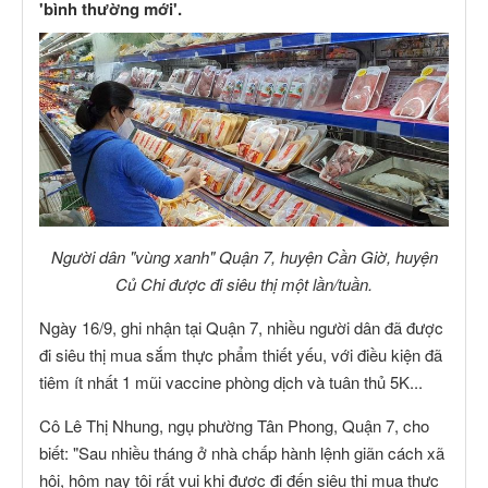
'bình thường mới'.
Người dân "vùng xanh" Quận 7, huyện Cần Giờ, huyện
Củ Chi được đi siêu thị một lần/tuần.
Ngày 16/9, ghi nhận tại Quận 7, nhiều người dân đã được
đi siêu thị mua sắm thực phẩm thiết yếu, với điều kiện đã
tiêm ít nhất 1 mũi vaccine phòng dịch và tuân thủ 5K...
Cô Lê Thị Nhung, ngụ phường Tân Phong, Quận 7, cho
biết: "Sau nhiều tháng ở nhà chấp hành lệnh giãn cách xã
hội, hôm nay tôi rất vui khi được đi đến siêu thị mua thực