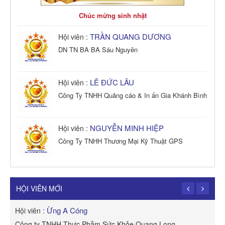
Chúc mừng sinh nhật
TRẦN QUANG DƯƠNG
Hội viên :
DN TN BA BA Sáu Nguyên
LÊ ĐỨC LÂU
Hội viên :
Công Ty TNHH Quảng cáo & In ấn Gia Khánh Bình
NGUYỄN MINH HIỆP
Hội viên :
Công Ty TNHH Thương Mại Kỹ Thuật GPS
TRẦN TRỌNG PHONG
Hội viên :
Công Ty TNHH Dịch vụ Cuộc Sống Hạnh Phúc
HỘI VIÊN MỚI
THÁI THỊ NGỌC HƯƠNG
Hội viên :
 Long
ROYAL APEC (HỘI AN)