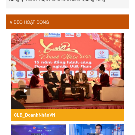
VIDEO HOẠT ĐỘNG
CLB_DoanhNhânVN