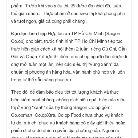
phẩm. Trước khi vào siêu thị, tôi được đo nhiệt độ, tuân
thủ giãn cách... Thực phẩm ở các siêu thị khá phong phú
và tươi ngon, giá cả cũng phải chăng".
Đại diện Liên hiệp Hợp tác xã TP Hồ Chí Minh (Saigon
Co.op) cho biết, trước tình hình TP Hồ Chí Minh tiếp tục
thực hiện giãn cách xã hội thêm 2 tuần, riêng Củ Chi, Cần
Giờ và Quận 7 được thí điểm cho phép người dân được đi
chợ mỗi tuần một lần, nên các siêu thị “vùng xanh” đã
chuẩn bị phương án hàng hóa, vận hành phù hợp và luôn
trong tư thế sẵn sàng phục vụ.
Theo đó, để đảm bảo điều tiết tốt lượng khách và thực
hiện kiểm soát phòng, chống dịch hiệu quả, hiện các siêu
thị ở vùng "xanh" của hệ thống Saigon Co.op gồm:
Co.opmart, Co.opXtra, Co.op Food chưa phục vụ khách
tự do, mà chỉ phục vụ khách hàng có giấy giới thiệu hoặc
phiếu đi chợ do chính quyền địa phương cấp. Ngoài ra,
đơn vị vẫn tiếp tục duy trì giải pháp mua chung của các