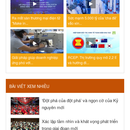
Ra mắt sàn thương mại điện tử
Sức mạnh 5.000 tỷ của 'cha đẻ'
"Make in...
vắc-xin...
Giải pháp giúp doanh nghiệp
RCEP: Thị trường quy mô 2,2 tỉ
ứng phó với...
và hướng đi...
BÀI VIẾT XEM NHIỀU
‘Đột phá của đột phá’ và ngọn cờ của Kỷ
nguyên mới
Xác lập tầm nhìn và khát vọng phát triển
trong giai đoạn mới