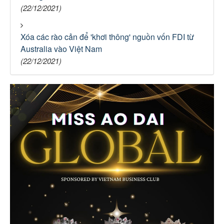
(22/12/2021)
Xóa các rào cản để 'khơi thông' nguồn vốn FDI từ
Australia vào Việt Nam
(22/12/2021)