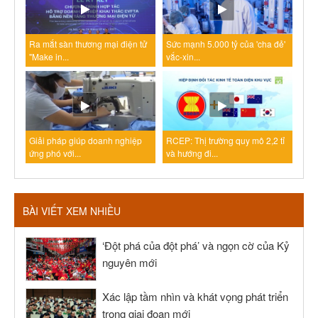
Ra mắt sàn thương mại điện tử
Sức mạnh 5.000 tỷ của 'cha đẻ'
"Make in...
vắc-xin...
Giải pháp giúp doanh nghiệp
RCEP: Thị trường quy mô 2,2 tỉ
ứng phó với...
và hướng đi...
BÀI VIẾT XEM NHIỀU
‘Đột phá của đột phá’ và ngọn cờ của Kỷ
nguyên mới
Xác lập tầm nhìn và khát vọng phát triển
trong giai đoạn mới