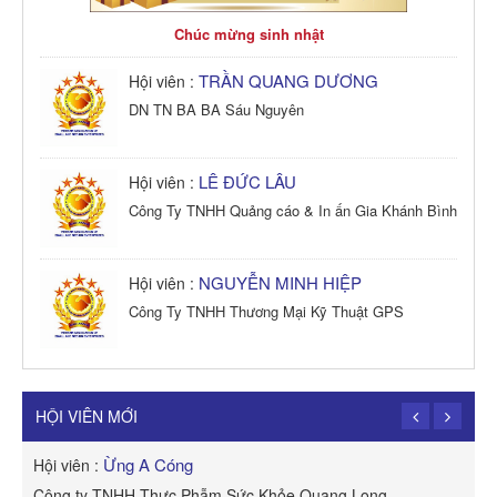
Chúc mừng sinh nhật
TRẦN QUANG DƯƠNG
Hội viên :
DN TN BA BA Sáu Nguyên
LÊ ĐỨC LÂU
Hội viên :
Công Ty TNHH Quảng cáo & In ấn Gia Khánh Bình
NGUYỄN MINH HIỆP
Hội viên :
Công Ty TNHH Thương Mại Kỹ Thuật GPS
TRẦN TRỌNG PHONG
Hội viên :
Công Ty TNHH Dịch vụ Cuộc Sống Hạnh Phúc
HỘI VIÊN MỚI
Ừng A Cóng
Hội viên :
H
Công ty TNHH Thực Phẫm Sức Khỏe Quang Long
R