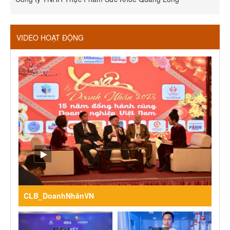
VIDEO HOẠT ĐỘNG
CLB_DoanhNhânVN