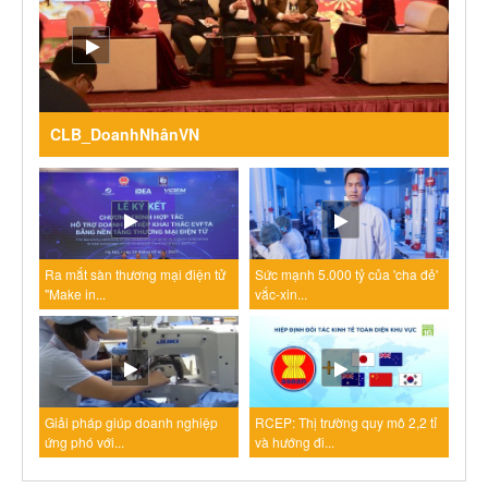
CLB_DoanhNhânVN
Ra mắt sàn thương mại điện tử
Sức mạnh 5.000 tỷ của 'cha đẻ'
"Make in...
vắc-xin...
Giải pháp giúp doanh nghiệp
RCEP: Thị trường quy mô 2,2 tỉ
ứng phó với...
và hướng đi...