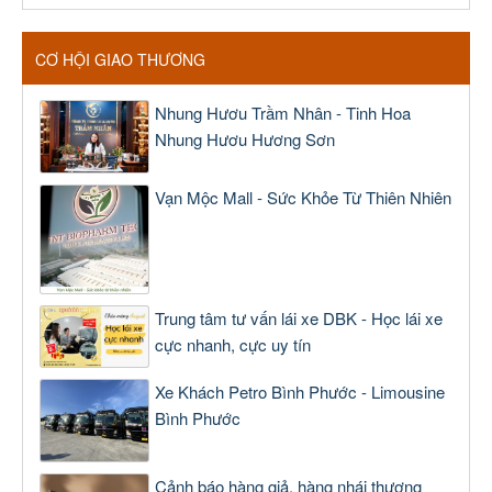
CƠ HỘI GIAO THƯƠNG
Nhung Hươu Trầm Nhân - Tinh Hoa
Nhung Hươu Hương Sơn
Vạn Mộc Mall - Sức Khỏe Từ Thiên Nhiên
Trung tâm tư vấn lái xe DBK - Học lái xe
cực nhanh, cực uy tín
Xe Khách Petro Bình Phước - Limousine
Bình Phước
Cảnh báo hàng giả, hàng nhái thương