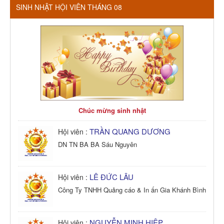
SINH NHẬT HỘI VIÊN THÁNG 08
Chúc mừng sinh nhật
TRẦN QUANG DƯƠNG
Hội viên :
DN TN BA BA Sáu Nguyên
LÊ ĐỨC LÂU
Hội viên :
Công Ty TNHH Quảng cáo & In ấn Gia Khánh Bình
NGUYỄN MINH HIỆP
Hội viên :