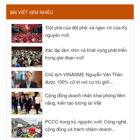
BÀI VIẾT XEM NHIỀU
‘Đột phá của đột phá’ và ngọn cờ của Kỷ
nguyên mới
Xác lập tầm nhìn và khát vọng phát triển
trong giai đoạn mới
Chủ tịch VINASME Nguyễn Văn Thân
được 100% cử tri nơi cư trú giới...
Cộng đồng doanh nhân khai phóng tiềm
năng, kiến tạo tương lai Việt
PCCC trong kỷ nguyên mới: Công nghệ,
cộng đồng và trách nhiệm doanh...