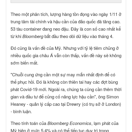
Theo một phân tích, lượng hàng tồn đọng vào ngày 1/11 ở
trung tâm tài chính và hậu cần của đảo quốc đã tăng cao.
53 tàu container đang neo đậu. Đây là con số cao nhất kể
từ khi
Bloomberg
bắt đầu theo dõi dữ liệu vào tháng 4.
Đó cũng là vấn đề của Mỹ. Nhưng với tỷ lệ tiêm chủng ở
nhiều quốc gia châu Á vẫn còn thấp, vấn đề này sẽ không
sớm biến mất.
"Chuỗi cung ứng cần một sự may mắn nhất định để có
thể phục hồi. Đó là không còn thiên tai hay các đợt bùng
phát Covid-19 mới. Ngoài ra, chúng ta cũng cần thêm thời
gian và đầu tư để củng cố năng lực hậu cần", ông Simon
Heaney - quản lý cấp cao tại Drewry (có trụ sở ở London)
- bình luận.
Theo tính toán của
Bloomberg Economics
, lạm phát của
Mỹ hiện ở mức 5,4% và có thể tiếp tục duy trì trong