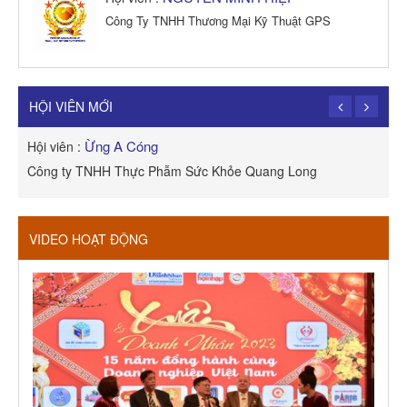
Công Ty TNHH Thương Mại Kỹ Thuật GPS
TRẦN TRỌNG PHONG
Hội viên :
Công Ty TNHH Dịch vụ Cuộc Sống Hạnh Phúc
HỘI VIÊN MỚI
Ừng A Cóng
Hội viên :
H
Công ty TNHH Thực Phẫm Sức Khỏe Quang Long
R
VIDEO HOẠT ĐỘNG