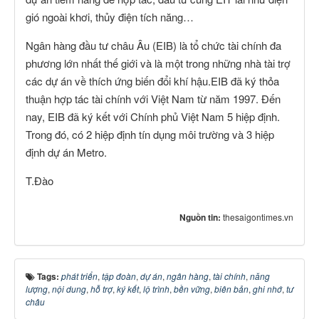
gió ngoài khơi, thủy điện tích năng…
Ngân hàng đầu tư châu Âu (EIB) là tổ chức tài chính đa
phương lớn nhất thế giới và là một trong những nhà tài trợ
các dự án về thích ứng biến đổi khí hậu.EIB đã ký thỏa
thuận hợp tác tài chính với Việt Nam từ năm 1997. Đến
nay, EIB đã ký kết với Chính phủ Việt Nam 5 hiệp định.
Trong đó, có 2 hiệp định tín dụng môi trường và 3 hiệp
định dự án Metro.
T.Đào
Nguồn tin:
thesaigontimes.vn
Tags:
phát triển
,
tập đoàn
,
dự án
,
ngân hàng
,
tài chính
,
năng
lượng
,
nội dung
,
hỗ trợ
,
ký kết
,
lộ trình
,
bền vững
,
biên bản
,
ghi nhớ
,
tư
châu