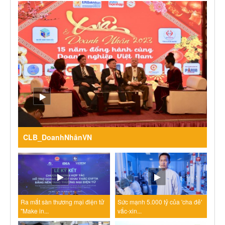
CLB_DoanhNhânVN
Ra mắt sàn thương mại điện tử
Sức mạnh 5.000 tỷ của 'cha đẻ'
"Make in...
vắc-xin...