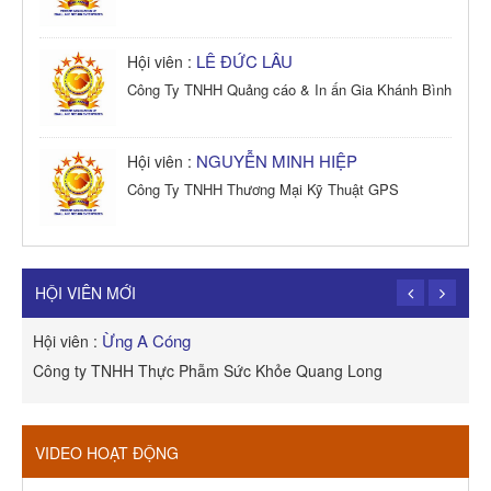
LÊ ĐỨC LÂU
Hội viên :
Công Ty TNHH Quảng cáo & In ấn Gia Khánh Bình
NGUYỄN MINH HIỆP
Hội viên :
Công Ty TNHH Thương Mại Kỹ Thuật GPS
TRẦN TRỌNG PHONG
Hội viên :
Công Ty TNHH Dịch vụ Cuộc Sống Hạnh Phúc
HỘI VIÊN MỚI
Ừng A Cóng
Hội viên :
H
Công ty TNHH Thực Phẫm Sức Khỏe Quang Long
R
VIDEO HOẠT ĐỘNG