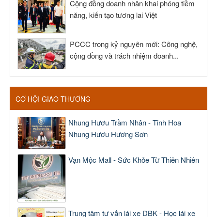
Cộng đồng doanh nhân khai phóng tiềm
năng, kiến tạo tương lai Việt
PCCC trong kỷ nguyên mới: Công nghệ,
cộng đồng và trách nhiệm doanh...
CƠ HỘI GIAO THƯƠNG
Nhung Hươu Trầm Nhân - Tinh Hoa
Nhung Hươu Hương Sơn
Vạn Mộc Mall - Sức Khỏe Từ Thiên Nhiên
Trung tâm tư vấn lái xe DBK - Học lái xe