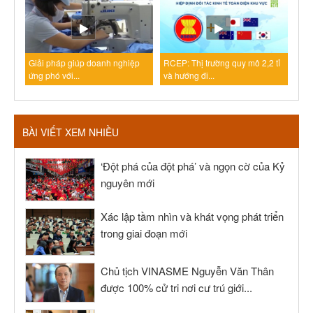
Giải pháp giúp doanh nghiệp
RCEP: Thị trường quy mô 2,2 tỉ
ứng phó với...
và hướng đi...
BÀI VIẾT XEM NHIỀU
‘Đột phá của đột phá’ và ngọn cờ của Kỷ
nguyên mới
Xác lập tầm nhìn và khát vọng phát triển
trong giai đoạn mới
Chủ tịch VINASME Nguyễn Văn Thân
được 100% cử tri nơi cư trú giới...