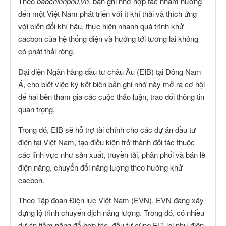
Theo
baochinhphu.vn
, bản ghi nhớ hợp tác nhằm hướng
đến một Việt Nam phát triển với ít khí thải và thích ứng
với biến đổi khí hậu, thực hiện nhanh quá trình khử
cacbon của hệ thống điện và hướng tới tương lai không
có phát thải ròng.
Đại diện Ngân hàng đầu tư châu Âu (EIB) tại Đông Nam
Á, cho biết việc ký kết biên bản ghi nhớ này mở ra cơ hội
để hai bên tham gia các cuộc thảo luận, trao đổi thông tin
quan trọng.
Trong đó, EIB sẽ hỗ trợ tài chính cho các dự án đầu tư
điện tại Việt Nam, tạo điều kiện trở thành đối tác thuộc
các lĩnh vực như sản xuất, truyền tải, phân phối và bán lẻ
điện năng, chuyển đổi năng lượng theo hướng khử
cacbon.
Theo Tập đoàn Điện lực Việt Nam (EVN), EVN đang xây
dựng lộ trình chuyển dịch năng lượng. Trong đó, có nhiều
dự án tiềm năng để hợp tác, đầu tư cùng EIT lai như điện