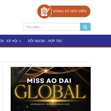
ỆN - XÃ HỘI
ĐỐI NGOẠI - HỢP TÁC