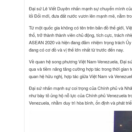
Đại sứ Lê Viết Duyên nhấn mạnh sự chuyển mình của 
lối Đổi mới, đưa đất nước vươn lên mạnh mẽ, nằm tron
Từ một quốc gia không có tên trên bản đồ thế giới, Vi
thổ, trở thành thành viên chủ động, tích cực, trách nh
ASEAN 2020 và hiện đang đảm nhiệm trọng trách Ủy 
đang có cơ đồ và vị thế lớn nhất từ trước đến nay.
Về quan hệ song phương Việt Nam-Venezuela, Đại sứ L
qua và tiềm năng tăng cường hợp tác trong thời gian tớ
quan hệ hữu nghị, hợp tác giữa Việt Nam và Venezuel
Đại sứ nhấn mạnh sự coi trọng của Chính phủ và Nhâ
như bày tỏ ủng hộ nỗ lực của Chính phủ Venezuela tron
Venezuela, nhằm duy trì hòa bình, ổn định và phát tri