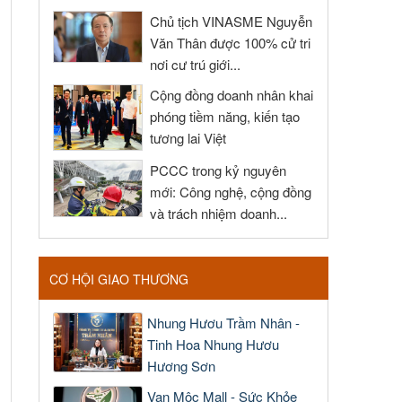
Chủ tịch VINASME Nguyễn
Văn Thân được 100% cử tri
nơi cư trú giới...
Cộng đồng doanh nhân khai
phóng tiềm năng, kiến tạo
tương lai Việt
PCCC trong kỷ nguyên
mới: Công nghệ, cộng đồng
và trách nhiệm doanh...
CƠ HỘI GIAO THƯƠNG
Nhung Hươu Trầm Nhân -
Tinh Hoa Nhung Hươu
Hương Sơn
Vạn Mộc Mall - Sức Khỏe