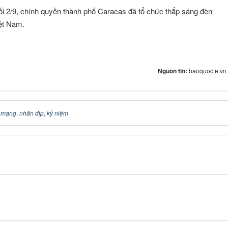
 2/9, chính quyền thành phố Caracas đã tổ chức thắp sáng đèn
ệt Nam.
Nguồn tin:
baoquocte.vn
 mạng
,
nhân dịp
,
kỷ niệm