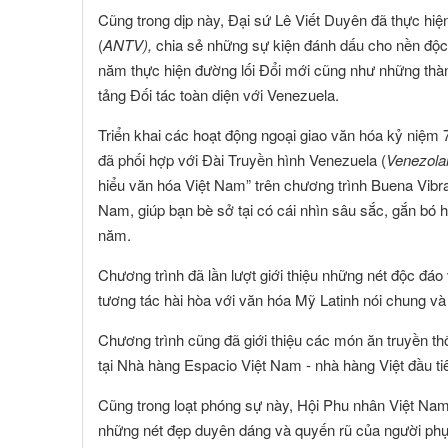
Cũng trong dịp này, Đại sứ Lê Viết Duyên đã thực hi
(
ANTV),
chia sẻ những sự kiện đánh dấu cho nền độc
năm thực hiện đường lối Đổi mới cũng như những thành
tảng Đối tác toàn diện với Venezuela.
Triển khai các hoạt động ngoại giao văn hóa kỷ niệ
đã phối hợp với Đài Truyền hình Venezuela (
Venezola
hiểu văn hóa Việt Nam” trên chương trình Buena Vibr
Nam, giúp bạn bè sở tại có cái nhìn sâu sắc, gắn bó 
năm.
Chương trình đã lần lượt giới thiệu những nét độc đá
tương tác hài hòa với văn hóa Mỹ Latinh nói chung và
Chương trình cũng đã giới thiệu các món ăn truyền t
tại Nhà hàng Espacio Việt Nam - nhà hàng Việt đầu ti
Cũng trong loạt phóng sự này, Hội Phu nhân Việt Nam t
những nét đẹp duyên dáng và quyến rũ của người phụ 