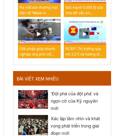
Ra mắt sàn thương mại
Sức mạnh 5.000 tỷ của
điện tử "Make in...
'cha đẻ' vắc-xin...
Giải pháp giúp doanh
RCEP: Thị trường quy
nghiệp ứng phó với...
mô 2,2 tỉ và hướng đi...
BÀI VIẾT XEM NHIỀU
‘Đột phá của đột phá’ và
ngọn cờ của Kỷ nguyên
mới
Xác lập tầm nhìn và khát
vọng phát triển trong giai
đoạn mới