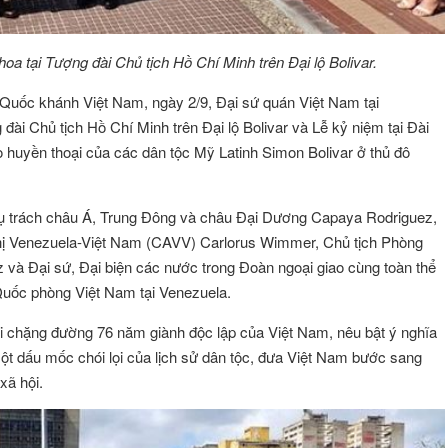
oa tại Tượng đài Chủ tịch Hồ Chí Minh trên Đại lộ Bolivar.
uốc khánh Việt Nam, ngày 2/9, Đại sứ quán Việt Nam tại
đài Chủ tịch Hồ Chí Minh trên Đại lộ Bolivar và Lễ kỷ niệm tại Đài
 huyền thoại của các dân tộc Mỹ Latinh Simon Bolivar ở thủ đô
hụ trách châu Á, Trung Đông và châu Đại Dương Capaya Rodriguez,
ghị Venezuela-Việt Nam (CAVV) Carlorus Wimmer, Chủ tịch Phòng
à Đại sứ, Đại biện các nước trong Đoàn ngoại giao cùng toàn thể
Quốc phòng Việt Nam tại Venezuela.
lại chặng đường 76 năm giành độc lập của Việt Nam, nêu bật ý nghĩa
một dấu mốc chói lọi của lịch sử dân tộc, đưa Việt Nam bước sang
xã hội.
ÔNG VŨ
Đặng Thị Như Ý
Hội viên :
g Nghệ Năng Lượng
Công ty TNHH Thương Mại và Dịch Vụ A