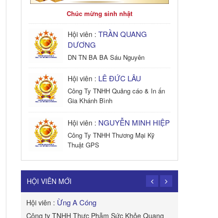
Chúc mừng sinh nhật
TRẦN QUANG
Hội viên :
DƯƠNG
DN TN BA BA Sáu Nguyên
LÊ ĐỨC LÂU
Hội viên :
Công Ty TNHH Quảng cáo & In ấn
Gia Khánh Bình
NGUYỄN MINH HIỆP
Hội viên :
Công Ty TNHH Thương Mại Kỹ
Thuật GPS
TRẦN TRỌNG
Hội viên :
PHONG
HỘI VIÊN MỚI
Công Ty TNHH Dịch vụ Cuộc Sống
Hạnh Phúc
Ừng A Cóng
Hội viên :
Hội viên :
B&W
Công ty TNHH Thực Phẫm Sức Khỏe Quang
ROYAL APE