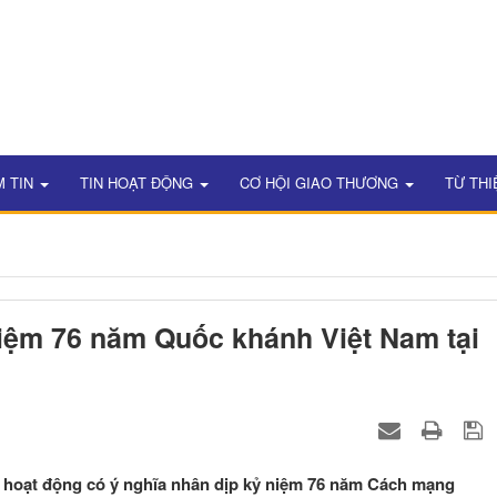
M TIN
TIN HOẠT ĐỘNG
CƠ HỘI GIAO THƯƠNG
TỪ THI
niệm 76 năm Quốc khánh Việt Nam tại
u hoạt động có ý nghĩa nhân dịp kỷ niệm 76 năm Cách mạng