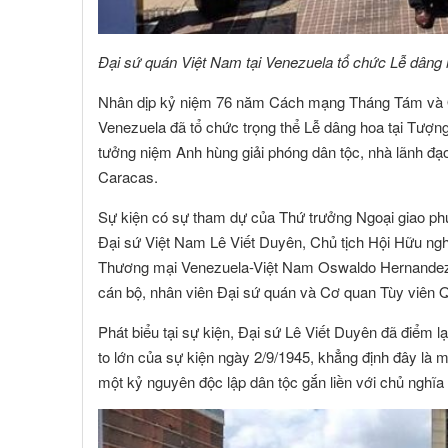
Đại sứ quán Việt Nam tại Venezuela tổ chức Lễ dâng h
Nhân dịp kỷ niệm 76 năm Cách mạng Tháng Tám và Q
Venezuela đã tổ chức trọng thể Lễ dâng hoa tại Tượng 
tưởng niệm Anh hùng giải phóng dân tộc, nhà lãnh đạo
Caracas.
Sự kiện có sự tham dự của Thứ trưởng Ngoại giao p
Đại sứ Việt Nam Lê Viết Duyên, Chủ tịch Hội Hữu n
Thương mại Venezuela-Việt Nam Oswaldo Hernandez v
cán bộ, nhân viên Đại sứ quán và Cơ quan Tùy viên 
Phát biểu tại sự kiện, Đại sứ Lê Viết Duyên đã điểm 
to lớn của sự kiện ngày 2/9/1945, khẳng định đây là 
một kỷ nguyên độc lập dân tộc gắn liền với chủ nghĩa 
NGUYỄN MINH CHÁNH
TRƯƠNG C
 viên :
Hội viên :
ng Ty TNHH MTV Nhà Đất Cần Thơ 9999
Công Ty Cổ Phần Côn