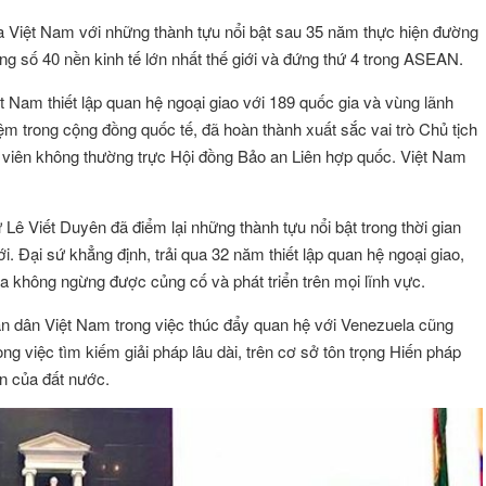
Việt Nam với những thành tựu nổi bật sau 35 năm thực hiện đường
g số 40 nền kinh tế lớn nhất thế giới và đứng thứ 4 trong ASEAN.
ệt Nam thiết lập quan hệ ngoại giao với 189 quốc gia và vùng lãnh
iệm trong cộng đồng quốc tế, đã hoàn thành xuất sắc vai trò Chủ tịch
viên không thường trực Hội đồng Bảo an Liên hợp quốc. Việt Nam
ê Viết Duyên đã điểm lại những thành tựu nổi bật trong thời gian
i. Đại sứ khẳng định, trải qua 32 năm thiết lập quan hệ ngoại giao,
a không ngừng được củng cố và phát triển trên mọi lĩnh vực.
n dân Việt Nam trong việc thúc đẩy quan hệ với Venezuela cũng
g việc tìm kiếm giải pháp lâu dài, trên cơ sở tôn trọng Hiến pháp
ển của đất nước.