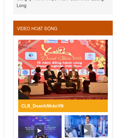
Long
VIDEO HOẠT ĐỘNG
CLB_DoanhNhânVN