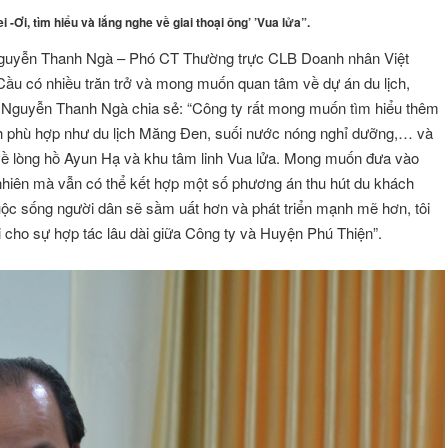
 -Ơi, tìm hiểu và lắng nghe về giai thoại ông’ ’Vua lửa”.
ng Nguyễn Thanh Ngà – Phó CT Thường trực CLB Doanh nhân Việt
u có nhiều trăn trở và mong muốn quan tâm về dự án du lịch,
 Nguyễn Thanh Ngà chia sẻ: “Công ty rất mong muốn tìm hiểu thêm
lịch phù hợp như du lịch Măng Đen, suối nước nóng nghỉ dưỡng,… và
 về lòng hồ Ayun Hạ và khu tâm linh Vua lửa. Mong muốn đưa vào
ự nhiên mà vẫn có thể kết hợp một số phương án thu hút du khách
 cuộc sống người dân sẽ sầm uất hơn và phát triển mạnh mẽ hơn, tôi
cho sự hợp tác lâu dài giữa Công ty và Huyện Phú Thiện”.