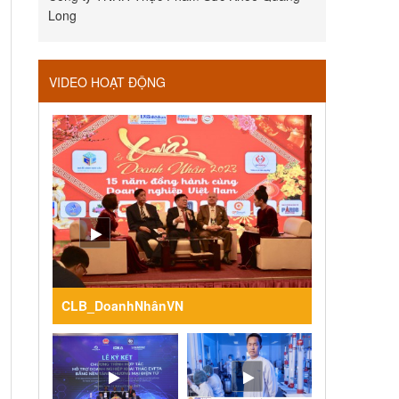
Long
VIDEO HOẠT ĐỘNG
CLB_DoanhNhânVN