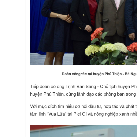
Đoàn công tác tại huyện Phú Thiện - Bà Ng
Tiếp đoàn có ông Trịnh Văn Sang - Chủ tịch huyện P
huyện Phú Thiện, cùng lãnh đạo các phòng ban trong 
Với mục đích tìm hiểu cơ hội đầu tư, hợp tác và phát
tâm linh “Vua Lửa” tại Plei Ơi và nông nghiệp xanh 
NGUYỄN MINH CHÁNH
TRƯƠNG C
 viên :
Hội viên :
ng Ty TNHH MTV Nhà Đất Cần Thơ 9999
Công Ty Cổ Phần Côn