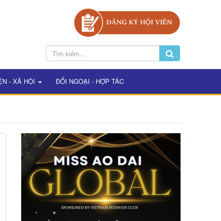
ỆN - XÃ HỘI
ĐỐI NGOẠI - HỢP TÁC