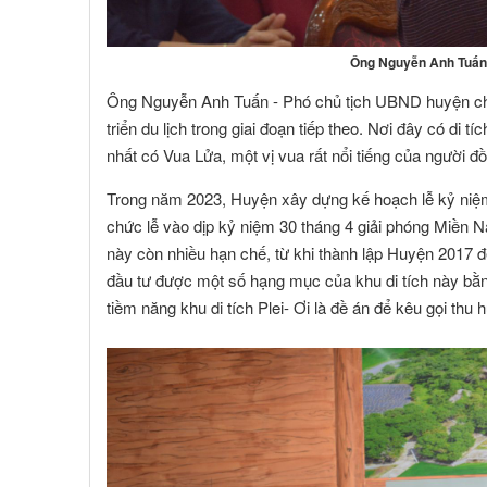
Ông Nguyễn Anh Tuấn 
Ông Nguyễn Anh Tuấn - Phó chủ tịch UBND huyện cho 
triển du lịch trong giai đoạn tiếp theo. Nơi đây có di t
nhất có Vua Lửa, một vị vua rất nổi tiếng của người đ
Trong năm 2023, Huyện xây dựng kế hoạch lễ kỷ niệm 
chức lễ vào dịp kỷ niệm 30 tháng 4 giải phóng Miền Na
này còn nhiều hạn chế, từ khi thành lập Huyện 2017 đ
đầu tư được một số hạng mục của khu di tích này bằ
tiềm năng khu di tích Plei- Ơi là đề án để kêu gọi thu h