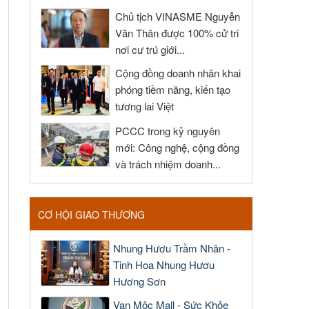
Chủ tịch VINASME Nguyễn
Văn Thân được 100% cử tri
nơi cư trú giới...
Cộng đồng doanh nhân khai
phóng tiềm năng, kiến tạo
tương lai Việt
PCCC trong kỷ nguyên
mới: Công nghệ, cộng đồng
và trách nhiệm doanh...
CƠ HỘI GIAO THƯƠNG
Nhung Hươu Trầm Nhân -
Tinh Hoa Nhung Hươu
Hương Sơn
Vạn Mộc Mall - Sức Khỏe