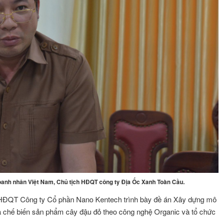
anh nhân Việt Nam, Chủ tịch HĐQT công ty Địa Ốc Xanh Toàn Cầu.
T HĐQT Công ty Cổ phần Nano Kentech trình bày đề án Xây dựng mô
à chế biến sản phẩm cây đậu đỏ theo công nghệ Organic và tổ chức