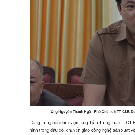
Ông Nguyễn Thanh Ngà - Phó Chủ tịch TT. CLB Do
Cũng trong buổi làm việc, ông Trần Trung Tuấn – C
hình trồng đậu đỏ, chuyển giao công nghệ sản xuất v