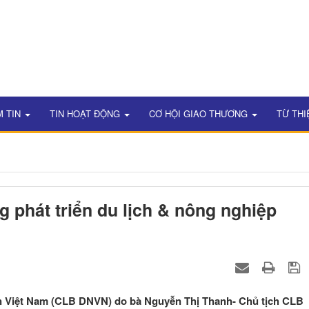
M TIN
TIN HOẠT ĐỘNG
CƠ HỘI GIAO THƯƠNG
TỪ THI
g phát triển du lịch & nông nghiệp
n Việt Nam (CLB DNVN) do bà Nguyễn Thị Thanh- Chủ tịch CLB