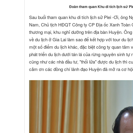
Đoàn tham quan Khu di tích lịch sử Plei
Sau buổi tham quan khu di tích lịch sử Plei -Ơi, ô
Nam, Chủ tịch HĐQT Công ty CP Địa ốc Xanh Toàn Cầ
thương mại, khu nghỉ dưỡng trên địa bàn Huyện. Ông
về du lịch ở Gia Lai làm sao để kết hợp với tour du 
một số điểm du lịch khác, đặc biệt công ty quan tâm
phát triển du lịch dưới tán lá của rừng nguyên sinh t
cũng như các nhà đầu tư, "thổi lửa" được du lịch thì
cảm ơn các đồng chí lãnh đạo Huyện đã mở ra cơ hội 