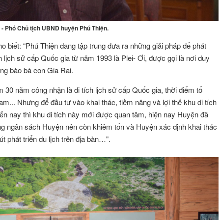
- Phó Chủ tịch UBND huyện Phú Thiện.
biết: “Phú Thiện đang tập trung đưa ra những giải pháp để phát
ích lịch sử cấp Quốc gia từ năm 1993 là Plei- Ơi, được gọi là nơi duy
ồng bào bà con Gia Rai.
30 năm công nhận là di tích lịch sử cấp Quốc gia, thời điểm tổ
m... Nhưng để đầu tư vào khai thác, tiềm năng và lợi thế khu di tích
ến nay thì khu di tích này mới được quan tâm, hiện nay Huyện đã
ng ngân sách Huyện nên còn khiêm tốn và Huyện xác định khai thác
út phát triển du lịch trên địa bàn…".