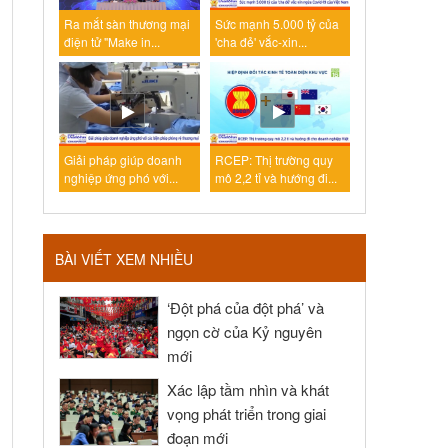
Ra mắt sàn thương mại
Sức mạnh 5.000 tỷ của
điện tử "Make in...
'cha đẻ' vắc-xin...
Giải pháp giúp doanh
RCEP: Thị trường quy
nghiệp ứng phó với...
mô 2,2 tỉ và hướng đi...
BÀI VIẾT XEM NHIỀU
‘Đột phá của đột phá’ và
ngọn cờ của Kỷ nguyên
mới
Xác lập tầm nhìn và khát
vọng phát triển trong giai
đoạn mới