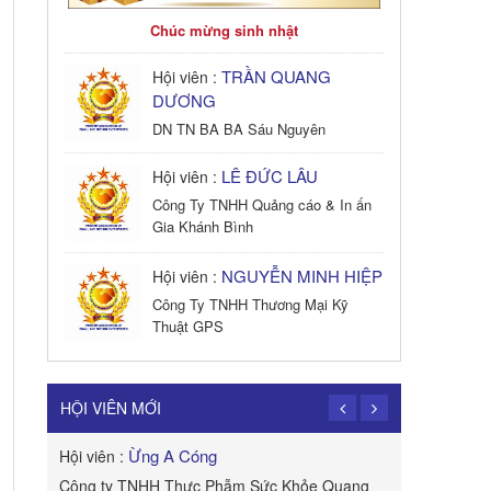
Chúc mừng sinh nhật
TRẦN QUANG
Hội viên :
DƯƠNG
DN TN BA BA Sáu Nguyên
LÊ ĐỨC LÂU
Hội viên :
Công Ty TNHH Quảng cáo & In ấn
Gia Khánh Bình
NGUYỄN MINH HIỆP
Hội viên :
Công Ty TNHH Thương Mại Kỹ
Thuật GPS
TRẦN TRỌNG
Hội viên :
PHONG
HỘI VIÊN MỚI
Công Ty TNHH Dịch vụ Cuộc Sống
Hạnh Phúc
Ừng A Cóng
Hội viên :
Hội viên :
B&W
Công ty TNHH Thực Phẫm Sức Khỏe Quang
ROYAL APE