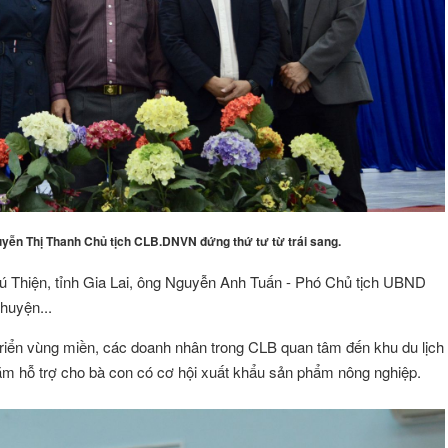
uyễn Thị Thanh Chủ tịch CLB.DNVN đứng thứ tư từ trái sang.
hú Thiện, tỉnh Gia Lai, ông Nguyễn Anh Tuấn - Phó Chủ tịch UBND
huyện...
 triển vùng miền, các doanh nhân trong CLB quan tâm đến khu du lịch
nhằm hỗ trợ cho bà con có cơ hội xuất khẩu sản phẩm nông nghiệp.
ÔNG VŨ
Đặng Thị Như Ý
Hội viên :
g Nghệ Năng Lượng
Công ty TNHH Thương Mại và Dịch Vụ A