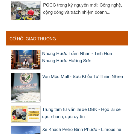
PCCC trong kỷ nguyên mới: Công nghệ,
cộng đồng và trách nhiệm doanh...
CƠ HỘI GIAO THƯƠNG
Nhung Hươu Trầm Nhân - Tinh Hoa
Nhung Hươu Hương Sơn
Vạn Mộc Mall - Sức Khỏe Từ Thiên Nhiên
Trung tâm tư vấn lái xe DBK - Học lái xe
cực nhanh, cực uy tín
Xe Khách Petro Bình Phước - Limousine