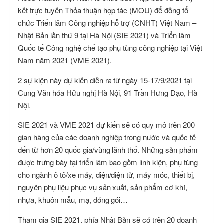
kết trực tuyến Thỏa thuận hợp tác (MOU) để đồng tổ
chức Triển lãm Công nghiệp hỗ trợ (CNHT) Việt Nam –
Nhật Bản lần thứ 9 tại Hà Nội (SIE 2021) và Triển lãm
Quốc tế Công nghệ chế tạo phụ tùng công nghiệp tại Việt
Nam năm 2021 (VME 2021).
2 sự kiện này dự kiến diễn ra từ ngày 15-17/9/2021 tại
Cung Văn hóa Hữu nghị Hà Nội, 91 Trần Hưng Đạo, Hà
Nội.
SIE 2021 và VME 2021 dự kiến sẽ có quy mô trên 200
gian hàng của các doanh nghiệp trong nước và quốc tế
đến từ hơn 20 quốc gia/vùng lãnh thổ. Những sản phẩm
được trưng bày tại triển lãm bao gồm linh kiện, phụ tùng
cho ngành ô tô/xe máy, điện/điện tử, máy móc, thiết bị,
nguyên phụ liệu phục vụ sản xuất, sản phẩm cơ khí,
nhựa, khuôn mẫu, mạ, đóng gói…
Tham gia SIE 2021, phía Nhật Bản sẽ có trên 20 doanh