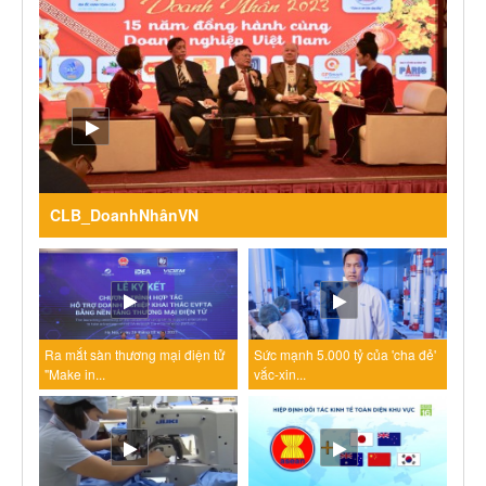
CLB_DoanhNhânVN
Ra mắt sàn thương mại điện tử
Sức mạnh 5.000 tỷ của 'cha đẻ'
"Make in...
vắc-xin...