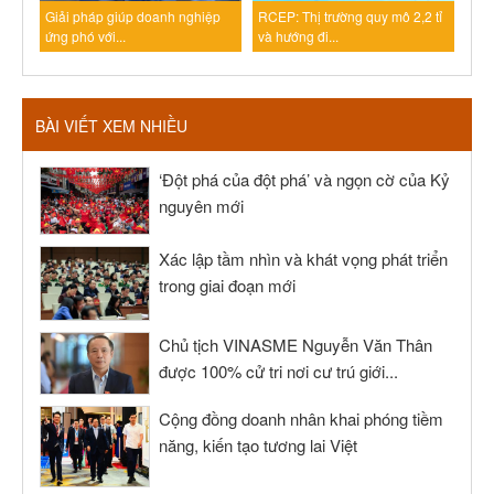
Giải pháp giúp doanh nghiệp
RCEP: Thị trường quy mô 2,2 tỉ
ứng phó với...
và hướng đi...
BÀI VIẾT XEM NHIỀU
‘Đột phá của đột phá’ và ngọn cờ của Kỷ
nguyên mới
Xác lập tầm nhìn và khát vọng phát triển
trong giai đoạn mới
Chủ tịch VINASME Nguyễn Văn Thân
được 100% cử tri nơi cư trú giới...
Cộng đồng doanh nhân khai phóng tiềm
năng, kiến tạo tương lai Việt