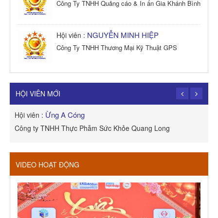
Công Ty TNHH Quảng cáo & In ấn Gia Khánh Bình
NGUYỄN MINH HIỆP
Hội viên :
Công Ty TNHH Thương Mại Kỹ Thuật GPS
TRẦN TRỌNG PHONG
Hội viên :
Công Ty TNHH Dịch vụ Cuộc Sống Hạnh Phúc
HỘI VIÊN MỚI
THÁI THỊ NGỌC HƯƠNG
Hội viên :
H
ROYAL APEC (HỘI AN)
C
VIDEO HOẠT ĐỘNG