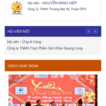
NGUYỄN MINH HIỆP
Hội viên :
Công Ty TNHH Thương Mại Kỹ Thuật GPS
TRẦN TRỌNG PHONG
Hội viên :
Công Ty TNHH Dịch vụ Cuộc Sống Hạnh Phúc
HỘI VIÊN MỚI
Ừng A Cóng
Hội viên :
H
Công ty TNHH Thực Phẫm Sức Khỏe Quang Long
R
VIDEO HOẠT ĐỘNG