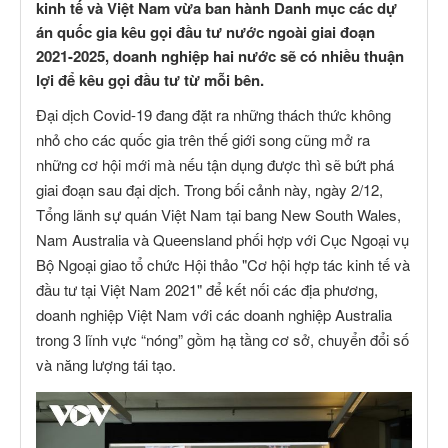
kinh tế và Việt Nam vừa ban hành Danh mục các dự
án quốc gia kêu gọi đầu tư nước ngoài giai đoạn
2021-2025, doanh nghiệp hai nước sẽ có nhiều thuận
lợi để kêu gọi đầu tư từ mỗi bên.
Đại dịch Covid-19 đang đặt ra những thách thức không
nhỏ cho các quốc gia trên thế giới song cũng mở ra
những cơ hội mới mà nếu tận dụng được thì sẽ bứt phá
giai đoạn sau đại dịch. Trong bối cảnh này, ngày 2/12,
Tổng lãnh sự quán Việt Nam tại bang New South Wales,
Nam Australia và Queensland phối hợp với Cục Ngoại vụ
Bộ Ngoại giao tổ chức Hội thảo "Cơ hội hợp tác kinh tế và
đầu tư tại Việt Nam 2021" để kết nối các địa phương,
doanh nghiệp Việt Nam với các doanh nghiệp Australia
trong 3 lĩnh vực “nóng” gồm hạ tầng cơ sở, chuyển đổi số
và năng lượng tái tạo.