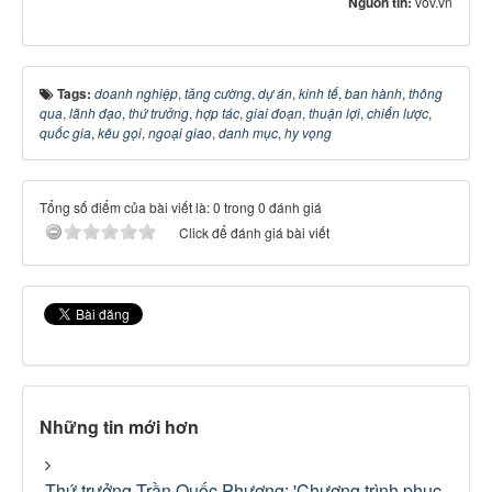
Nguồn tin:
vov.vn
Tags:
doanh nghiệp
,
tăng cường
,
dự án
,
kinh tế
,
ban hành
,
thông
qua
,
lãnh đạo
,
thứ trưởng
,
hợp tác
,
giai đoạn
,
thuận lợi
,
chiến lược
,
quốc gia
,
kêu gọi
,
ngoại giao
,
danh mục
,
hy vọng
Tổng số điểm của bài viết là: 0 trong 0 đánh giá
Click để đánh giá bài viết
Những tin mới hơn
Thứ trưởng Trần Quốc Phương: 'Chương trình phục