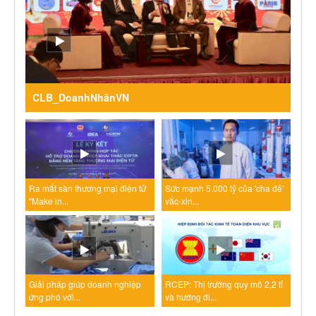
CLB_DoanhNhânVN
Ra mắt sàn thương mại điện tử
Sức mạnh 5.000 tỷ của 'cha đẻ'
"Make in...
vắc-xin...
Giải pháp giúp doanh nghiệp
RCEP: Thị trường quy mô 2,2 tỉ
ứng phó với...
và hướng đi...