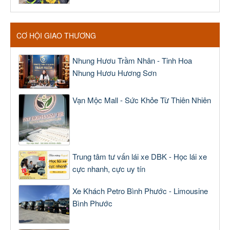
CƠ HỘI GIAO THƯƠNG
Nhung Hươu Trầm Nhân - Tinh Hoa
Nhung Hươu Hương Sơn
Vạn Mộc Mall - Sức Khỏe Từ Thiên Nhiên
Trung tâm tư vấn lái xe DBK - Học lái xe
cực nhanh, cực uy tín
Xe Khách Petro Bình Phước - Limousine
Bình Phước