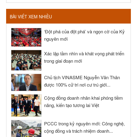
BÀI VIẾT XEM NHIỀU
‘Đột phá của đột phá’ và ngọn cờ của Kỷ
nguyên mới
Xác lập tầm nhìn và khát vọng phát triển
trong giai đoạn mới
Chủ tịch VINASME Nguyễn Văn Thân
được 100% cử tri nơi cư trú giới...
Cộng đồng doanh nhân khai phóng tiềm
năng, kiến tạo tương lai Việt
PCCC trong kỷ nguyên mới: Công nghệ,
cộng đồng và trách nhiệm doanh...