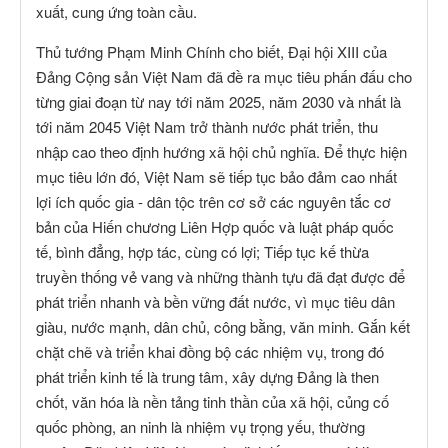
xuất, cung ứng toàn cầu.
Thủ tướng Phạm Minh Chính cho biết, Đại hội XIII của
Đảng Cộng sản Việt Nam đã đề ra mục tiêu phấn đấu cho
từng giai đoạn từ nay tới năm 2025, năm 2030 và nhất là
tới năm 2045 Việt Nam trở thành nước phát triển, thu
nhập cao theo định hướng xã hội chủ nghĩa. Để thực hiện
mục tiêu lớn đó, Việt Nam sẽ tiếp tục bảo đảm cao nhất
lợi ích quốc gia - dân tộc trên cơ sở các nguyên tắc cơ
bản của Hiến chương Liên Hợp quốc và luật pháp quốc
tế, bình đẳng, hợp tác, cùng có lợi; Tiếp tục kế thừa
truyền thống vẻ vang và những thành tựu đã đạt được để
phát triển nhanh và bền vững đất nước, vì mục tiêu dân
giàu, nước mạnh, dân chủ, công bằng, văn minh. Gắn kết
chặt chẽ và triển khai đồng bộ các nhiệm vụ, trong đó
phát triển kinh tế là trung tâm, xây dựng Đảng là then
chốt, văn hóa là nền tảng tinh thần của xã hội, củng cố
quốc phòng, an ninh là nhiệm vụ trọng yếu, thường