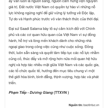
ấy vẫn luôn là nguồn sáng, nguồn cảm hứng vẹn nguyên
giá trị. Đất nước Việt Nam có quyền tự hào vì những nỗ
lực không ngừng nghỉ để giữ vững lý tưởng về Độc lập,
Tự do và Hạnh phúc trước vô vàn thách thức của thời đại.
Đại sứ Saadi Salama bày tỏ sự cảm kích đối với Chính
phủ và các cơ quan hữu quan của Việt Nam vì sự đồng
hành, hỗ trợ và lòng mến khách dành cho những nhà
ngoại giao trong công việc cũng như cuộc sống. Đồng
thời, luôn sẵn sàng và quyết tâm tiếp tục các nỗ lực nhằm
củng cố, thúc đẩy và mở rộng hơn nữa mối quan hệ hữu
nghị và hợp tác nhiều mặt giữa Việt Nam và các quốc gia,
các tổ chức quốc tế, hướng đến mục tiêu chung vì một
thế giới hòa bình, bình đẳng, thịnh vượng, hợp tác và phát
triển.
Phạm Tiếp - Dương Giang
(TTXVN )
Nguồn tin:
baotintuc.vn