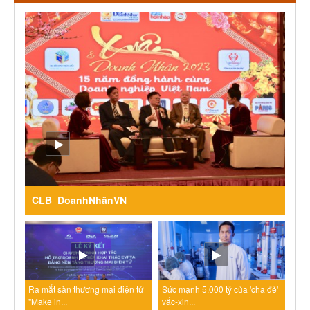
CLB_DoanhNhânVN
Ra mắt sàn thương mại điện tử
Sức mạnh 5.000 tỷ của 'cha đẻ'
"Make in...
vắc-xin...