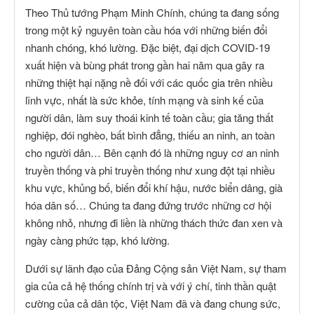
Theo Thủ tướng Phạm Minh Chính, chúng ta đang sống
trong một kỷ nguyên toàn cầu hóa với những biến đổi
nhanh chóng, khó lường. Đặc biệt, đại dịch COVID-19
xuất hiện và bùng phát trong gần hai năm qua gây ra
những thiệt hại nặng nề đối với các quốc gia trên nhiều
lĩnh vực, nhất là sức khỏe, tính mạng và sinh kế của
người dân, làm suy thoái kinh tế toàn cầu; gia tăng thất
nghiệp, đói nghèo, bất bình đẳng, thiếu an ninh, an toàn
cho người dân… Bên cạnh đó là những nguy cơ an ninh
truyền thống và phi truyền thống như xung đột tại nhiều
khu vực, khủng bố, biến đổi khí hậu, nước biển dâng, già
hóa dân số… Chúng ta đang đứng trước những cơ hội
không nhỏ, nhưng đi liền là những thách thức đan xen và
ngày càng phức tạp, khó lường.
Dưới sự lãnh đạo của Đảng Cộng sản Việt Nam, sự tham
gia của cả hệ thống chính trị và với ý chí, tinh thần quật
cường của cả dân tộc, Việt Nam đã và đang chung sức,