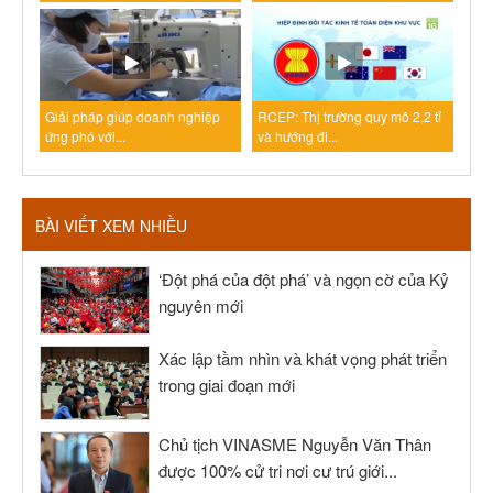
Giải pháp giúp doanh nghiệp
RCEP: Thị trường quy mô 2,2 tỉ
ứng phó với...
và hướng đi...
BÀI VIẾT XEM NHIỀU
‘Đột phá của đột phá’ và ngọn cờ của Kỷ
nguyên mới
Xác lập tầm nhìn và khát vọng phát triển
trong giai đoạn mới
Chủ tịch VINASME Nguyễn Văn Thân
được 100% cử tri nơi cư trú giới...