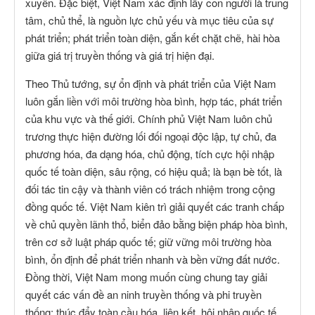
xuyên. Đặc biệt, Việt Nam xác định lấy con người là trung
tâm, chủ thể, là nguồn lực chủ yếu và mục tiêu của sự
phát triển; phát triển toàn diện, gắn kết chặt chẽ, hài hòa
giữa giá trị truyền thống và giá trị hiện đại.
Theo Thủ tướng, sự ổn định và phát triển của Việt Nam
luôn gắn liền với môi trường hòa bình, hợp tác, phát triển
của khu vực và thế giới. Chính phủ Việt Nam luôn chủ
trương thực hiện đường lối đối ngoại độc lập, tự chủ, đa
phương hóa, đa dạng hóa, chủ động, tích cực hội nhập
quốc tế toàn diện, sâu rộng, có hiệu quả; là bạn bè tốt, là
đối tác tin cậy và thành viên có trách nhiệm trong cộng
đồng quốc tế. Việt Nam kiên trì giải quyết các tranh chấp
về chủ quyền lãnh thổ, biển đảo bằng biện pháp hòa bình,
trên cơ sở luật pháp quốc tế; giữ vững môi trường hòa
bình, ổn định để phát triển nhanh và bền vững đất nước.
Đồng thời, Việt Nam mong muốn cùng chung tay giải
quyết các vấn đề an ninh truyền thống và phi truyền
thống; thúc đẩy toàn cầu hóa, liên kết, hội nhập quốc tế,