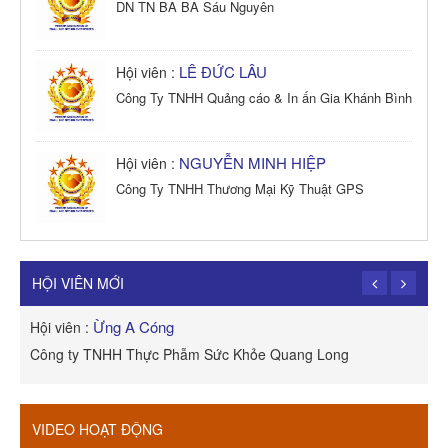
DN TN BA BA Sáu Nguyên
LÊ ĐỨC LÂU
Hội viên :
Công Ty TNHH Quảng cáo & In ấn Gia Khánh Bình
NGUYỄN MINH HIỆP
Hội viên :
Công Ty TNHH Thương Mại Kỹ Thuật GPS
TRẦN TRỌNG PHONG
Hội viên :
Công Ty TNHH Dịch vụ Cuộc Sống Hạnh Phúc
HỘI VIÊN MỚI
Ừng A Cóng
Hội viên :
H
Công ty TNHH Thực Phẫm Sức Khỏe Quang Long
R
VIDEO HOẠT ĐỘNG