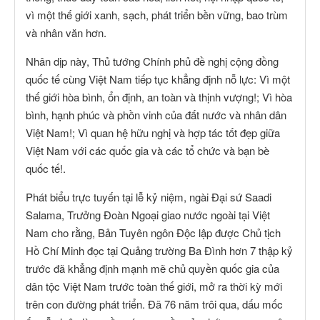
vì một thế giới xanh, sạch, phát triển bền vững, bao trùm
và nhân văn hơn.
Nhân dịp này, Thủ tướng Chính phủ đề nghị cộng đồng
quốc tế cùng Việt Nam tiếp tục khẳng định nỗ lực: Vì một
thế giới hòa bình, ổn định, an toàn và thịnh vượng!; Vì hòa
bình, hạnh phúc và phồn vinh của đất nước và nhân dân
Việt Nam!; Vì quan hệ hữu nghị và hợp tác tốt đẹp giữa
Việt Nam với các quốc gia và các tổ chức và bạn bè
quốc tế!.
Phát biểu trực tuyến tại lễ kỷ niệm, ngài Đại sứ Saadi
Salama, Trưởng Đoàn Ngoại giao nước ngoài tại Việt
Nam cho rằng, Bản Tuyên ngôn Độc lập được Chủ tịch
Hồ Chí Minh đọc tại Quảng trường Ba Đình hơn 7 thập kỷ
trước đã khẳng định mạnh mẽ chủ quyền quốc gia của
dân tộc Việt Nam trước toàn thế giới, mở ra thời kỳ mới
trên con đường phát triển. Đã 76 năm trôi qua, dấu mốc