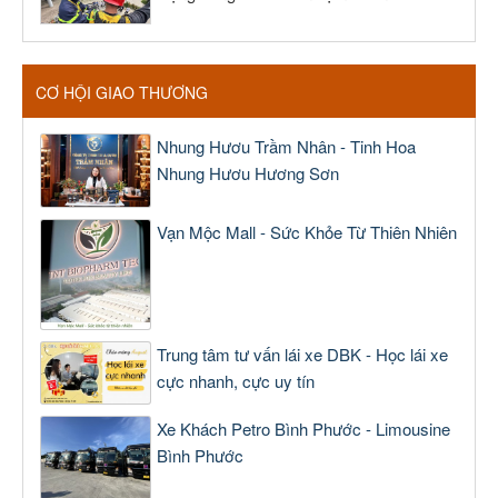
CƠ HỘI GIAO THƯƠNG
Nhung Hươu Trầm Nhân - Tinh Hoa
Nhung Hươu Hương Sơn
Vạn Mộc Mall - Sức Khỏe Từ Thiên Nhiên
Trung tâm tư vấn lái xe DBK - Học lái xe
cực nhanh, cực uy tín
Xe Khách Petro Bình Phước - Limousine
Bình Phước