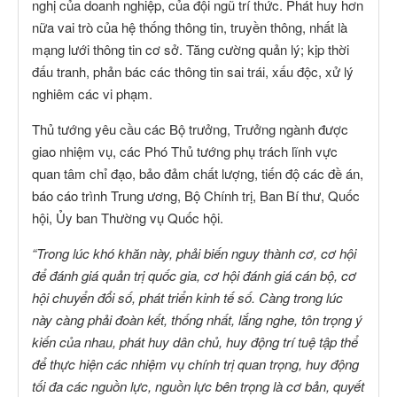
nghị của doanh nghiệp, của đội ngũ trí thức. Phát huy hơn
nữa vai trò của hệ thống thông tin, truyền thông, nhất là
mạng lưới thông tin cơ sở. Tăng cường quản lý; kịp thời
đấu tranh, phản bác các thông tin sai trái, xấu độc, xử lý
nghiêm các vi phạm.
Thủ tướng yêu cầu các Bộ trưởng, Trưởng ngành được
giao nhiệm vụ, các Phó Thủ tướng phụ trách lĩnh vực
quan tâm chỉ đạo, bảo đảm chất lượng, tiến độ các đề án,
báo cáo trình Trung ương, Bộ Chính trị, Ban Bí thư, Quốc
hội, Ủy ban Thường vụ Quốc hội.
“Trong lúc khó khăn này, phải biến nguy thành cơ, cơ hội
để đánh giá quản trị quốc gia, cơ hội đánh giá cán bộ, cơ
hội chuyển đổi số, phát triển kinh tế số. Càng trong lúc
này càng phải đoàn kết, thống nhất, lắng nghe, tôn trọng ý
kiến của nhau, phát huy dân chủ, huy động trí tuệ tập thể
để thực hiện các nhiệm vụ chính trị quan trọng, huy động
tối đa các nguồn lực, nguồn lực bên trọng là cơ bản, quyết