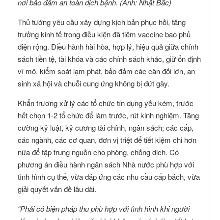
nơi bảo đảm an toàn dịch bệnh. (Ảnh: Nhật Bắc)
Thủ tướng yêu cầu xây dựng kịch bản phục hồi, tăng
trưởng kinh tế trong điều kiện đã tiêm vaccine bao phủ
diện rộng. Điều hành hài hòa, hợp lý, hiệu quả giữa chính
sách tiền tệ, tài khóa và các chính sách khác, giữ ổn định
vĩ mô, kiểm soát lạm phát, bảo đảm các cân đối lớn, an
sinh xã hội và chuỗi cung ứng không bị đứt gãy.
Khẩn trương xử lý các tổ chức tín dụng yếu kém, trước
hết chọn 1-2 tổ chức để làm trước, rút kinh nghiệm. Tăng
cường kỷ luật, kỷ cương tài chính, ngân sách; các cấp,
các ngành, các cơ quan, đơn vị triệt để tiết kiệm chi hơn
nữa để tập trung nguồn cho phòng, chống dịch. Có
phương án điều hành ngân sách Nhà nước phù hợp với
tình hình cụ thể, vừa đáp ứng các nhu cầu cấp bách, vừa
giải quyết vấn đề lâu dài.
“Phải có biện pháp thu phù hợp với tình hình khi người