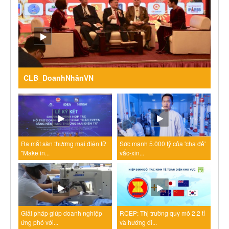
CLB_DoanhNhânVN
Ra mắt sàn thương mại điện tử
Sức mạnh 5.000 tỷ của 'cha đẻ'
"Make in...
vắc-xin...
Giải pháp giúp doanh nghiệp
RCEP: Thị trường quy mô 2,2 tỉ
ứng phó với...
và hướng đi...