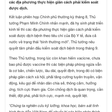
các địa phương thực hiện giãn cách phải kiểm soát
được dịch.
Kết luận phiên họp Chính phủ thường kỳ tháng 8, Thủ
tướng Phạm Minh Chính nhấn mạnh, đã hy sinh phát triển
kinh tế thì các địa phương thực hiện giãn cách phải kiểm
soát được dịch bệnh theo tiêu chí của Bộ Y tế, đưa cả
nước về trạng thái “bình thường mới”. Thủ tướng nêu
quyết tâm phấn đấu kiểm soát dịch bệnh trong tháng 9.
Theo Thủ tướng, trong lúc còn khan hiếm vacicne, chưa
bao phủ được vaccine thì các biện pháp phòng ngừa vẫn
là cơ bản, chiến lược, lâu dài, quyết định, trong đó có biện
pháp giãn cách xã hội, phải tăng cường tuyên truyền, vận
động, kêu gọi để nhân dân chia sẻ, thông cảm, hưởng
ứng, tích cực tham gia. Còn chống dịch là quan trọng, cần
thiết, đột phá, phải tích cực, mạnh mẽ, quyết liệt.
“Chúng ta nghiên cứu kỹ lưỡng, khoa học, bám sát tình
hình thực tiễn Việt Nam để chuẩn bị các biện pháp thích