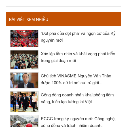
BÀI VIẾT XEM NHIỀU
‘Đột phá của đột phá’ và ngọn cờ của Kỷ
nguyên mới
Xác lập tầm nhìn và khát vọng phát triển
trong giai đoạn mới
Chủ tịch VINASME Nguyễn Văn Thân
được 100% cử tri nơi cư trú giới...
Cộng đồng doanh nhân khai phóng tiềm
năng, kiến tạo tương lai Việt
PCCC trong kỷ nguyên mới: Công nghệ,
cộng đồng và trách nhiệm doanh...