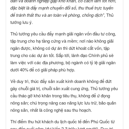
dân và doanh nghiệp gặp khó khăn, có cách làm tốt hơn,
đặc biệt là đẩy mạnh chuyển đổi số, thu thuế trực tuyến
để tránh thất thu và an toàn về phòng, chống dịch”
, Thủ
tướng lưu ý.
Thủ tướng yêu cầu đẩy mạnh giải ngân vốn đầu tư công,
tập trung cho hạ tầng cứng và mềm; nơi nào không giải
ngân được, không có dự án thì dứt khoát cắt vốn, tập
trung cho các dự án tốt. Sắp tới, lãnh đạo Chính phủ sẽ
làm việc với các địa phương, bộ ngành có tỷ lệ giải ngân
dưới 40% để có giải pháp phù hợp.
Về duy trì, thúc đẩy sản xuất kinh doanh không để đứt
gãy chuỗi giá trị, chuỗi sản xuất cung ứng, Thủ tướng yêu
cầu tháo gỡ khó khăn trong tiêu thụ, không để ứ đọng
nông sản; chú trọng nâng cao năng lực lưu trữ, bảo quản
nông sản, nhất là công nghệ sau thu hoạch.
Thí điểm thu hút khách du lịch quốc tế đến Phú Quốc từ
nay đến cuối năm (dự kiến 2-3 triệu lượt người). Duy trì,