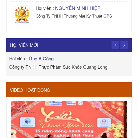
NGUYỄN MINH HIỆP
Hội viên :
Công Ty TNHH Thương Mại Kỹ Thuật GPS
TRẦN TRỌNG PHONG
Hội viên :
Công Ty TNHH Dịch vụ Cuộc Sống Hạnh Phúc
HỘI VIÊN MỚI
Ừng A Cóng
Hội viên :
H
Công ty TNHH Thực Phẫm Sức Khỏe Quang Long
R
VIDEO HOẠT ĐỘNG