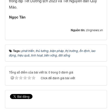
trong dịp Tết Dương lịch 2023 và Tết Nguyên đán Quý
Mão.
Ngọc Tân
Nguồn tin:
zingnews.vn
Tags:
phát triển
,
thủ tướng
,
biện pháp
,
thị trường
,
ổn định
,
lao
động
,
hiệu quả
,
linh hoạt
,
bền vững
,
đời sống
Tổng số điểm của bài viết là: 0 trong 0 đánh giá
Click để đánh giá bài viết