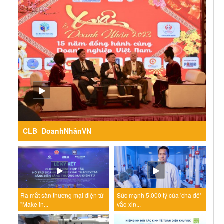
CLB_DoanhNhânVN
Ra mắt sàn thương mại điện tử
Sức mạnh 5.000 tỷ của 'cha đẻ'
"Make in...
vắc-xin...