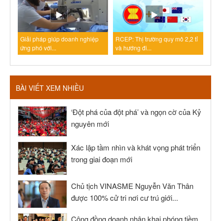
Giải pháp giúp doanh nghiệp
RCEP: Thị trường quy mô 2,2 tỉ
ứng phó với...
và hướng đi...
BÀI VIẾT XEM NHIỀU
‘Đột phá của đột phá’ và ngọn cờ của Kỷ
nguyên mới
Xác lập tầm nhìn và khát vọng phát triển
trong giai đoạn mới
Chủ tịch VINASME Nguyễn Văn Thân
được 100% cử tri nơi cư trú giới...
Cộng đồng doanh nhân khai phóng tiềm