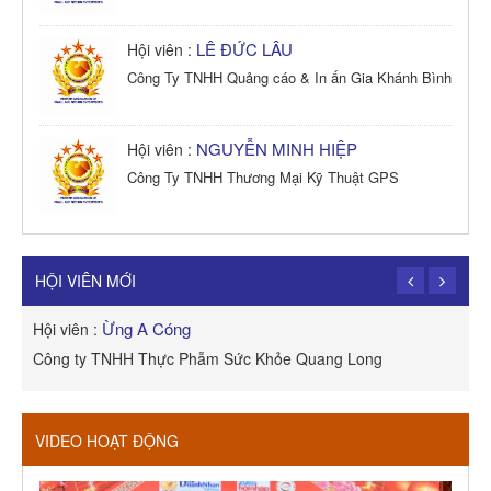
LÊ ĐỨC LÂU
Hội viên :
Công Ty TNHH Quảng cáo & In ấn Gia Khánh Bình
NGUYỄN MINH HIỆP
Hội viên :
Công Ty TNHH Thương Mại Kỹ Thuật GPS
TRẦN TRỌNG PHONG
Hội viên :
Công Ty TNHH Dịch vụ Cuộc Sống Hạnh Phúc
HỘI VIÊN MỚI
Ừng A Cóng
Hội viên :
H
Công ty TNHH Thực Phẫm Sức Khỏe Quang Long
R
VIDEO HOẠT ĐỘNG