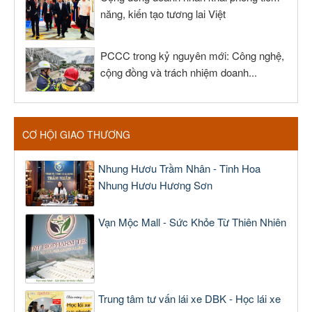
năng, kiến tạo tương lai Việt
PCCC trong kỷ nguyên mới: Công nghệ,
cộng đồng và trách nhiệm doanh...
CƠ HỘI GIAO THƯƠNG
Nhung Hươu Trầm Nhân - Tinh Hoa
Nhung Hươu Hương Sơn
Vạn Mộc Mall - Sức Khỏe Từ Thiên Nhiên
Trung tâm tư vấn lái xe DBK - Học lái xe