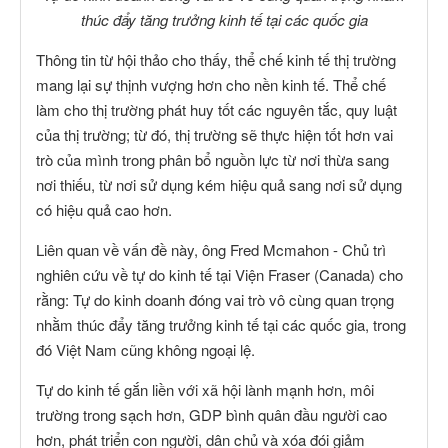
thúc đẩy tăng trưởng kinh tế tại các quốc gia
Thông tin từ hội thảo cho thấy, thể chế kinh tế thị trường
mang lại sự thịnh vượng hơn cho nền kinh tế. Thể chế
làm cho thị trường phát huy tốt các nguyên tắc, quy luật
của thị trường; từ đó, thị trường sẽ thực hiện tốt hơn vai
trò của mình trong phân bổ nguồn lực từ nơi thừa sang
nơi thiếu, từ nơi sử dụng kém hiệu quả sang nơi sử dụng
có hiệu quả cao hơn.
Liên quan về vấn đề này, ông Fred Mcmahon - Chủ trì
nghiên cứu về tự do kinh tế tại Viện Fraser (Canada) cho
rằng: Tự do kinh doanh đóng vai trò vô cùng quan trọng
nhằm thúc đẩy tăng trưởng kinh tế tại các quốc gia, trong
đó Việt Nam cũng không ngoại lệ.
Tự do kinh tế gắn liền với xã hội lành mạnh hơn, môi
trường trong sạch hơn, GDP bình quân đầu người cao
hơn, phát triển con người, dân chủ và xóa đói giảm