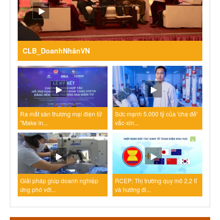
CLB_DoanhNhânVN
Ra mắt sàn thương mại điện tử
Sức mạnh 5.000 tỷ của 'cha đẻ'
"Make in...
vắc-xin...
Giải pháp giúp doanh nghiệp
RCEP: Thị trường quy mô 2,2 tỉ
ứng phó với...
và hướng đi...