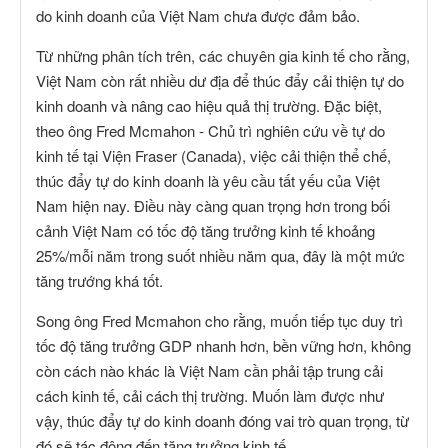
do kinh doanh của Việt Nam chưa được đảm bảo.
Từ những phân tích trên, các chuyên gia kinh tế cho rằng,
Việt Nam còn rất nhiều dư địa để thúc đẩy cải thiện tự do
kinh doanh và nâng cao hiệu quả thị trường. Đặc biệt,
theo ông Fred Mcmahon - Chủ trì nghiên cứu về tự do
kinh tế tại Viện Fraser (Canada), việc cải thiện thể chế,
thúc đẩy tự do kinh doanh là yêu cầu tất yếu của Việt
Nam hiện nay. Điều này càng quan trọng hơn trong bối
cảnh Việt Nam có tốc độ tăng trưởng kinh tế khoảng
25%/mỗi năm trong suốt nhiều năm qua, đây là một mức
tăng trướng khá tốt.
Song ông Fred Mcmahon cho rằng, muốn tiếp tục duy trì
tốc độ tăng trưởng GDP nhanh hơn, bền vững hơn, không
còn cách nào khác là Việt Nam cần phải tập trung cải
cách kinh tế, cải cách thị trường. Muốn làm được như
vậy, thúc đẩy tự do kinh doanh đóng vai trò quan trọng, từ
đó sẽ tác động đến tăng trưởng kinh tế.