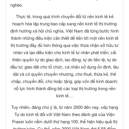
nghèo.
Thực tế, trong quá trình chuyển đổi từ nền kinh tế kế
hoạch hóa tập trung bao cấp sang nền kinh tế thị trường
định hướng xã hội chủ nghĩa, Việt Nam đã từng bước hình
thành những điều kiện cần thiết để tiến tới một nền kinh tế
thị trường đầy đủ hơn thông qua việc thừa nhận sở hữu tư
nhân và tạo điều kiện cho kinh tế tư nhân phát triển; cải
thiện quyền tự do giao dịch, lao động; tự do tiền tệ; tự do
đầu tư; giao đất cho tổ chức, cá nhân sử dụng ổn định, lâu
dài và có quyền chuyển nhượng, cho thuê, thừa kế, thế
chấp, chuyển đổi, cho hoặc tặng, góp vốn để kinh doanh;
nỗ lực hình thành đồng bộ các loại thị trường trong nền
kinh tế…
Tuy nhiên, đáng chú ý là, từ năm 2000 đến nay, xếp hạng
Tự do kinh tế đối với Việt Nam theo đánh giá của Viện
Fraser luôn nằm dưới thứ hạng 100, thể hiện hiệu quả thị
trường kém. Cụ thể, năm 2000 Việt Nam đạt 5,58 điểm