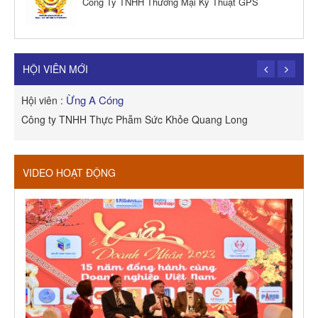
Công Ty TNHH Thương Mại Kỹ Thuật GPS
TRẦN TRỌNG PHONG
Hội viên :
Công Ty TNHH Dịch vụ Cuộc Sống Hạnh Phúc
HỘI VIÊN MỚI
Ừng A Cóng
Hội viên :
H
Công ty TNHH Thực Phẫm Sức Khỏe Quang Long
R
VIDEO HOẠT ĐỘNG