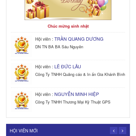
Chúc mừng sinh nhật
TRẦN QUANG DƯƠNG
Hội viên :
DN TN BA BA Sáu Nguyên
LÊ ĐỨC LÂU
Hội viên :
Công Ty TNHH Quảng cáo & In ấn Gia Khánh Bình
NGUYỄN MINH HIỆP
Hội viên :
Công Ty TNHH Thương Mại Kỹ Thuật GPS
TRẦN TRỌNG PHONG
Hội viên :
Công Ty TNHH Dịch vụ Cuộc Sống Hạnh Phúc
HỘI VIÊN MỚI