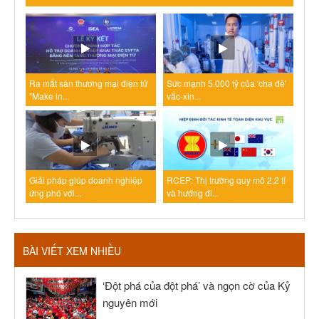
Ra mắt sàn thương mại điện tử
Sức mạnh 5.000 tỷ của 'cha đẻ'
"Make in...
vắc-xin...
Giải pháp giúp doanh nghiệp
RCEP: Thị trường quy mô 2,2 tỉ
ứng phó với...
và hướng đi...
BÀI VIẾT XEM NHIỀU
‘Đột phá của đột phá’ và ngọn cờ của Kỷ
nguyên mới