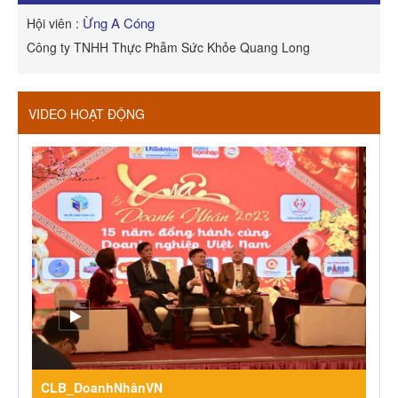
Ừng A Cóng
Hội viên :
H
Công ty TNHH Thực Phẫm Sức Khỏe Quang Long
R
VIDEO HOẠT ĐỘNG
CLB_DoanhNhânVN