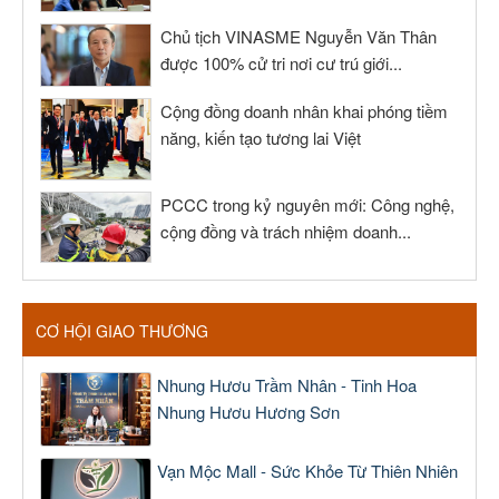
Chủ tịch VINASME Nguyễn Văn Thân
được 100% cử tri nơi cư trú giới...
Cộng đồng doanh nhân khai phóng tiềm
năng, kiến tạo tương lai Việt
PCCC trong kỷ nguyên mới: Công nghệ,
cộng đồng và trách nhiệm doanh...
CƠ HỘI GIAO THƯƠNG
Nhung Hươu Trầm Nhân - Tinh Hoa
Nhung Hươu Hương Sơn
Vạn Mộc Mall - Sức Khỏe Từ Thiên Nhiên