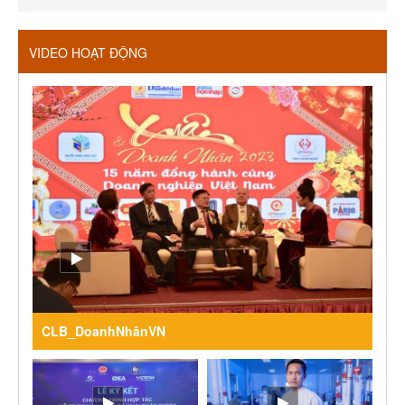
VIDEO HOẠT ĐỘNG
CLB_DoanhNhânVN