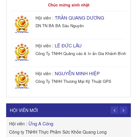
Chúc mừng sinh nhật
TRẦN QUANG DƯƠNG
Hội viên :
DN TN BA BA Sáu Nguyên
LÊ ĐỨC LÂU
Hội viên :
Công Ty TNHH Quảng cáo & In ấn Gia Khánh Bình
NGUYỄN MINH HIỆP
Hội viên :
Công Ty TNHH Thương Mại Kỹ Thuật GPS
TRẦN TRỌNG PHONG
Hội viên :
Công Ty TNHH Dịch vụ Cuộc Sống Hạnh Phúc
HỘI VIÊN MỚI
Ừng A Cóng
Hội viên :
H
Công ty TNHH Thực Phẫm Sức Khỏe Quang Long
R