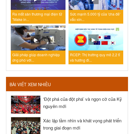
Ra mắt sàn thương mại điện tử
Sức mạnh 5.000 tỷ của 'cha đẻ'
"Make in...
vắc-xin...
Giải pháp giúp doanh nghiệp
RCEP: Thị trường quy mô 2,2 tỉ
ứng phó với...
và hướng đi...
BÀI VIẾT XEM NHIỀU
‘Đột phá của đột phá’ và ngọn cờ của Kỷ
nguyên mới
Xác lập tầm nhìn và khát vọng phát triển
trong giai đoạn mới