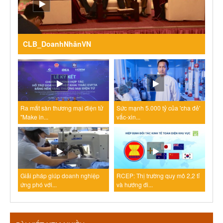
CLB_DoanhNhânVN
Ra mắt sàn thương mại điện tử
Sức mạnh 5.000 tỷ của 'cha đẻ'
"Make in...
vắc-xin...
Giải pháp giúp doanh nghiệp
RCEP: Thị trường quy mô 2,2 tỉ
ứng phó với...
và hướng đi...