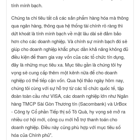
tính minh bạch.
Chúng ta chi tiêu tất cả các sản phẩm hàng hóa mà thông
qua ngân hàng, thông qua hệ thống tài chính rõ ràng thì
dứt khoát là tính minh bạch về mặt lâu dài sẽ đảm bảo
hơn cho các doanh nghiệp. Và chính sự minh bạch đó sẽ
giúp cho doanh nghiệp khắc phục dần khả năng không đủ
điều kiện để tham gia vay vốn của các tổ chức tín dụng,
đây là những mục tiêu xa. Mục tiêu gần là chúng tôi hy
vọng sẽ cung cấp thêm một kênh nữa để cho doanh
nghiệp có thể tiếp cận vốn. Qua hội thảo ngày hôm nay,
chúng tôi cùng với sự hỗ trợ từ các tổ chức quốc tế, tập
đoàn toàn cầu như VISA, các doanh nghiệp lớn như Ngân
hàng TMCP Sài Gòn Thương tín (Sacombank) và UrBox
- Công ty Cổ phần Tiếp thị số Tô Quà, hy vọng sẽ mở ra
nhiều cơ hội mới, công cu mới hỗ trợ thanh toán cho
doanh nghiệp. Điều này cũng phù hợp với mục tiêu số
hóa của Chính phủ".