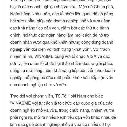
biệt là các doanh nghiệp nhỏ và vừa. Mặc dù Chính phủ,
Ngân hàng Nhà nước, các tổ chức liên quan đã cố gắng
hết sức nhằm giúp các doanh nghiệp nhỏ và vừa nâng
cao khả năng tiếp cận vốn, giảm bớt các thủ tục hành
chính, hối thúc các ngân hàng làm mọi cách để hỗ trợ
doanh nhân vượt qua khó khăn nhưng cộng đồng doanh
nghiệp vẫn đối diện với tình trạng "khát vốn". Với trách
nhiệm mình, VINASME cùng với tổ chức VISA và các
đơn vị liên quan tổ chức hội thảo nhằm đưa ra giải pháp,
công cụ mới tăng thêm khả năng tiếp cận vốn cho doanh
nghiệp, cố gắng bù đắp một phần khó khăn tiếp cận vốn
cho doanh nghiệp nhro và vừa.
Trao đổi với phóng viên, TS.Tô Hoài Nam cho biết:
"VINASME với tư cách là tổ chức cấp quốc gia của các
doanh nghiệp nhỏ và vừa, trong chức năng, nhiệm vụ thì
phải nghĩ ra, mở ra nhiều kênh tiếp cận vốn khác nhau để
làm sao giúp doanh nghiệp nhỏ và vừa có nhiều cơ hội