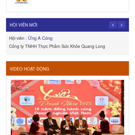
TRẦN TRỌNG PHONG
Hội viên :
Công Ty TNHH Dịch vụ Cuộc Sống Hạnh Phúc
HỘI VIÊN MỚI
Ừng A Cóng
Hội viên :
H
Công ty TNHH Thực Phẫm Sức Khỏe Quang Long
R
VIDEO HOẠT ĐỘNG