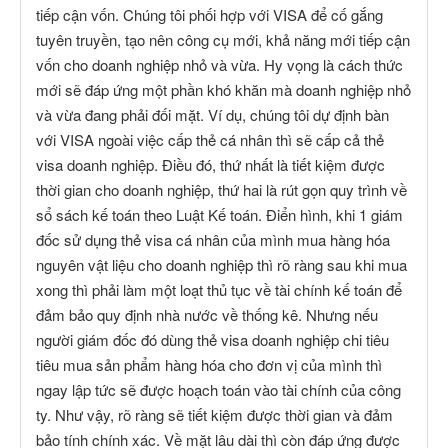
tiếp cận vốn. Chúng tôi phối hợp với VISA để cố gắng
tuyên truyền, tạo nên công cụ mới, khả năng mới tiếp cận
vốn cho doanh nghiệp nhỏ và vừa. Hy vọng là cách thức
mới sẽ đáp ứng một phần khó khăn mà doanh nghiệp nhỏ
và vừa đang phải đối mặt. Ví dụ, chúng tôi dự định bàn
với VISA ngoài việc cấp thẻ cá nhân thì sẽ cấp cả thẻ
visa doanh nghiệp. Điều đó, thứ nhất là tiết kiệm được
thời gian cho doanh nghiệp, thứ hai là rút gọn quy trình về
sổ sách kế toán theo Luật Kế toán. Điển hình, khi 1 giám
đốc sử dụng thẻ visa cá nhân của mình mua hàng hóa
nguyên vật liệu cho doanh nghiệp thì rõ ràng sau khi mua
xong thì phải làm một loạt thủ tục về tài chính kế toán để
đảm bảo quy định nhà nước về thống kê. Nhưng nếu
người giám đốc đó dùng thẻ visa doanh nghiệp chi tiêu
tiêu mua sản phẩm hàng hóa cho đơn vị của mình thì
ngay lập tức sẽ được hoạch toán vào tài chính của công
ty. Như vậy, rõ ràng sẽ tiết kiệm được thời gian và đảm
bảo tính chính xác. Về mặt lâu dài thì còn đáp ứng được