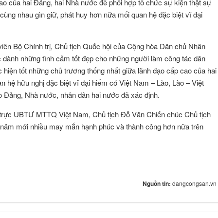
ao của hai Đảng, hai Nhà nước để phối hợp tổ chức sự kiện thật sự
cùng nhau gìn giữ, phát huy hơn nữa mối quan hệ đặc biệt vĩ đại
 viên Bộ Chính trị, Chủ tịch Quốc hội của Cộng hòa Dân chủ Nhân
 dành những tình cảm tốt đẹp cho những người làm công tác dân
ực hiện tốt những chủ trương thống nhất giữa lãnh đạo cấp cao của hai
 hệ hữu nghị đặc biệt vĩ đại hiếm có Việt Nam – Lào, Lào – Việt
o Đảng, Nhà nước, nhân dân hai nước đã xác định.
trực UBTƯ MTTQ Việt Nam, Chủ tịch Đỗ Văn Chiến chúc Chủ tịch
g năm mới nhiều may mắn hạnh phúc và thành công hơn nữa trên
Nguồn tin:
dangcongsan.vn