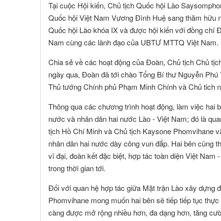
Tại cuộc Hội kiến, Chủ tịch Quốc hội Lào Saysompho
Toàn Cầu
Quốc hội Việt Nam Vương Đình Huệ sang thăm hữu n
Quốc hội Lào khóa IX và được hội kiến với đồng chí
Nam cùng các lãnh đạo của UBTƯ MTTQ Việt Nam.
Chia sẻ về các hoạt động của Đoàn, Chủ tịch Chủ tị
ngày qua, Đoàn đã tới chào Tổng Bí thư Nguyễn Phú T
Thủ tướng Chính phủ Phạm Minh Chính và Chủ tich
Thông qua các chương trình hoạt động, làm việc hai b
nước và nhân dân hai nước Lào - Việt Nam; đó là quan
tịch Hồ Chí Minh và Chủ tịch Kaysone Phomvihane v
nhân dân hai nước dày công vun đắp. Hai bên cũng th
vĩ đại, đoàn kết đặc biệt, hợp tác toàn diện Việt Nam
trong thời gian tới.
Đối với quan hệ hợp tác giữa Mặt trận Lào xây dựn
Phomvihane mong muốn hai bên sẽ tiếp tiếp tục thực 
càng được mở rộng nhiều hơn, đa dạng hơn, tăng cườn