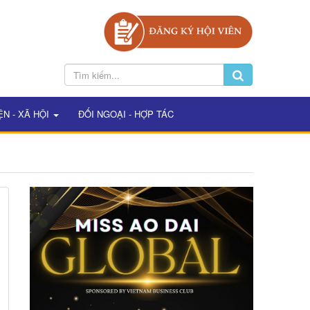
ỆN - XÃ HỘI
ĐỐI NGOẠI - HỢP TÁC