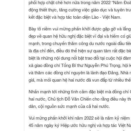
phối hợp chặt chẽ hơn nữa trong năm 2022 “Năm Đoàn
động thiết thực, tăng cường việc giáo dục và tuyên tr
kết đặc biệt và hợp tác toàn diện Lào - Việt Nam.
Bày tỏ niềm vui mừng phấn khởi được gặp gỡ và lắng n
đẹp về quan hệ hữu nghị đặc biệt vĩ đại và hiếm có
mạnh, trong chuyến thăm công du nước ngoài đầu tiên
là địa chỉ đến, điều đó thể hiện sự quan tâm rất đặc 
biệt là những nội dung nổi bật trao đổi tại cuộc hội 
xã giao đồng chí Tổng Bí thư Nguyễn Phú Trọng, hội
và thăm các đồng chí nguyên là lãnh đạo Đảng, Nhà 
giá, mà mối quan hệ hai nước đã vun đắp từ nhiều thế 
Nhấn mạnh tới những tình cảm đặc biệt mà đồng chí 
hai nước, Chủ tịch Đỗ Văn Chiến cho rằng điều này t
dân, cội nguồn sức mạnh của cả hai nước.
Vui mừng phấn khởi khi năm 2022 sẽ là năm kỷ niệm 6
45 năm ngày ký Hiệp ước hữu nghị và hợp tác Việt Na