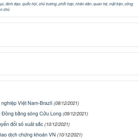
tục
,
lãnh đạo
,
quốc hội
,
chủ trương
,
phối hợp
,
nhân dân
,
quan hệ
,
mặt trận
,
công
n chủ
 nghiệp Việt Nam-Brazil
(08/12/2021)
vực Đồng bằng sông Cửu Long
(09/12/2021)
yển đổi số xuất sắc
(10/12/2021)
Giao dịch chứng khoán VN
(10/12/2021)