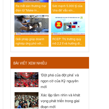
Ra mắt sàn thương mại
Sức mạnh 5.000 tỷ của
điện tử "Make in...
'cha đẻ' vắc-xin...
Giải pháp giúp doanh
RCEP: Thị trường quy
nghiệp ứng phó với...
mô 2,2 tỉ và hướng đi...
BÀI VIẾT XEM NHIỀU
‘Đột phá của đột phá’ và
ngọn cờ của Kỷ nguyên
mới
Xác lập tầm nhìn và khát
vọng phát triển trong giai
đoạn mới