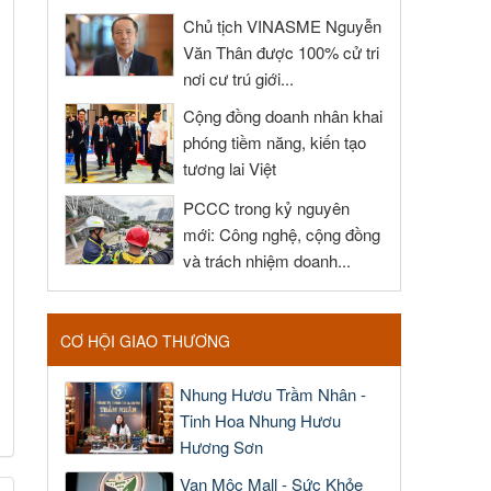
Chủ tịch VINASME Nguyễn
Văn Thân được 100% cử tri
nơi cư trú giới...
Cộng đồng doanh nhân khai
phóng tiềm năng, kiến tạo
tương lai Việt
PCCC trong kỷ nguyên
mới: Công nghệ, cộng đồng
và trách nhiệm doanh...
CƠ HỘI GIAO THƯƠNG
Nhung Hươu Trầm Nhân -
Tinh Hoa Nhung Hươu
Hương Sơn
Vạn Mộc Mall - Sức Khỏe