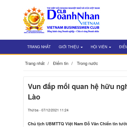
TRANG NHẤT
GIỚI THIỆU
HỘI VIÊN
ĐIỂ
Trang nhất
Điểm tin
Trong nước
Vun đắp mối quan hệ hữu nghị
Lào
Thứ ba - 07/12/2021 11:24
Chủ tịch UBMTTQ Việt Nam Đỗ Văn Chiến tin tưởng,