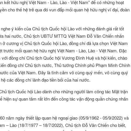
 kết hữu nghị Việt Nam - Lào, Lào - Việt Nam” để có những hoạt
uyền cho thế hệ trẻ qua đó vun đắp mối quan hệ hữu nghị vĩ đại, đoàn
ghe ý kiến của Chủ tịch Quốc hội Lào với những đánh giá rất tốt
 giữa hai nước, Chủ tịch UBTƯ MTTQ Việt Nam Đỗ Văn Chiến nhấn
 ở cương vị Chủ tịch Quốc hội Lào, đồng chí đã lựa chọn Việt Nam
biệt trước mối quan hệ hữu nghị Việt Nam - Lào, Lào - Việt Nam. Đặc
đàm với đồng chí Chủ tịch Quốc hội Vương Đình Huệ và hội kiến, chào
 kiến đồng chí Chủ tịch nước, Thủ tướng Chính phủ Phạm Minh Chính
nước của Việt Nam. Đây là tình cảm vô cùng quý mến, vô cùng quý
hệ các đồng chí lãnh đạo tiền bối của hai nước.
Chủ tịch Quốc hội Lào dành cho những người làm công tác Mặt trận
hể hiện sự quan tâm rất lớn đến công tác vận động quần chúng nhân
0 năm ngày thiết lập quan hệ ngoại giao (05/9/1962 - 05/9/2022) và
m – Lào (18/7/1977 – 18/7/2022), Chủ tịch Đỗ Văn Chiến cho biết,