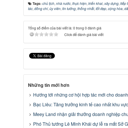
Tags:
chủ tịch
,
nhà nước
,
thực hiện
,
triển khai
,
xây dựng
,
tiếp 
tác
,
đồng chí
,
ủy viên
,
tin tưởng
,
thống nhất
,
tốt đẹp
,
cộng hòa
,
dâ
Tổng số điểm của bài viết là: 0 trong 0 đánh giá
Click để đánh giá bài viết
Những tin mới hơn
Hướng tới những cơ hội hợp tác mới cho doanh
Bạc Liêu: Tăng trưởng kinh tế cao nhất khu 
Meey Land nhận giải thưởng doanh nghiệp chu
Phó Thủ tướng Lê Minh Khái dự lễ ra mắt Sở 