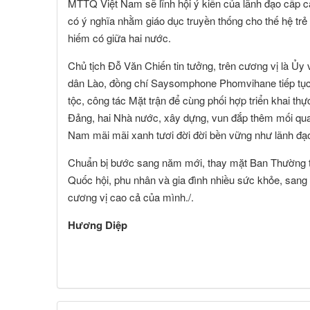
MTTQ Việt Nam sẽ lĩnh hội ý kiến của lãnh đạo cấp c
có ý nghĩa nhằm giáo dục truyền thống cho thế hệ trẻ 
hiếm có giữa hai nước.
Chủ tịch Đỗ Văn Chiến tin tưởng, trên cương vị là Ủy
dân Lào, đồng chí Saysomphone Phomvihane tiếp tục
tộc, công tác Mặt trận để cùng phối hợp triển khai th
Đảng, hai Nhà nước, xây dựng, vun đắp thêm mối quan
Nam mãi mãi xanh tươi đời đời bền vững như lãnh đạ
Chuẩn bị bước sang năm mới, thay mặt Ban Thường 
Quốc hội, phu nhân và gia đình nhiều sức khỏe, san
cương vị cao cả của mình./.
Hương Diệp