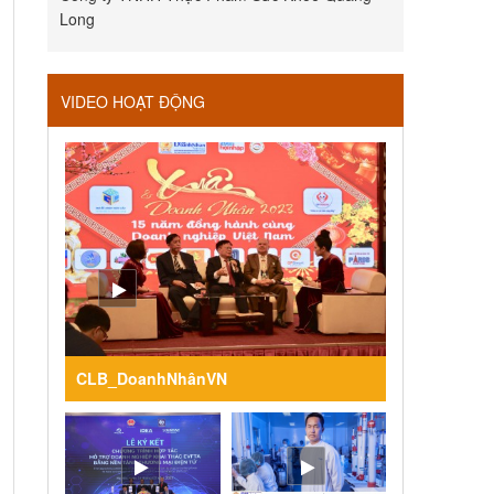
Long
VIDEO HOẠT ĐỘNG
CLB_DoanhNhânVN