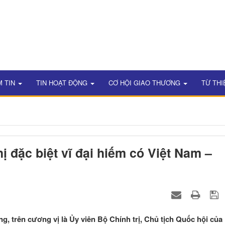
M TIN
TIN HOẠT ĐỘNG
CƠ HỘI GIAO THƯƠNG
TỪ THI
 đặc biệt vĩ đại hiếm có Việt Nam –
 trên cương vị là Ủy viên Bộ Chính trị, Chủ tịch Quốc hội của