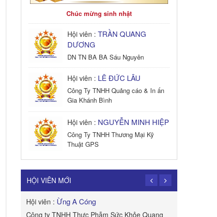
Chúc mừng sinh nhật
TRẦN QUANG
Hội viên :
DƯƠNG
DN TN BA BA Sáu Nguyên
LÊ ĐỨC LÂU
Hội viên :
Công Ty TNHH Quảng cáo & In ấn
Gia Khánh Bình
NGUYỄN MINH HIỆP
Hội viên :
Công Ty TNHH Thương Mại Kỹ
Thuật GPS
TRẦN TRỌNG
Hội viên :
PHONG
HỘI VIÊN MỚI
Công Ty TNHH Dịch vụ Cuộc Sống
Hạnh Phúc
Ừng A Cóng
Hội viên :
Hội viên :
B&W
Công ty TNHH Thực Phẫm Sức Khỏe Quang
ROYAL APE