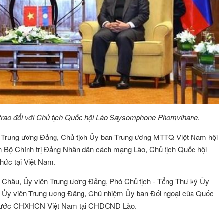
rao đổi với Chủ tịch Quốc hội Lào Saysomphone Phomvihane.
thư Trung ương Đảng, Chủ tịch Ủy ban Trung ương MTTQ Việt Nam hội
 Bộ Chính trị Đảng Nhân dân cách mạng Lào, Chủ tịch Quốc hội
ức tại Việt Nam.
n Châu, Ủy viên Trung ương Đảng, Phó Chủ tịch - Tổng Thư ký Ủy
Ủy viên Trung ương Đảng, Chủ nhiệm Ủy ban Đối ngoại của Quốc
ÔNG VŨ
Đặng Thị Như Ý
Hội viên :
n nước CHXHCN Việt Nam tại CHDCND Lào.
g Nghệ Năng Lượng
Công ty TNHH Thương Mại và Dịch Vụ A