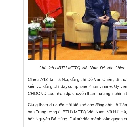
Chủ tịch UBTƯ MTTQ Việt Nam Đỗ Văn Chiến t
Chiều 7/12, tại Hà Nội, đồng chí Đỗ Văn Chiến, Bí 
kiến với đồng chí Saysomphone Phomvihane, Ủy viên
CHDCND Lào nhân dịp chuyến thăm hữu nghị chính th
Cùng tham dự cuộc Hội kiến có các đồng chí: Lê Tiế
ban Trung ương (UBTƯ) MTTQ Việt Nam; Vũ Hải Hà, 
NGUYỄN MINH CHÁNH
TRƯƠNG C
 viên :
Hội viên :
hội; Nguyễn Bá Hùng, Đại sứ đặc mệnh toàn quyề
ng Ty TNHH MTV Nhà Đất Cần Thơ 9999
Công Ty Cổ Phần Côn