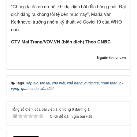
“Chúng ta đã có cơ hội khi đại dịch bắt đầu bùng phát. Đại
dịch đáng ra không tồi tệ đến mức này”, Maria Van
Kerkhove, trưởng nhóm kỹ thuật về Covid-19 của WHO
nói./.
CTV Mai Trang/VOV.VN (biên dịch) Theo CNBC
Nguồn tin:
vov.vn
Tags:
tiếp tục
,
tồn tại
,
cho biết
,
khả năng
,
quốc gia
,
hoàn toàn
,
hy
vọng
,
quan chức
,
tiêu diệt
Tổng số điểm của bài viết là: 0 trong 0 đánh giá
Click để đánh giá bài viết