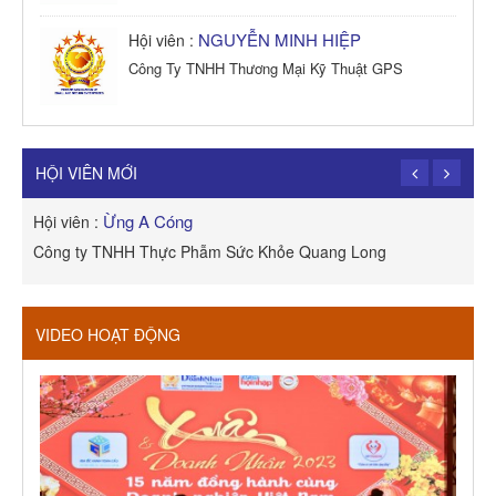
NGUYỄN MINH HIỆP
Hội viên :
Công Ty TNHH Thương Mại Kỹ Thuật GPS
TRẦN TRỌNG PHONG
Hội viên :
Công Ty TNHH Dịch vụ Cuộc Sống Hạnh Phúc
HỘI VIÊN MỚI
Ừng A Cóng
Hội viên :
H
Công ty TNHH Thực Phẫm Sức Khỏe Quang Long
R
VIDEO HOẠT ĐỘNG