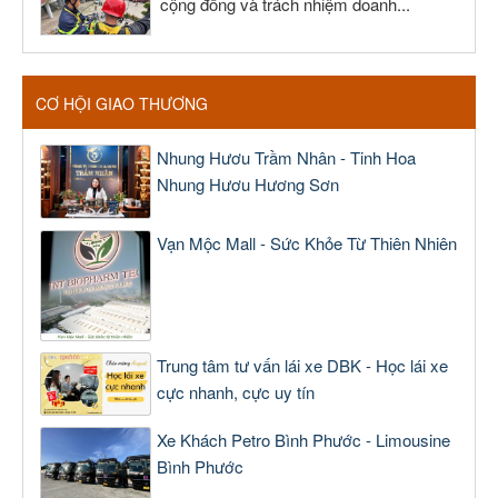
cộng đồng và trách nhiệm doanh...
CƠ HỘI GIAO THƯƠNG
Nhung Hươu Trầm Nhân - Tinh Hoa
Nhung Hươu Hương Sơn
Vạn Mộc Mall - Sức Khỏe Từ Thiên Nhiên
Trung tâm tư vấn lái xe DBK - Học lái xe
cực nhanh, cực uy tín
Xe Khách Petro Bình Phước - Limousine
Bình Phước