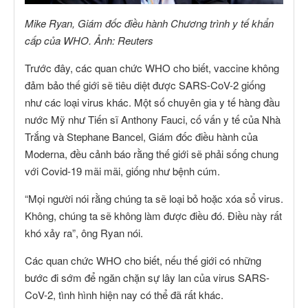
Mike Ryan, Giám đốc điều hành Chương trình y tế khẩn
cấp của WHO. Ảnh: Reuters
Trước đây, các quan chức WHO cho biết, vaccine không
đảm bảo thế giới sẽ tiêu diệt được SARS-CoV-2 giống
như các loại virus khác. Một số chuyên gia y tế hàng đầu
nước Mỹ như Tiến sĩ Anthony Fauci, cố vấn y tế của Nhà
Trắng và Stephane Bancel, Giám đốc điều hành của
Moderna, đều cảnh báo rằng thế giới sẽ phải sống chung
với Covid-19 mãi mãi, giống như bệnh cúm.
“Mọi người nói rằng chúng ta sẽ loại bỏ hoặc xóa sổ virus.
Không, chúng ta sẽ không làm được điều đó. Điều này rất
khó xảy ra”, ông Ryan nói.
Các quan chức WHO cho biết, nếu thế giới có những
bước đi sớm để ngăn chặn sự lây lan của virus SARS-
CoV-2, tình hình hiện nay có thể đã rất khác.