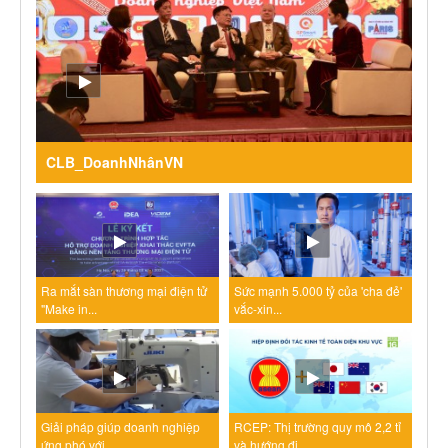
CLB_DoanhNhânVN
Ra mắt sàn thương mại điện tử
Sức mạnh 5.000 tỷ của 'cha đẻ'
"Make in...
vắc-xin...
Giải pháp giúp doanh nghiệp
RCEP: Thị trường quy mô 2,2 tỉ
ứng phó với...
và hướng đi...