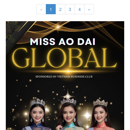
«
1
2
3
4
»