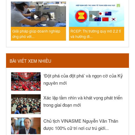
Giải pháp giúp doanh nghiệp
RCEP: Thị trường quy mô 2,2 tỉ
ứng phó với...
và hướng đi...
BÀI VIẾT XEM NHIỀU
‘Đột phá của đột phá’ và ngọn cờ của Kỷ
nguyên mới
Xác lập tầm nhìn và khát vọng phát triển
trong giai đoạn mới
Chủ tịch VINASME Nguyễn Văn Thân
được 100% cử tri nơi cư trú giới...