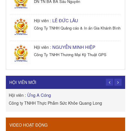
DN TN BA BA Sáu Nguyên
LÊ ĐỨC LÂU
Hội viên :
Công Ty TNHH Quảng cáo & In ấn Gia Khánh Bình
NGUYỄN MINH HIỆP
Hội viên :
Công Ty TNHH Thương Mại Kỹ Thuật GPS
TRẦN TRỌNG PHONG
Hội viên :
Công Ty TNHH Dịch vụ Cuộc Sống Hạnh Phúc
HỘI VIÊN MỚI
Ừng A Cóng
Hội viên :
H
Công ty TNHH Thực Phẫm Sức Khỏe Quang Long
R
VIDEO HOẠT ĐỘNG