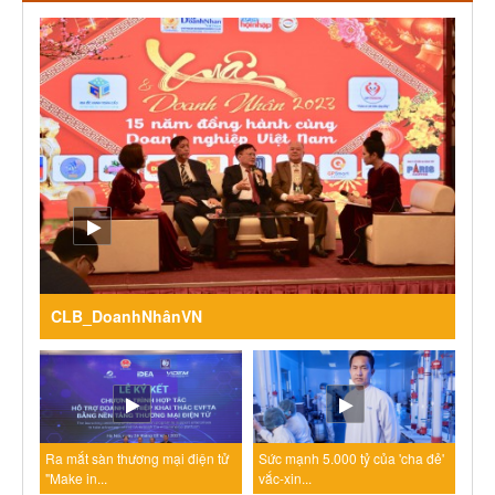
CLB_DoanhNhânVN
Ra mắt sàn thương mại điện tử
Sức mạnh 5.000 tỷ của 'cha đẻ'
"Make in...
vắc-xin...