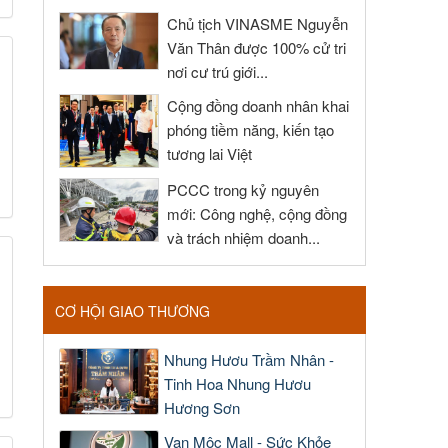
Chủ tịch VINASME Nguyễn
Văn Thân được 100% cử tri
nơi cư trú giới...
Cộng đồng doanh nhân khai
phóng tiềm năng, kiến tạo
tương lai Việt
PCCC trong kỷ nguyên
mới: Công nghệ, cộng đồng
và trách nhiệm doanh...
CƠ HỘI GIAO THƯƠNG
Nhung Hươu Trầm Nhân -
Tinh Hoa Nhung Hươu
Hương Sơn
Vạn Mộc Mall - Sức Khỏe