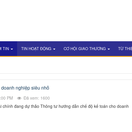
M TIN
TIN HOẠT ĐỘNG
CƠ HỘI GIAO THƯƠNG
TỪ THI
 doanh nghiệp siêu nhỏ
6:00 PM
Đã xem: 1600
ài chính đang dự thảo Thông tư hướng dẫn chế độ kế toán cho doanh