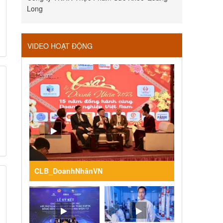
Long
VIDEO HOẠT ĐỘNG
CLB_DoanhNhânVN