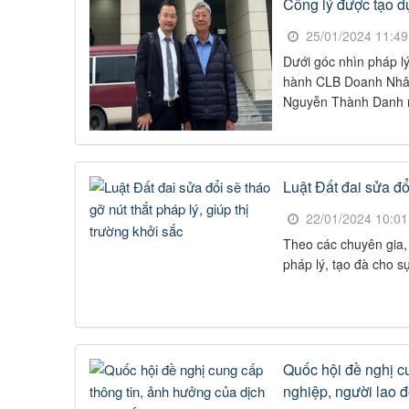
Công lý được tạo d
25/01/2024 11:4
Dưới góc nhìn pháp l
hành CLB Doanh Nhân
Nguyễn Thành Danh rõ
Luật Đất đai sửa đổi
22/01/2024 10:0
Theo các chuyên gia, 
pháp lý, tạo đà cho sự
Quốc hội đề nghị c
NGUYỄN MINH CHÁNH
TRƯƠNG C
 viên :
Hội viên :
nghiệp, người lao 
ng Ty TNHH MTV Nhà Đất Cần Thơ 9999
Công Ty Cổ Phần Côn