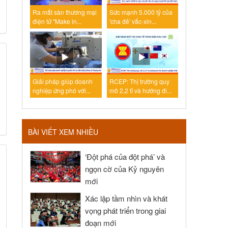
Ra mắt sàn thương mại
Sức mạnh 5.000 tỷ của
điện tử "Make in...
'cha đẻ' vắc-xin...
Giải pháp giúp doanh
RCEP: Thị trường quy
nghiệp ứng phó với...
mô 2,2 tỉ và hướng đi...
BÀI VIẾT XEM NHIỀU
‘Đột phá của đột phá’ và
ngọn cờ của Kỷ nguyên
mới
Xác lập tầm nhìn và khát
vọng phát triển trong giai
đoạn mới