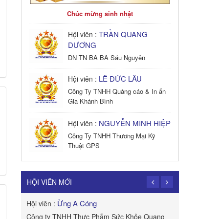
Chúc mừng sinh nhật
TRẦN QUANG
Hội viên :
DƯƠNG
DN TN BA BA Sáu Nguyên
LÊ ĐỨC LÂU
Hội viên :
Công Ty TNHH Quảng cáo & In ấn
Gia Khánh Bình
NGUYỄN MINH HIỆP
Hội viên :
Công Ty TNHH Thương Mại Kỹ
Thuật GPS
TRẦN TRỌNG
Hội viên :
PHONG
HỘI VIÊN MỚI
Công Ty TNHH Dịch vụ Cuộc Sống
Hạnh Phúc
Ừng A Cóng
Hội viên :
Hội viên :
B&W
Công ty TNHH Thực Phẫm Sức Khỏe Quang
ROYAL APE