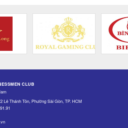
INESSMEN CLUB
 Nam
 72 Lê Thánh Tôn, Phường Sài Gòn, TP. HCM
.91.91
.vn