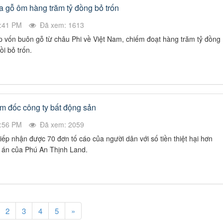
ia gỗ ôm hàng trăm tỷ đồng bỏ trốn
9:41 PM
Đã xem: 1613
óp vốn buôn gỗ từ châu Phi về Việt Nam, chiếm đoạt hàng trăm tỷ đồng
ồi bỏ trốn.
ám đốc công ty bất động sản
3:56 PM
Đã xem: 2059
p nhận được 70 đơn tố cáo của người dân với số tiền thiệt hại hơn
 án của Phú An Thịnh Land.
2
3
4
5
»