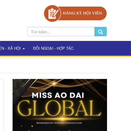
ỆN - XÃ HỘI
ĐỐI NGOẠI - HỢP TÁC