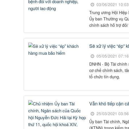
03/06/2021 10:0
Toàn Cầu
Trung ương Hội Hiệp
Ủy ban Thường vụ Quố
chính sách hỗ trợ đối 
Sẽ xử lý việc “ép”
05/05/2021 07:1
DNHN - Bộ Tài chính 
cơ chế chính sách, tă
tổ chức tín dụng.
Vẫn khó tiếp cận c
25/03/2021 03:5
Ủy ban Tài chính, Ng
(KTNN) trong kiểm tra