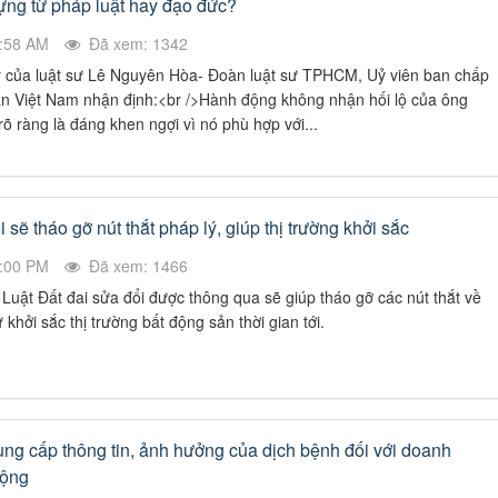
ựng từ pháp luật hay đạo đức?
9:58 AM
Đã xem: 1342
ý của luật sư Lê Nguyên Hòa- Đoàn luật sư TPHCM, Uỷ viên ban chấp
 Việt Nam nhận định:<br />Hành động không nhận hối lộ của ông
 ràng là đáng khen ngợi vì nó phù hợp với...
 sẽ tháo gỡ nút thắt pháp lý, giúp thị trường khởi sắc
1:00 PM
Đã xem: 1466
Luật Đất đai sửa đổi được thông qua sẽ giúp tháo gỡ các nút thắt về
 khởi sắc thị trường bất động sản thời gian tới.
ung cấp thông tin, ảnh hưởng của dịch bệnh đối với doanh
ÔNG VŨ
Đặng Thị Như Ý
Hội viên :
động
g Nghệ Năng Lượng
Công ty TNHH Thương Mại và Dịch Vụ A