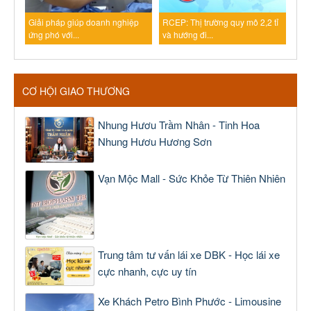
Giải pháp giúp doanh nghiệp
RCEP: Thị trường quy mô 2,2 tỉ
ứng phó với...
và hướng đi...
CƠ HỘI GIAO THƯƠNG
Nhung Hươu Trầm Nhân - Tinh Hoa
Nhung Hươu Hương Sơn
Vạn Mộc Mall - Sức Khỏe Từ Thiên Nhiên
Trung tâm tư vấn lái xe DBK - Học lái xe
cực nhanh, cực uy tín
Xe Khách Petro Bình Phước - Limousine