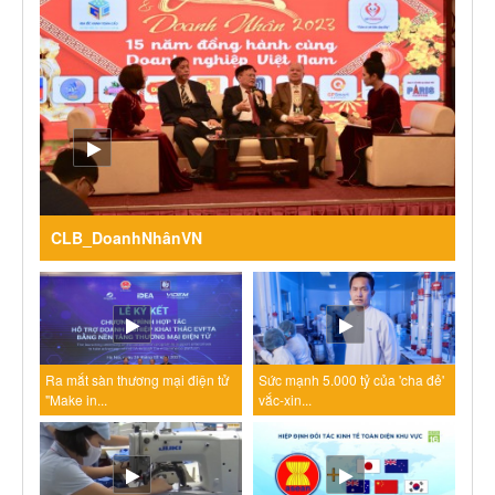
CLB_DoanhNhânVN
Ra mắt sàn thương mại điện tử
Sức mạnh 5.000 tỷ của 'cha đẻ'
"Make in...
vắc-xin...