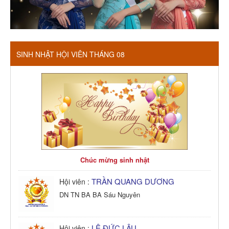
SINH NHẬT HỘI VIÊN THÁNG 08
Chúc mừng sinh nhật
TRẦN QUANG DƯƠNG
Hội viên :
DN TN BA BA Sáu Nguyên
LÊ ĐỨC LÂU
Hội viên :