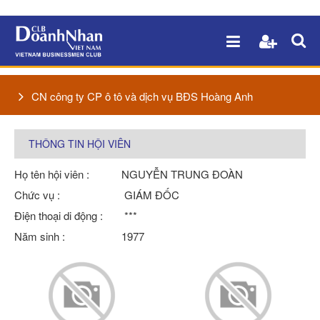
CN công ty CP ô tô và dịch vụ BĐS Hoàng Anh
THÔNG TIN HỘI VIÊN
Họ tên hội viên :
NGUYỄN TRUNG ĐOÀN
Chức vụ :
GIÁM ĐỐC
Điện thoại di động :
***
Năm sinh :
1977