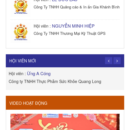
Công Ty TNHH Quảng cáo & In ấn Gia Khánh Bình
NGUYỄN MINH HIỆP
Hội viên :
Công Ty TNHH Thương Mại Kỹ Thuật GPS
TRẦN TRỌNG PHONG
Hội viên :
Công Ty TNHH Dịch vụ Cuộc Sống Hạnh Phúc
HỘI VIÊN MỚI
Ừng A Cóng
Hội viên :
H
Công ty TNHH Thực Phẫm Sức Khỏe Quang Long
R
VIDEO HOẠT ĐỘNG