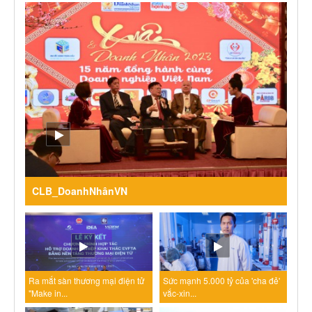
CLB_DoanhNhânVN
Ra mắt sàn thương mại điện tử
Sức mạnh 5.000 tỷ của 'cha đẻ'
"Make in...
vắc-xin...