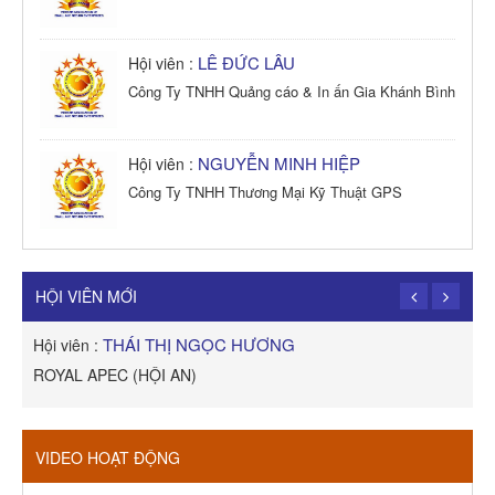
LÊ ĐỨC LÂU
Hội viên :
Công Ty TNHH Quảng cáo & In ấn Gia Khánh Bình
NGUYỄN MINH HIỆP
Hội viên :
Công Ty TNHH Thương Mại Kỹ Thuật GPS
TRẦN TRỌNG PHONG
Hội viên :
Công Ty TNHH Dịch vụ Cuộc Sống Hạnh Phúc
HỘI VIÊN MỚI
THÁI THỊ NGỌC HƯƠNG
Hội viên :
H
ROYAL APEC (HỘI AN)
C
VIDEO HOẠT ĐỘNG