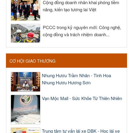
Cộng đồng doanh nhân khai phóng tiềm
năng, kiến tạo tương lai Việt
PCCC trong kỷ nguyên mới: Công nghệ,
cộng đồng và trách nhiệm doanh...
CƠ HỘI GIAO THƯƠNG
Nhung Hươu Trầm Nhân - Tinh Hoa
Nhung Hươu Hương Sơn
Vạn Mộc Mall - Sức Khỏe Từ Thiên Nhiên
Trung tâm tư vấn lái xe DBK - Học lái xe