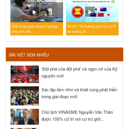
Giải pháp giúp doanh nghiệp
RCEP: Thị trường quy mô 2,2 tỉ
ứng phó với...
và hướng đi...
BÀI VIẾT XEM NHIỀU
‘Đột phá của đột phá’ và ngọn cờ của Kỷ
nguyên mới
Xác lập tầm nhìn và khát vọng phát triển
trong giai đoạn mới
Chủ tịch VINASME Nguyễn Văn Thân
được 100% cử tri nơi cư trú giới...