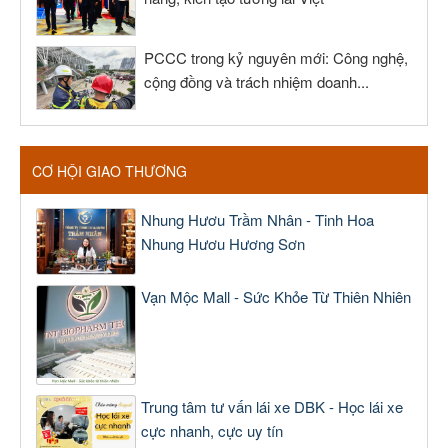
PCCC trong kỷ nguyên mới: Công nghệ,
cộng đồng và trách nhiệm doanh...
CƠ HỘI GIAO THƯƠNG
Nhung Hươu Trầm Nhân - Tinh Hoa
Nhung Hươu Hương Sơn
Vạn Mộc Mall - Sức Khỏe Từ Thiên Nhiên
Trung tâm tư vấn lái xe DBK - Học lái xe
cực nhanh, cực uy tín