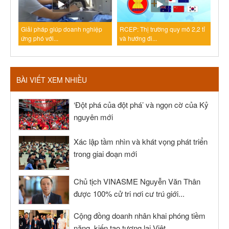
Giải pháp giúp doanh nghiệp
RCEP: Thị trường quy mô 2,2 tỉ
ứng phó với...
và hướng đi...
BÀI VIẾT XEM NHIỀU
‘Đột phá của đột phá’ và ngọn cờ của Kỷ
nguyên mới
Xác lập tầm nhìn và khát vọng phát triển
trong giai đoạn mới
Chủ tịch VINASME Nguyễn Văn Thân
được 100% cử tri nơi cư trú giới...
Cộng đồng doanh nhân khai phóng tiềm
năng, kiến tạo tương lai Việt