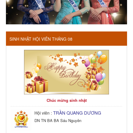
SINH NHẬT HỘI VIÊN THÁNG 08
Chúc mừng sinh nhật
TRẦN QUANG DƯƠNG
Hội viên :
DN TN BA BA Sáu Nguyên