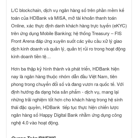
L/C blockchain, dịch vụ ngân hàng số trên phần mềm kế
toán của HDBank và MISA, mở tài khoản thanh toán
Online, xác thực định danh khách hàng trực tuyến (eKYC)
trên ứng dụng Mobile Banking; hệ thống Treasury – FIS
Front Arena đáp ứng xuyên suốt các yêu cầu xử lý giao
dịch kinh doanh và quản lý, quản trị rủi ro trong hoạt động
kinh doanh tiền tệ…
Hơn ba thập kỷ hình thành và phát triển, HDBank hiện
nay là ngân hàng thuộc nhóm dẫn đầu Việt Nam, tiên
phong trong chuyển đổi số và đang vươn ra quốc tế. Với
định hướng đa dạng hóa sản phẩm - dịch vụ, mang lại
những trải nghiệm tốt hơn cho khách hàng trong hệ sinh
thái đặc quyền, HDBank tiếp tục thực hiện chiến lược
ngân hàng số Happy Digital Bank nhằm ứng dụng công
nghệ 4.0 vào hoạt động.