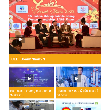
CLB_DoanhNhânVN
Ra mắt sàn thương mại điện tử
Sức mạnh 5.000 tỷ của 'cha đẻ'
"Make in...
vắc-xin...