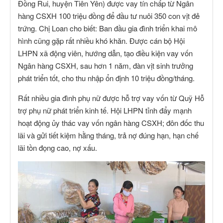
Đồng Rui, huyện Tiên Yên) được vay tín chấp từ Ngân
hàng CSXH 100 triệu đồng để đầu tư nuôi 350 con vịt đẻ
trứng. Chị Loan cho biết: Ban đầu gia đình triển khai mô
hình cũng gặp rất nhiều khó khăn. Được cán bộ Hội
LHPN xã động viên, hướng dẫn, tạo điều kiện vay vốn
Ngân hàng CSXH, sau hơn 1 năm, đàn vịt sinh trưởng
phát triển tốt, cho thu nhập ổn định 10 triệu đồng/tháng.
Rất nhiều gia đình phụ nữ được hỗ trợ vay vốn từ Quỹ Hỗ
trợ phụ nữ phát triển kinh tế. Hội LHPN tỉnh đẩy mạnh
hoạt động ủy thác vay vốn ngân hàng CSXH; đôn đốc thu
lãi và gửi tiết kiệm hằng tháng, trả nợ đúng hạn, hạn chế
lãi tồn đọng cao, nợ xấu.