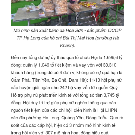
Mô hình sản xuất bánh đa Hoa Sơn - sản phẩm OCOP
TP Hạ Long của hộ chị Bùi Thị Mai Hoa (phường Hà
Khánh).
Đến nay tổng dư nợ ủy thác qua tổ chức Hội là 1.696,6 tỷ
đồng; quản lý 1.046 tổ tiết kiệm và vay vốn với 33.310
khách hàng (trong đó có 4 đơn vị không có nợ quá hạn là
Cẩm Phả, Tiên Yên, Ba Chẽ, Đầm Hà); 11/13 hội phụ nữ
cấp huyện giải ngân cho 242 hộ vay vốn từ nguồn Quỹ
Hỗ trợ phụ nữ phát triển kinh tế với tổng số tiền 3,745 tỷ
đồng. Hội duy trì trợ giúp phụ nữ nghèo thông qua các
nguồn tiết kiệm của các chi hội, điển hình là Hội LHPN
các địa phương Hạ Long, Quảng Yên, Đông Triều. Qua rà
soát của các cấp hội, hiện có 3 nhóm mô hình kinh tế
trong hội viên với 307 mô hình hoạt động hiệu quả.