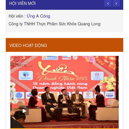
Công Ty TNHH Dịch vụ Cuộc Sống Hạnh Phúc
HỘI VIÊN MỚI
Ừng A Cóng
Hội viên :
H
Công ty TNHH Thực Phẫm Sức Khỏe Quang Long
R
VIDEO HOẠT ĐỘNG