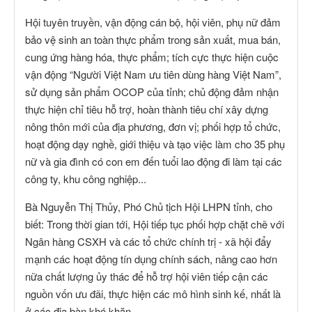
Hội tuyên truyền, vận động cán bộ, hội viên, phụ nữ đảm
bảo vệ sinh an toàn thực phẩm trong sản xuất, mua bán,
cung ứng hàng hóa, thực phẩm; tích cực thực hiện cuộc
vận động “Người Việt Nam ưu tiên dùng hàng Việt Nam”,
sử dụng sản phẩm OCOP của tỉnh; chủ động đảm nhận
thực hiện chỉ tiêu hỗ trợ, hoàn thành tiêu chí xây dựng
nông thôn mới của địa phương, đơn vị; phối hợp tổ chức,
hoạt động dạy nghề, giới thiệu và tạo việc làm cho 35 phụ
nữ và gia đình có con em đến tuổi lao động đi làm tại các
công ty, khu công nghiệp...
Bà Nguyễn Thị Thủy, Phó Chủ tịch Hội LHPN tỉnh, cho
biết: Trong thời gian tới, Hội tiếp tục phối hợp chặt chẽ với
Ngân hàng CSXH và các tổ chức chính trị - xã hội đẩy
mạnh các hoạt động tín dụng chính sách, nâng cao hơn
nữa chất lượng ủy thác để hỗ trợ hội viên tiếp cận các
nguồn vốn ưu đãi, thực hiện các mô hình sinh kế, nhất là
ở các địa bàn khó khăn.