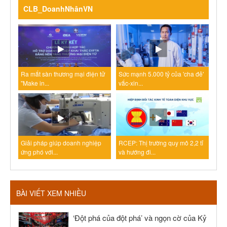
CLB_DoanhNhânVN
Ra mắt sàn thương mại điện tử
Sức mạnh 5.000 tỷ của 'cha đẻ'
"Make in...
vắc-xin...
Giải pháp giúp doanh nghiệp
RCEP: Thị trường quy mô 2,2 tỉ
ứng phó với...
và hướng đi...
BÀI VIẾT XEM NHIỀU
‘Đột phá của đột phá’ và ngọn cờ của Kỷ