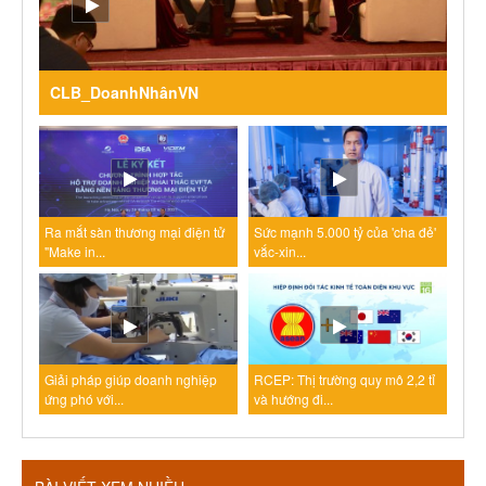
CLB_DoanhNhânVN
Ra mắt sàn thương mại điện tử
Sức mạnh 5.000 tỷ của 'cha đẻ'
"Make in...
vắc-xin...
Giải pháp giúp doanh nghiệp
RCEP: Thị trường quy mô 2,2 tỉ
ứng phó với...
và hướng đi...