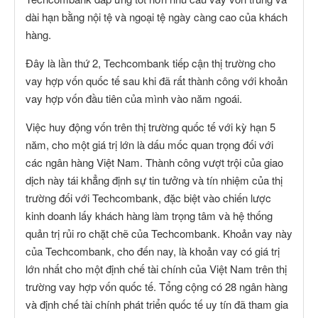
dài hạn bằng nội tệ và ngoại tệ ngày càng cao của khách
hàng.
Đây là lần thứ 2, Techcombank tiếp cận thị trường cho
vay hợp vốn quốc tế sau khi đã rất thành công với khoản
vay hợp vốn đầu tiên của mình vào năm ngoái.
Việc huy động vốn trên thị trường quốc tế với kỳ hạn 5
năm, cho một giá trị lớn là dấu mốc quan trọng đối với
các ngân hàng Việt Nam. Thành công vượt trội của giao
dịch này tái khẳng định sự tin tưởng và tín nhiệm của thị
trường đối với Techcombank, đặc biệt vào chiến lược
kinh doanh lấy khách hàng làm trọng tâm và hệ thống
quản trị rủi ro chặt chẽ của Techcombank. Khoản vay này
của Techcombank, cho đến nay, là khoản vay có giá trị
lớn nhất cho một định chế tài chính của Việt Nam trên thị
trường vay hợp vốn quốc tế. Tổng cộng có 28 ngân hàng
và định chế tài chính phát triển quốc tế uy tín đã tham gia