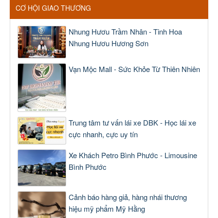
CƠ HỘI GIAO THƯƠNG
Nhung Hươu Trầm Nhân - Tinh Hoa
Nhung Hươu Hương Sơn
Vạn Mộc Mall - Sức Khỏe Từ Thiên Nhiên
Trung tâm tư vấn lái xe DBK - Học lái xe
cực nhanh, cực uy tín
Xe Khách Petro Bình Phước - Limousine
Bình Phước
Cảnh báo hàng giả, hàng nhái thương
hiệu mỹ phẩm Mỹ Hằng