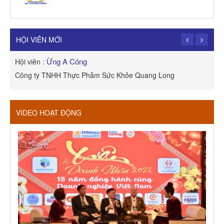
TRẦN TRỌNG PHONG
Hội viên :
Công Ty TNHH Dịch vụ Cuộc Sống Hạnh Phúc
HỘI VIÊN MỚI
Ừng A Cóng
Hội viên :
H
Công ty TNHH Thực Phẫm Sức Khỏe Quang Long
R
VIDEO HOẠT ĐỘNG