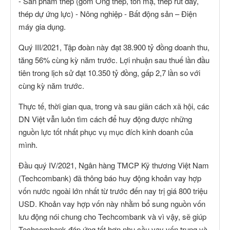
- Sản phẩm thép (gồm Ống thép, tôn mạ, thép rút dây,
thép dự ứng lực) - Nông nghiệp - Bất động sản – Điện
máy gia dụng.
Quý III/2021, Tập đoàn này đạt 38.900 tỷ đồng doanh thu,
tăng 56% cùng kỳ năm trước. Lợi nhuận sau thuế lần đầu
tiên trong lịch sử đạt 10.350 tỷ đồng, gấp 2,7 lần so với
cùng kỳ năm trước.
Thực tế, thời gian qua, trong và sau giãn cách xã hội, các
DN Việt vẫn luôn tìm cách để huy động được những
nguồn lực tốt nhất phục vụ mục đích kinh doanh của
mình.
Đầu quý IV/2021, Ngân hàng TMCP Kỹ thương Việt Nam
(Techcombank) đã thông báo huy động khoản vay hợp
vốn nước ngoài lớn nhất từ trước đến nay trị giá 800 triệu
USD. Khoản vay hợp vốn này nhằm bổ sung nguồn vốn
lưu động nói chung cho Techcombank và vì vậy, sẽ giúp
Techcombank đáp ứng tốt hơn nhu cầu vay vốn trung và