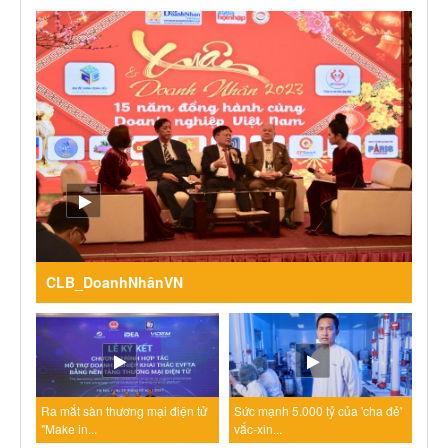
CLB_DoanhNhânVN
Ra mắt sàn thương mại điện tử
Sức mạnh 5.000 tỷ của 'cha đẻ'
"Make in...
vắc-xin...