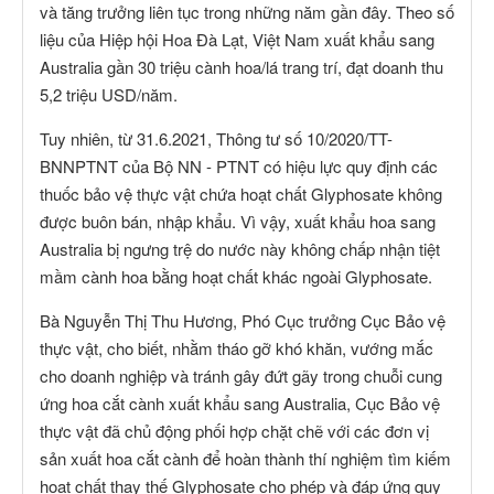
và tăng trưởng liên tục trong những năm gần đây. Theo số
liệu của Hiệp hội Hoa Đà Lạt, Việt Nam xuất khẩu sang
Australia gần 30 triệu cành hoa/lá trang trí, đạt doanh thu
5,2 triệu USD/năm.
Tuy nhiên, từ 31.6.2021, Thông tư số 10/2020/TT-
BNNPTNT của Bộ NN - PTNT có hiệu lực quy định các
thuốc bảo vệ thực vật chứa hoạt chất Glyphosate không
được buôn bán, nhập khẩu. Vì vậy, xuất khẩu hoa sang
Australia bị ngưng trệ do nước này không chấp nhận tiệt
mầm cành hoa bằng hoạt chất khác ngoài Glyphosate.
Bà Nguyễn Thị Thu Hương, Phó Cục trưởng Cục Bảo vệ
thực vật, cho biết, nhằm tháo gỡ khó khăn, vướng mắc
cho doanh nghiệp và tránh gây đứt gãy trong chuỗi cung
ứng hoa cắt cành xuất khẩu sang Australia, Cục Bảo vệ
thực vật đã chủ động phối hợp chặt chẽ với các đơn vị
sản xuất hoa cắt cành để hoàn thành thí nghiệm tìm kiếm
hoạt chất thay thế Glyphosate cho phép và đáp ứng quy