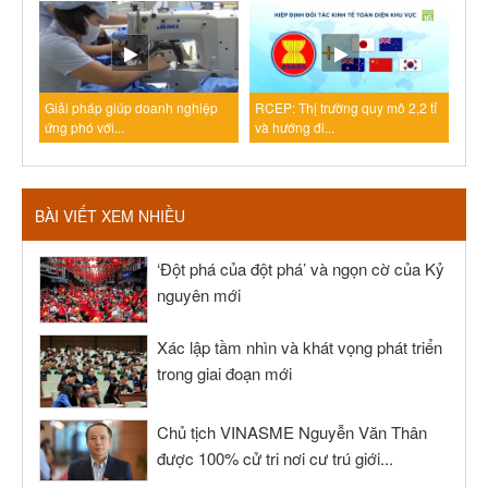
Giải pháp giúp doanh nghiệp
RCEP: Thị trường quy mô 2,2 tỉ
ứng phó với...
và hướng đi...
BÀI VIẾT XEM NHIỀU
‘Đột phá của đột phá’ và ngọn cờ của Kỷ
nguyên mới
Xác lập tầm nhìn và khát vọng phát triển
trong giai đoạn mới
Chủ tịch VINASME Nguyễn Văn Thân
được 100% cử tri nơi cư trú giới...