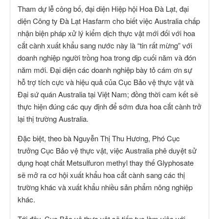
Tham dự lễ công bố, đại diện Hiệp hội Hoa Đà Lạt, đại
diện Công ty Đà Lạt Hasfarm cho biết việc Australia chấp
nhận biện pháp xử lý kiểm dịch thực vật mới đối với hoa
cắt cành xuất khẩu sang nước này là “tin rất mừng” với
doanh nghiệp người trồng hoa trong dịp cuối năm và đón
năm mới. Đại diện các doanh nghiệp bày tỏ cám ơn sự
hỗ trợ tích cực và hiệu quả của Cục Bảo vệ thực vật và
Đại sứ quán Australia tại Việt Nam; đồng thời cam kết sẽ
thực hiện đúng các quy định để sớm đưa hoa cắt cành trở
lại thị trường Australia.
Đặc biệt, theo bà Nguyễn Thị Thu Hương, Phó Cục
trưởng Cục Bảo vệ thực vật, việc Australia phê duyệt sử
dụng hoạt chất Metsulfuron methyl thay thế Glyphosate
sẽ mở ra cơ hội xuất khẩu hoa cắt cành sang các thị
trường khác và xuất khẩu nhiều sản phẩm nông nghiệp
khác.
Tới đây, Cục Bảo vệ thực vật sẽ tiếp tục làm việc với