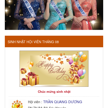
SINH NHẬT HỘI VIÊN THÁNG 08
Chúc mừng sinh nhật
TRẦN QUANG DƯƠNG
Hội viên :
DN TN BA BA Sáu Nguyên