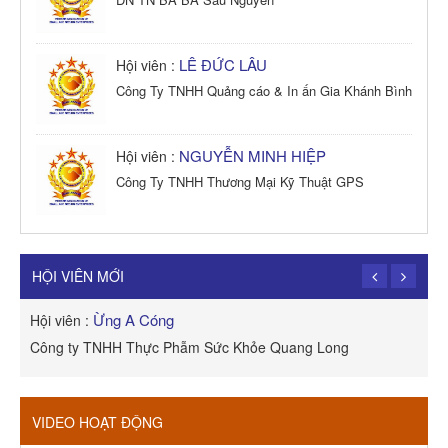
LÊ ĐỨC LÂU
Hội viên :
Công Ty TNHH Quảng cáo & In ấn Gia Khánh Bình
NGUYỄN MINH HIỆP
Hội viên :
Công Ty TNHH Thương Mại Kỹ Thuật GPS
TRẦN TRỌNG PHONG
Hội viên :
Công Ty TNHH Dịch vụ Cuộc Sống Hạnh Phúc
HỘI VIÊN MỚI
Ừng A Cóng
Hội viên :
H
Công ty TNHH Thực Phẫm Sức Khỏe Quang Long
R
VIDEO HOẠT ĐỘNG