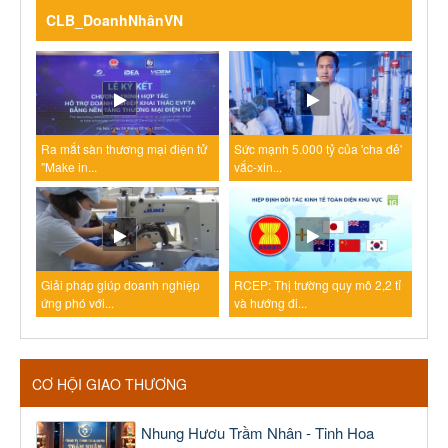
CLB_DoanhNhânVN
Ra mắt sàn thương mại điện tử
Sức mạnh 5.000 tỷ của 'cha đẻ'
"Make in...
vắc-xin...
Giải pháp giúp doanh nghiệp
RCEP: Thị trường quy mô 2,2 tỉ
ứng phó với...
và hướng đi...
CƠ HỘI GIAO THƯƠNG
Nhung Hươu Trầm Nhân - Tinh Hoa