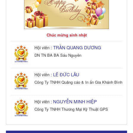
Chúc mừng sinh nhật
TRẦN QUANG DƯƠNG
Hội viên :
DN TN BA BA Sáu Nguyên
LÊ ĐỨC LÂU
Hội viên :
Công Ty TNHH Quảng cáo & In ấn Gia Khánh Bình
NGUYỄN MINH HIỆP
Hội viên :
Công Ty TNHH Thương Mại Kỹ Thuật GPS
TRẦN TRỌNG PHONG
Hội viên :