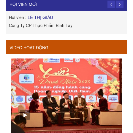
Công Ty TNHH Dịch vụ Cuộc Sống Hạnh Phúc
HỘI VIÊN MỚI
LÊ THỊ GIÀU
Hội viên :
H
Công Ty CP Thực Phẩm Bình Tây
R
VIDEO HOẠT ĐỘNG