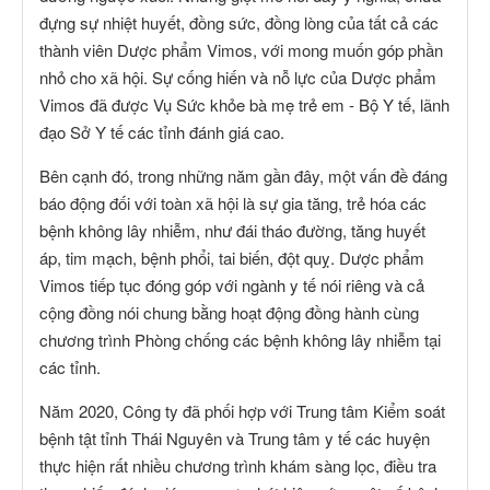
đựng sự nhiệt huyết, đồng sức, đồng lòng của tất cả các
thành viên Dược phẩm Vimos, với mong muốn góp phần
nhỏ cho xã hội. Sự cống hiến và nỗ lực của Dược phẩm
Vimos đã được Vụ Sức khỏe bà mẹ trẻ em - Bộ Y tế, lãnh
đạo Sở Y tế các tỉnh đánh giá cao.
Bên cạnh đó, trong những năm gần đây, một vấn đề đáng
báo động đối với toàn xã hội là sự gia tăng, trẻ hóa các
bệnh không lây nhiễm, như đái tháo đường, tăng huyết
áp, tim mạch, bệnh phổi, tai biến, đột quỵ. Dược phẩm
Vimos tiếp tục đóng góp với ngành y tế nói riêng và cả
cộng đồng nói chung bằng hoạt động đồng hành cùng
chương trình Phòng chống các bệnh không lây nhiễm tại
các tỉnh.
Năm 2020, Công ty đã phối hợp với Trung tâm Kiểm soát
bệnh tật tỉnh Thái Nguyên và Trung tâm y tế các huyện
thực hiện rất nhiều chương trình khám sàng lọc, điều tra