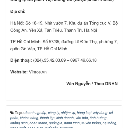
Địa chỉ:
Hà Nội: Số 18-19, Nhà vườn 7, Khu dự án Tổng cục V, Bộ
Công An, Yên Xá, Tân Triều, Thanh Trì, Hà Nội
TP Hồ Chí Minh: Số 57/35, đường Lê Đức Thọ, phường 7,
quận Gò Vấp, TP Hồ Chí Minh
Điện thoại:
(024).35.42.03.89 – 0967.49.66.18
Website:
Vimos.vn
Vân Nguyễn / Theo DNHN
Tags:
doanh nghiệp
,
công ty
,
nhiệm vụ
,
hàng loạt
,
xây dựng
,
cổ
phần
,
khách hàng
,
thành lập
,
kinh doanh
,
văn hóa
,
ảnh hưởng
,
khẳng định
,
hoàn thành
,
quốc gia
,
hành trình
,
truyền thống
,
hệ thống
,
trong suốt
,
nhận diện
,
xuất sắc
,
sứ mệnh