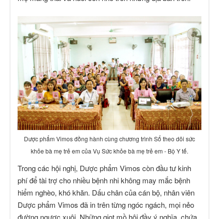
Dược phẩm Vimos đồng hành cùng chương trình Sổ theo dõi sức
khỏe bà mẹ trẻ em của Vụ Sức khỏe bà mẹ trẻ em - Bộ Y tế.
Trong các hội nghị, Dược phẩm Vimos còn đầu tư kinh
phí để tài trợ cho nhiều bệnh nhi không may mắc bệnh
hiểm nghèo, khó khăn. Dấu chân của cán bộ, nhân viên
Dược phẩm Vimos đã in trên từng ngóc ngách, mọi nẻo
đường ngược xuôi. Những giọt mồ hôi đầy ý nghĩa, chứa