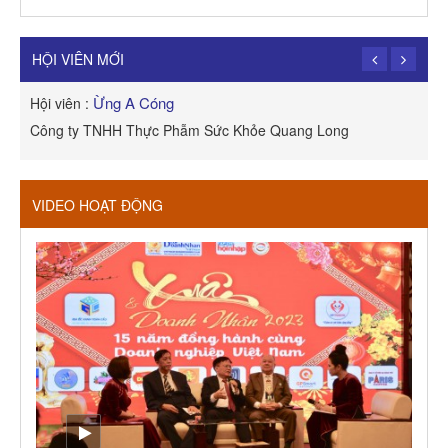
TRẦN TRỌNG PHONG
Hội viên :
Công Ty TNHH Dịch vụ Cuộc Sống Hạnh Phúc
HỘI VIÊN MỚI
Ừng A Cóng
Hội viên :
H
Công ty TNHH Thực Phẫm Sức Khỏe Quang Long
R
VIDEO HOẠT ĐỘNG