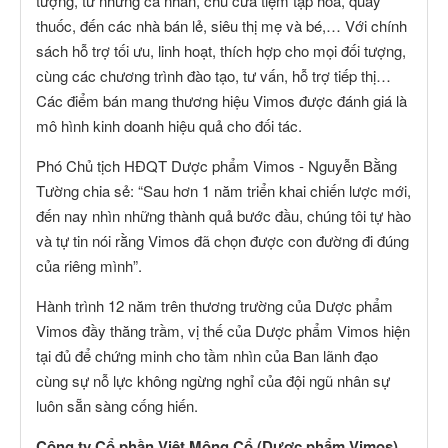
tượng, từ những cá nhân, chủ cửa tiệm tạp hóa, quầy
thuốc, đến các nhà bán lẻ, siêu thị mẹ và bé,… Với chính
sách hỗ trợ tối ưu, linh hoạt, thích hợp cho mọi đối tượng,
cùng các chương trình đào tạo, tư vấn, hỗ trợ tiếp thị…
Các điểm bán mang thương hiệu Vimos được đánh giá là
mô hình kinh doanh hiệu quả cho đối tác.
Phó Chủ tịch HĐQT Dược phẩm Vimos - Nguyễn Bằng
Tường chia sẻ: “Sau hơn 1 năm triển khai chiến lược mới,
đến nay nhìn những thành quả bước đầu, chúng tôi tự hào
và tự tin nói rằng Vimos đã chọn được con đường đi đúng
của riêng mình”.
Hành trình 12 năm trên thương trường của Dược phẩm
Vimos đầy thăng trầm, vị thế của Dược phẩm Vimos hiện
tại đủ để chứng minh cho tầm nhìn của Ban lãnh đạo
cùng sự nỗ lực không ngừng nghỉ của đội ngũ nhân sự
luôn sẵn sàng cống hiến.
Công ty Cổ phần Việt Mông Cổ (Dược phẩm Vimos)