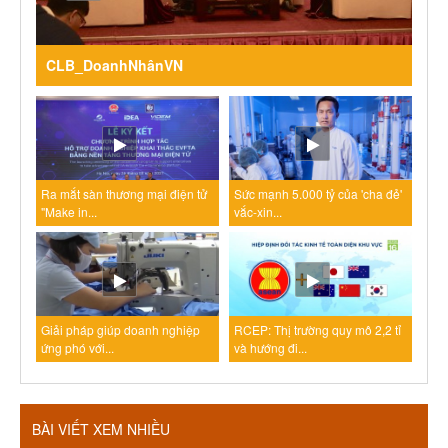
CLB_DoanhNhânVN
Ra mắt sàn thương mại điện tử
Sức mạnh 5.000 tỷ của 'cha đẻ'
"Make in...
vắc-xin...
Giải pháp giúp doanh nghiệp
RCEP: Thị trường quy mô 2,2 tỉ
ứng phó với...
và hướng đi...
BÀI VIẾT XEM NHIỀU