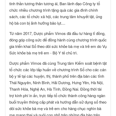
tinh thần tương thân tương ái, Ban lãnh đạo Công ty tổ
chức nhiều chương trình tặng quà các gia đình chính
sách, các tổ chức xã hội, các trung tâm khuyết tật, ủng
hộ bà con bị ảnh hưởng bão lụt....
Từ năm 2017, Dược phẩm Vimos đã đầu tư hàng tỉ đồng,
đóng góp công sức để đồng hành cùng chương trình quốc
gia triển khai Sổ theo dõi sức khỏe bà mẹ và trẻ em do Vụ
Sức khỏe bà mẹ trẻ em - Bộ Y tế chủ trì.
Dược phẩm Vimos đã cùng Trung tâm Kiểm soát bệnh tật
tổ chức các lớp tấp huấn về chương trình Sổ cho các cán
bộ y tế tại các huyện, thị, thành phố trên địa bàn các tỉnh
Thái Nguyên, Ninh Bình, Hải Dương, Hưng Yên, Hà Nội,
Thanh Hóa, Nghệ An, Hà Tĩnh, Đồng Nai. Đồng thời tài
trợ kinh phí in ấn, trực tiếp tổ chức thành công hàng ngàn
buổi truyền thông cấp phát và hướng dẫn sử dụng sổ theo
dõi sức khỏe bà mẹ và trẻ em cho hàng chục nghìn bà
mẹ mang thai và nuôi con nhỏ trên những địa bàn trên.