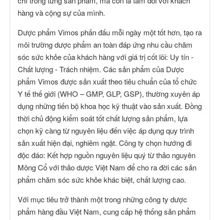
chỉ trong từng sản phẩm, mà còn là tâm đối với khách
hàng và cộng sự của mình.
Dược phẩm Vimos phấn đấu mỗi ngày một tốt hơn, tạo ra
môi trường dược phẩm an toàn đáp ứng nhu cầu chăm
sóc sức khỏe của khách hàng với giá trị cốt lõi: Uy tín -
Chất lượng - Trách nhiệm. Các sản phẩm của Dược
phẩm Vimos được sản xuất theo tiêu chuẩn của tổ chức
Y tế thế giới (WHO – GMP, GLP, GSP), thường xuyên áp
dụng những tiến bộ khoa học kỹ thuật vào sản xuất. Đồng
thời chủ động kiểm soát tốt chất lượng sản phẩm, lựa
chọn kỹ càng từ nguyên liệu đến việc áp dụng quy trình
sản xuất hiện đại, nghiêm ngặt. Công ty chọn hướng đi
độc đáo: Kết hợp nguồn nguyên liệu quý từ thảo nguyên
Mông Cổ với thảo dược Việt Nam để cho ra đời các sản
phẩm chăm sóc sức khỏe khác biệt, chất lượng cao.
Với mục tiêu trở thành một trong những công ty dược
phẩm hàng đầu Việt Nam, cung cấp hệ thống sản phẩm