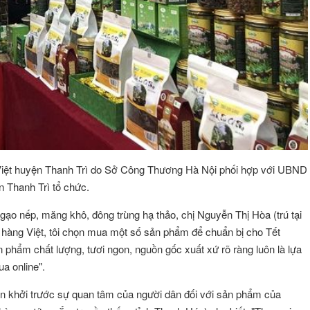
Việt huyện Thanh Trì do Sở Công Thương Hà Nội phối hợp với UBND
 Thanh Trì tổ chức.
o nếp, măng khô, đông trùng hạ thảo, chị Nguyễn Thị Hòa (trú tại
 hàng Việt, tôi chọn mua một số sản phẩm để chuẩn bị cho Tết
phẩm chất lượng, tươi ngon, nguồn gốc xuất xứ rõ ràng luôn là lựa
ua online".
ÔNG VŨ
Đặng Thị Như Ý
Hội viên :
ấn khởi trước sự quan tâm của người dân đối với sản phẩm của
g Nghệ Năng Lượng
Công ty TNHH Thương Mại và Dịch Vụ A