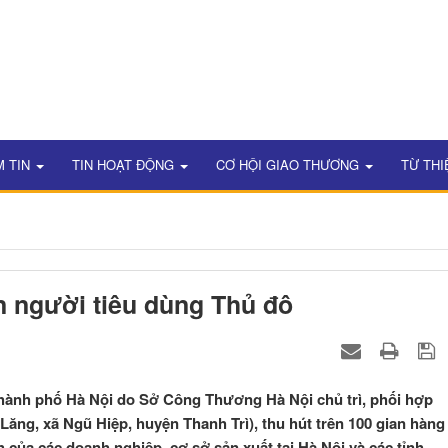
M TIN
TIN HOẠT ĐỘNG
CƠ HỘI GIAO THƯƠNG
TỪ THI
n người tiêu dùng Thủ đô
 thành phố Hà Nội do Sở Công Thương Hà Nội chủ trì, phối hợp
ăng, xã Ngũ Hiệp, huyện Thanh Trì), thu hút trên 100 gian hàng
của các doanh nghiệp, cơ sở sản xuất tại Hà Nội và các tỉnh,