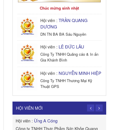
Chúc mừng sinh nhật
TRẦN QUANG
Hội viên :
DƯƠNG
DN TN BA BA Sáu Nguyên
LÊ ĐỨC LÂU
Hội viên :
Công Ty TNHH Quảng cáo & In ấn
Gia Khánh Bình
NGUYỄN MINH HIỆP
Hội viên :
Công Ty TNHH Thương Mại Kỹ
Thuật GPS
TRẦN TRỌNG
Hội viên :
PHONG
HỘI VIÊN MỚI
Công Ty TNHH Dịch vụ Cuộc Sống
Hạnh Phúc
Ừng A Cóng
Hội viên :
Hội viên :
B&W
Công ty TNHH Thực Phẫm Sức Khỏe Quang
ROYAL APE