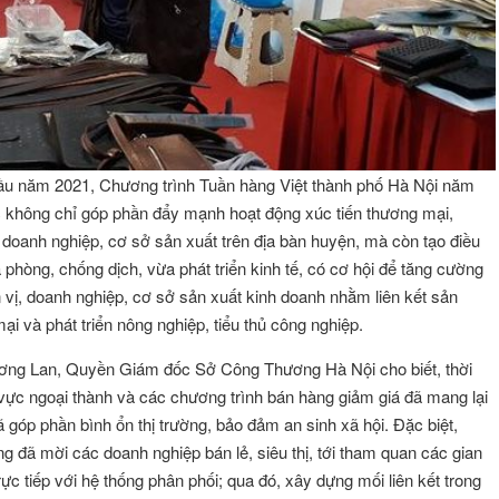
 đầu năm 2021, Chương trình Tuần hàng Việt thành phố Hà Nội năm
 không chỉ góp phần đẩy mạnh hoạt động xúc tiến thương mại,
 doanh nghiệp, cơ sở sản xuất trên địa bàn huyện, mà còn tạo điều
phòng, chống dịch, vừa phát triển kinh tế, có cơ hội để tăng cường
n vị, doanh nghiệp, cơ sở sản xuất kinh doanh nhằm liên kết sản
i và phát triển nông nghiệp, tiểu thủ công nghiệp.
ơng Lan, Quyền Giám đốc Sở Công Thương Hà Nội cho biết, thời
u vực ngoại thành và các chương trình bán hàng giảm giá đã mang lại
đã góp phần bình ổn thị trường, bảo đảm an sinh xã hội. Đặc biệt,
g đã mời các doanh nghiệp bán lẻ, siêu thị, tới tham quan các gian
ực tiếp với hệ thống phân phối; qua đó, xây dựng mối liên kết trong