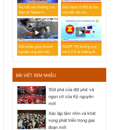
Ra mắt sàn thương mại
Sức mạnh 5.000 tỷ của
điện tử "Make in...
'cha đẻ' vắc-xin...
Giải pháp giúp doanh
RCEP: Thị trường quy
nghiệp ứng phó với...
mô 2,2 tỉ và hướng đi...
BÀI VIẾT XEM NHIỀU
‘Đột phá của đột phá’ và
ngọn cờ của Kỷ nguyên
mới
Xác lập tầm nhìn và khát
vọng phát triển trong giai
đoạn mới