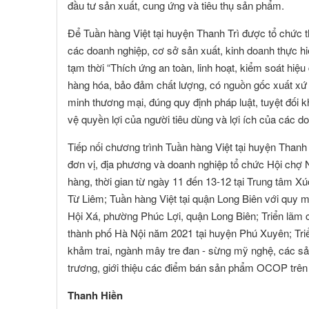
đầu tư sản xuất, cung ứng và tiêu thụ sản phẩm.
Để Tuần hàng Việt tại huyện Thanh Trì được tổ chức 
các doanh nghiệp, cơ sở sản xuất, kinh doanh thực h
tạm thời “Thích ứng an toàn, linh hoạt, kiểm soát hi
hàng hóa, bảo đảm chất lượng, có nguồn gốc xuất xứ 
minh thương mại, đúng quy định pháp luật, tuyệt đối 
vệ quyền lợi của người tiêu dùng và lợi ích của các d
Tiếp nối chương trình Tuần hàng Việt tại huyện Thanh 
đơn vị, địa phương và doanh nghiệp tổ chức Hội chợ
hàng, thời gian từ ngày 11 đến 13-12 tại Trung tâm 
Từ Liêm; Tuần hàng Việt tại quận Long Biên với quy m
Hội Xá, phường Phúc Lợi, quận Long Biên; Triển lãm
thành phố Hà Nội năm 2021 tại huyện Phú Xuyên; Tr
khảm trai, ngành mây tre đan - sừng mỹ nghệ, các s
trương, giới thiệu các điểm bán sản phẩm OCOP trên đ
Thanh Hiền