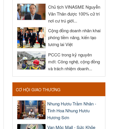
Chủ tịch VINASME Nguyễn
Văn Thân được 100% cử tri
nơi cư trú giới...
Cộng đồng doanh nhân khai
phóng tiềm năng, kiến tạo
tương lai Việt
PCCC trong kỷ nguyên
mới: Công nghệ, cộng đồng
và trách nhiệm doanh...
CƠ HỘI GIAO THƯƠNG
Nhung Hươu Trầm Nhân -
Tinh Hoa Nhung Hươu
Hương Sơn
Vạn Mộc Mall - Sức Khỏe