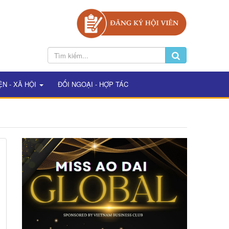
ỆN - XÃ HỘI
ĐỐI NGOẠI - HỢP TÁC