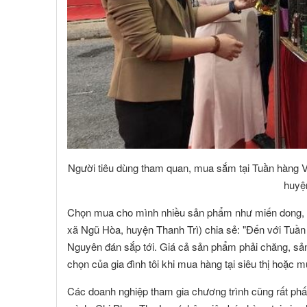
Người tiêu dùng tham quan, mua sắm tại Tuần hàng 
huyện
Chọn mua cho mình nhiều sản phẩm như miến dong, gạ
xã Ngũ Hòa, huyện Thanh Trì) chia sẻ: "Đến với Tuần
Nguyên đán sắp tới. Giá cả sản phẩm phải chăng, sản 
chọn của gia đình tôi khi mua hàng tại siêu thị hoặc m
NGUYỄN MINH CHÁNH
TRƯƠNG C
 viên :
Hội viên :
Các doanh nghiệp tham gia chương trình cũng rất ph
ng Ty TNHH MTV Nhà Đất Cần Thơ 9999
Công Ty Cổ Phần Côn