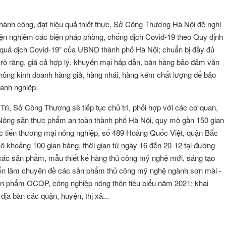
thành công, đạt hiệu quả thiết thực, Sở Công Thương Hà Nội đề nghị
iện nghiêm các biện pháp phòng, chống dịch Covid-19 theo Quy định
ệu quả dịch Covid-19” của UBND thành phố Hà Nội; chuẩn bị đầy đủ
rõ ràng, giá cả hợp lý, khuyến mại hấp dẫn, bán hàng bảo đảm văn
không kinh doanh hàng giả, hàng nhái, hàng kém chất lượng để bảo
oanh nghiệp.
Trì, Sở Công Thương sẽ tiếp tục chủ trì, phối hợp với các cơ quan,
 Nông sản thực phẩm an toàn thành phố Hà Nội, quy mô gần 150 gian
Xúc tiến thương mại nông nghiệp, số 489 Hoàng Quốc Việt, quận Bắc
ô khoảng 100 gian hàng, thời gian từ ngày 16 đến 20-12 tại đường
 các sản phẩm, mẫu thiết kế hàng thủ công mỹ nghệ mới, sáng tạo
iển lãm chuyên đề các sản phẩm thủ công mỹ nghệ ngành sơn mài -
ản phẩm OCOP, công nghiệp nông thôn tiêu biểu năm 2021; khai
ịa bàn các quận, huyện, thị xã...