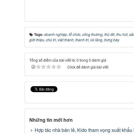
Tags:
doanh nghiệp
,
tổ chức
,
công thương
,
thủ đô
,
thu hút
,
sả
giới thiệu
,
chủ trì
,
việt thành
,
thanh trì
,
vũ lăng
,
trưng bày
Tổng số điểm của bài viết là: 0 trong 0 đánh giá
Click để đánh giá bài viết
Những tin mới hơn
Hợp tác nhà bán lẻ, Kido tham vọng xuất khẩu