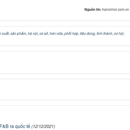
Nguồn tin:
hanoimoi.com.vn
n xuất
,
sản phẩm
,
hà nội
,
cơ sở
,
hơn nữa
,
phối hợp
,
tiêu dùng
,
tỉnh thành
,
cơ hội
,
 F&B ra quốc tế
(12/12/2021)