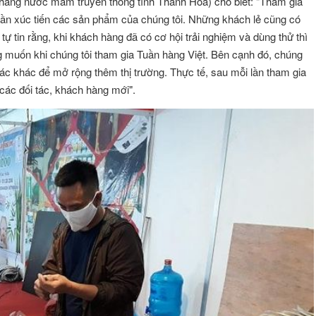
 hàng nước mắm truyền thống tỉnh Thanh Hóa) cho biết: "Tham gia
hần xúc tiến các sản phẩm của chúng tôi. Những khách lẻ cũng có
tự tin rằng, khi khách hàng đã có cơ hội trải nghiệm và dùng thử thì
g muốn khi chúng tôi tham gia Tuần hàng Việt. Bên cạnh đó, chúng
 tác khác để mở rộng thêm thị trường. Thực tế, sau mỗi lần tham gia
 các đối tác, khách hàng mới".