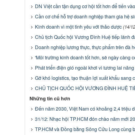
DN Việt cần tận dụng cơ hội tốt hơn để tiến và
Cần cơ chế hỗ trợ doanh nghiệp tham gia hệ si
Kinh doanh vì một tình yêu với thảo dược
(14/1
Chủ tịch Quốc hội Vương Đình Huệ tiếp lãnh đ
Doanh nghiệp lương thực, thực phẩm trên đà h
'Môi trường kinh doanh tốt hơn, sẽ ngày càng c
Phát triển điện gió ngoài khơi vì tương lai nă
Gỡ khó logistics, tạo thuận lợi xuất khẩu sang
CHỦ TỊCH QUỐC HỘI VƯƠNG ĐÌNH HUỆ TI
Những tin cũ hơn
Đến năm 2030, Việt Nam có khoảng 2,4 triệu 
31/12: Nhạc hội TP.HCM đón chào năm mới 202
TP.HCM và Đồng bằng Sông Cửu Long cùng bàn