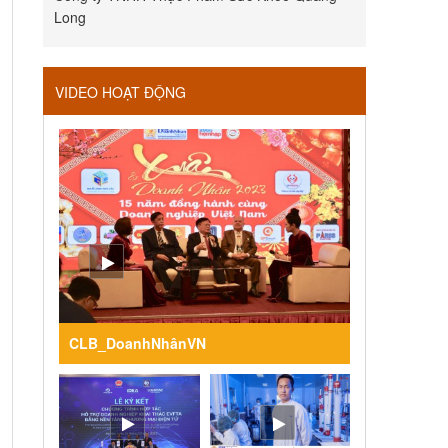
Long
VIDEO HOẠT ĐỘNG
CLB_DoanhNhânVN