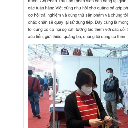
mình. Chị Phan Thu Lan (nhân viên bán hàng tại gian
Toàn Cầu
các tuần hàng Việt cũng như hội chợ quảng bá góp p
cơ hội trải nghiệm và dùng thử sản phẩm và chúng tôi 
chắc chắn sẽ quay lại sử dụng tiếp. Đây cũng là mon
tôi cũng có cơ hội cọ xát, tương tác thêm với các đối
xúc tiến, giới thiệu, quảng bá, chúng tôi cũng có thêm