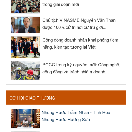
trong giai đoạn mới
Chủ tịch VINASME Nguyễn Văn Thân
được 100% cử tri nơi cư trú giới...
Cộng đồng doanh nhân khai phóng tiềm
năng, kiến tạo tương lai Việt
PCCC trong kỷ nguyên mới: Công nghệ,
cộng đồng và trách nhiệm doanh...
CƠ HỘI GIAO THƯƠNG
Nhung Hươu Trầm Nhân - Tinh Hoa
Nhung Hươu Hương Sơn