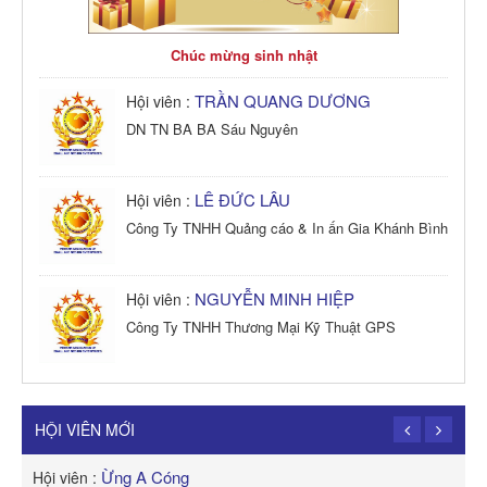
Chúc mừng sinh nhật
TRẦN QUANG DƯƠNG
Hội viên :
DN TN BA BA Sáu Nguyên
LÊ ĐỨC LÂU
Hội viên :
Công Ty TNHH Quảng cáo & In ấn Gia Khánh Bình
NGUYỄN MINH HIỆP
Hội viên :
Công Ty TNHH Thương Mại Kỹ Thuật GPS
TRẦN TRỌNG PHONG
Hội viên :
Công Ty TNHH Dịch vụ Cuộc Sống Hạnh Phúc
HỘI VIÊN MỚI
Ừng A Cóng
Hội viên :
H