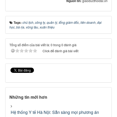
Nguồn tin:
giaoducthoidai.vn
Tags:
chủ tịch
,
công ty
,
quản lý
,
tổng giám đốc
,
liên doanh
,
đại
học
,
bà rịa
,
vũng tàu
,
xuân thiệu
Tổng số điểm của bài viết là: 0 trong 0 đánh giá
Click để đánh giá bài viết
Những tin mới hơn
Hệ thống Y tế Hà Nội: Sẵn sàng mọi phương án