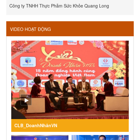
Công ty TNHH Thực Phẫm Sức Khỏe Quang Long
R
VIDEO HOẠT ĐỘNG
CLB_DoanhNhânVN