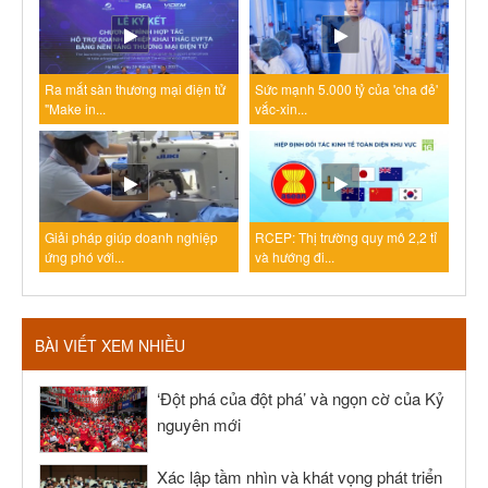
Ra mắt sàn thương mại điện tử
Sức mạnh 5.000 tỷ của 'cha đẻ'
"Make in...
vắc-xin...
Giải pháp giúp doanh nghiệp
RCEP: Thị trường quy mô 2,2 tỉ
ứng phó với...
và hướng đi...
BÀI VIẾT XEM NHIỀU
‘Đột phá của đột phá’ và ngọn cờ của Kỷ
nguyên mới
Xác lập tầm nhìn và khát vọng phát triển