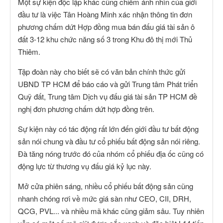
Một sự kiện độc lập khác cũng chiếm ánh nhìn của giới
đầu tư là việc Tân Hoàng Minh xác nhận thông tin đơn
phương chấm dứt Hợp đồng mua bán đấu giá tài sản ô
đất 3-12 khu chức năng số 3 trong Khu đô thị mới Thủ
Thiêm.
Tập đoàn này cho biết sẽ có văn bản chính thức gửi
UBND TP HCM để báo cáo và gửi Trung tâm Phát triển
Quỹ đất, Trung tâm Dịch vụ đấu giá tài sản TP HCM đề
nghị đơn phương chấm dứt hợp đồng trên.
Sự kiện này có tác động rất lớn đến giới đầu tư bất động
sản nói chung và đầu tư cổ phiếu bất động sản nói riêng.
Đà tăng nóng trước đó của nhóm cổ phiếu địa ốc cũng có
động lực từ thương vụ đấu giá kỷ lục này.
Mở cửa phiên sáng, nhiều cổ phiếu bất động sản cũng
nhanh chóng rơi về mức giá sàn như CEO, CII, DRH,
QCG, PVL... và nhiều mã khác cũng giảm sâu. Tuy nhiên