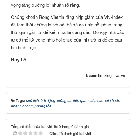
vọng tăng trưởng lợi nhuận rõ ràng.
Chứng khoán Rồng Việt tin rằng nhịp giảm của VN-Index
đã tạm thời chững lại và có thể sẽ có nhịp hồi phục trong
thời gian gần tới để kiểm tra lại cung cầu. Do vậy nhà đầu
tư có thể kỳ vọng nhịp hồi phục của thị trường để cơ cấu
lại danh mục.
Huy Lê
Nguồn tin:
zingnews.vn
Tags:
chủ tịch
,
bất động
,
thông tin
,
liên quan
,
tiêu cực
,
tài khoản
,
nhanh chóng
,
phong tỏa
Tổng số điểm của bài viết là: 0 trong 0 đánh giá
Click để đánh giá bài viết