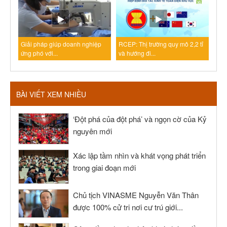
Giải pháp giúp doanh nghiệp
RCEP: Thị trường quy mô 2,2 tỉ
ứng phó với...
và hướng đi...
BÀI VIẾT XEM NHIỀU
‘Đột phá của đột phá’ và ngọn cờ của Kỷ
nguyên mới
Xác lập tầm nhìn và khát vọng phát triển
trong giai đoạn mới
Chủ tịch VINASME Nguyễn Văn Thân
được 100% cử tri nơi cư trú giới...