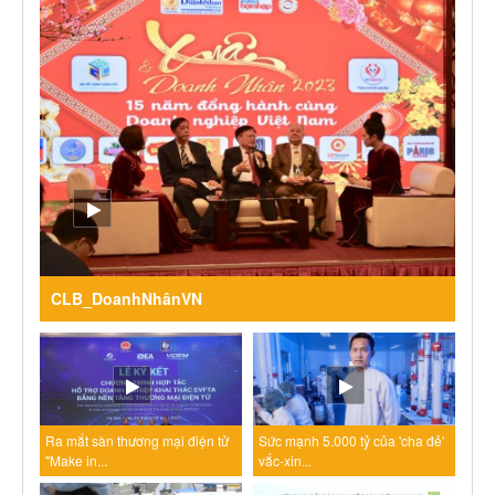
CLB_DoanhNhânVN
Ra mắt sàn thương mại điện tử
Sức mạnh 5.000 tỷ của 'cha đẻ'
"Make in...
vắc-xin...