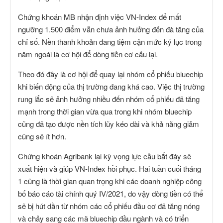
Chứng khoán MB nhận định việc VN-Index để mất
ngưỡng 1.500 điểm vẫn chưa ảnh hưởng đến đà tăng của
chỉ số. Nền thanh khoản đang tiệm cận mức kỷ lục trong
năm ngoái là cơ hội để dòng tiền cơ cấu lại.
Theo đó đây là cơ hội để quay lại nhóm cổ phiếu bluechip
khi biến động của thị trường đang khá cao. Việc thị trường
rung lắc sẽ ảnh hưởng nhiều đến nhóm cổ phiếu đã tăng
mạnh trong thời gian vừa qua trong khi nhóm bluechip
cũng đã tạo được nền tích lũy kéo dài và khả năng giảm
cũng sẽ ít hơn.
Chứng khoán Agribank lại kỳ vọng lực cầu bắt đáy sẽ
xuất hiện và giúp VN-Index hồi phục. Hai tuần cuối tháng
1 cũng là thời gian quan trọng khi các doanh nghiệp công
bố báo cáo tài chính quý IV/2021, do vậy dòng tiền có thể
sẽ bị hút dần từ nhóm các cổ phiếu đầu cơ đã tăng nóng
và chảy sang các mã bluechip đầu ngành và có triển