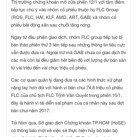
Thị trường chứng khoán mở cửa phiên 12/1 với tâm điểm
tiếp tục chú ý vào nhóm cổ phiếu thuộc họ FLC Group
(ROS, FLC, HAI, KLF, AMD, ART, GAB) và nhóm cổ
phiếu bất động sản sau chuỗi tăng nóng.
Ngay từ đầu phiên giao dịch, nhóm FLC group tiếp tục bị
bán tháo phiên thứ 3 liên tiếp sau những thông tin tiêu cực
vẫn được đưa ra. Ngoại trừ mã GAB chưa có giao dịch thì
các mã còn lại đều giảm hết biên độ với lượng dư bán sàn
từ vài triệu đến vài chục triệu cổ phiếu.
Các cơ quan quản lý đang đưa ra các hình thức xử phạt
nặng tay hơn đối với hành vi bán chui 74,8 triệu cổ phiếu
FLC của chủ tịch FLC Trịnh Văn Quyết trong phiên 10/1,
đây là hành vi tái diễn sai phạm của cá nhân này sau đợt
bán chui năm 2017.
Tối hôm qua, Sở giao dịch Chứng khoán TP.HCM (HoSE)
có thông báo mới về việc sẽ thực hiện hủy bỏ toàn bộ