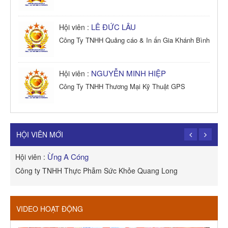
LÊ ĐỨC LÂU
Hội viên :
Công Ty TNHH Quảng cáo & In ấn Gia Khánh Bình
NGUYỄN MINH HIỆP
Hội viên :
Công Ty TNHH Thương Mại Kỹ Thuật GPS
TRẦN TRỌNG PHONG
Hội viên :
Công Ty TNHH Dịch vụ Cuộc Sống Hạnh Phúc
HỘI VIÊN MỚI
Ừng A Cóng
Hội viên :
H
Công ty TNHH Thực Phẫm Sức Khỏe Quang Long
R
VIDEO HOẠT ĐỘNG