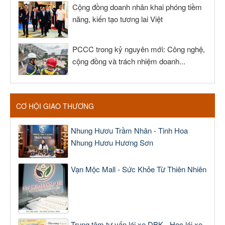
Cộng đồng doanh nhân khai phóng tiềm
năng, kiến tạo tương lai Việt
PCCC trong kỷ nguyên mới: Công nghệ,
cộng đồng và trách nhiệm doanh...
CƠ HỘI GIAO THƯƠNG
Nhung Hươu Trầm Nhân - Tinh Hoa
Nhung Hươu Hương Sơn
Vạn Mộc Mall - Sức Khỏe Từ Thiên Nhiên
Trung tâm tư vấn lái xe DBK - Học lái xe