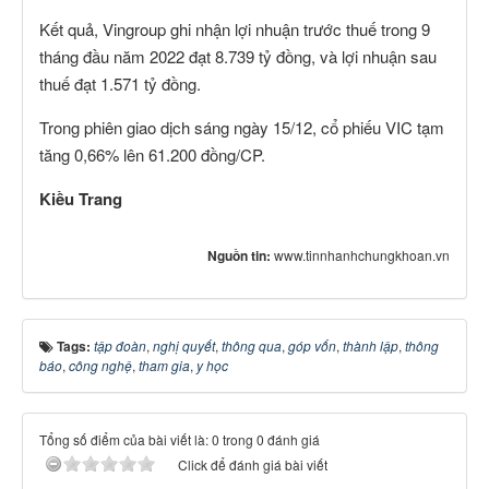
Kết quả, Vingroup ghi nhận lợi nhuận trước thuế trong 9
tháng đầu năm 2022 đạt 8.739 tỷ đồng, và lợi nhuận sau
thuế đạt 1.571 tỷ đồng.
Trong phiên giao dịch sáng ngày 15/12, cổ phiếu VIC tạm
tăng 0,66% lên 61.200 đồng/CP.
Kiều Trang
Nguồn tin:
www.tinnhanhchungkhoan.vn
Tags:
tập đoàn
,
nghị quyết
,
thông qua
,
góp vốn
,
thành lập
,
thông
báo
,
công nghệ
,
tham gia
,
y học
Tổng số điểm của bài viết là: 0 trong 0 đánh giá
Click để đánh giá bài viết