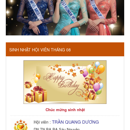
SINH NHẬT HỘI VIÊN THÁNG 08
Chúc mừng sinh nhật
TRẦN QUANG DƯƠNG
Hội viên :
DN TN BA BA Sáu Nguyên