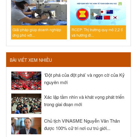
Giải pháp giúp doanh nghiệp
RCEP: Thị trường quy mô 2,2 tỉ
ứng phó với...
và hướng đi...
BÀI VIẾT XEM NHIỀU
‘Đột phá của đột phá’ và ngọn cờ của Kỷ
nguyên mới
Xác lập tầm nhìn và khát vọng phát triển
trong giai đoạn mới
Chủ tịch VINASME Nguyễn Văn Thân
được 100% cử tri nơi cư trú giới...