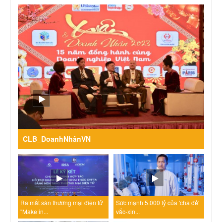
CLB_DoanhNhânVN
Ra mắt sàn thương mại điện tử
Sức mạnh 5.000 tỷ của 'cha đẻ'
"Make in...
vắc-xin...