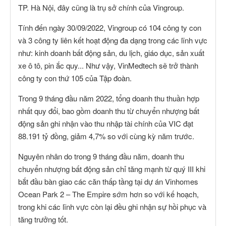
TP. Hà Nội, đây cũng là trụ sở chính của Vingroup.
Tính đến ngày 30/09/2022, Vingroup có 104 công ty con
và 3 công ty liên kết hoạt động đa dạng trong các lĩnh vực
như: kinh doanh bất động sản, du lịch, giáo dục, sản xuất
xe ô tô, pin ắc quy... Như vậy, VinMedtech sẽ trở thành
công ty con thứ 105 của Tập đoàn.
Trong 9 tháng đầu năm 2022, tổng doanh thu thuần hợp
nhất quy đổi, bao gồm doanh thu từ chuyển nhượng bất
động sản ghi nhận vào thu nhập tài chính của VIC đạt
88.191 tỷ đồng, giảm 4,7% so với cùng kỳ năm trước.
Nguyên nhân do trong 9 tháng đầu năm, doanh thu
chuyển nhượng bất động sản chỉ tăng mạnh từ quý III khi
bắt đầu bàn giao các căn thấp tầng tại dự án Vinhomes
Ocean Park 2 – The Empire sớm hơn so với kế hoạch,
trong khi các lĩnh vực còn lại đều ghi nhận sự hồi phục và
tăng trưởng tốt.