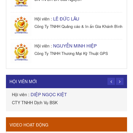
LÊ ĐỨC LÂU
Hội viên :
Công Ty TNHH Quảng cáo & In ấn Gia Khánh Bình
NGUYỄN MINH HIỆP
Hội viên :
Công Ty TNHH Thương Mại Kỹ Thuật GPS
TRẦN TRỌNG PHONG
Hội viên :
Công Ty TNHH Dịch vụ Cuộc Sống Hạnh Phúc
HỘI VIÊN MỚI
DIỆP NGỌC KIỆT
Hội viên :
H
CTY TNHH Dịch Vụ BSK
C
VIDEO HOẠT ĐỘNG